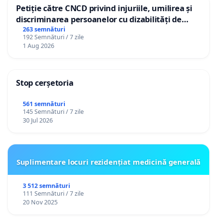
Petiție către CNCD privind injuriile, umilirea și
discriminarea persoanelor cu dizabilități de
către utilizatorul TikTok „Gorici”
263 semnături
192 Semnături / 7 zile
1 Aug 2026
Stop cerșetoria
561 semnături
145 Semnături / 7 zile
30 Jul 2026
Suplimentare locuri rezidențiat medicină generală
3 512 semnături
111 Semnături / 7 zile
20 Nov 2025