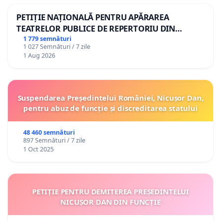
PETIȚIE NAȚIONALĂ PENTRU APĂRAREA
TEATRELOR PUBLICE DE REPERTORIU DIN
ROMÂNIA
1 779 semnături
1 027 Semnături / 7 zile
1 Aug 2026
Suspendarea Președintelui României, Nicușor Dan,
pentru abuz de funcție și discreditarea statului
48 460 semnături
897 Semnături / 7 zile
1 Oct 2025
PETIȚIE PENTRU DEMITEREA PREȘEDINTELUI
NICUȘOR DAN DIN FUNCȚIE