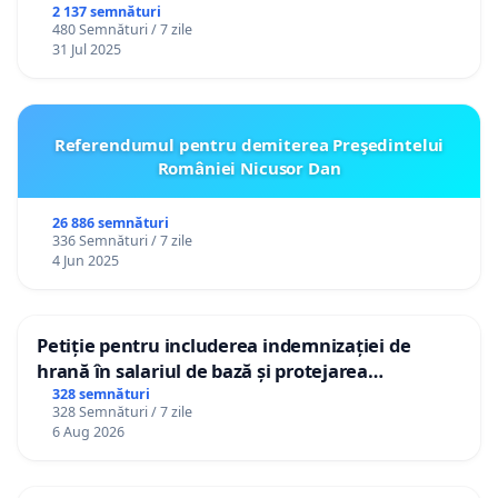
2 137 semnături
480 Semnături / 7 zile
31 Jul 2025
Referendumul pentru demiterea Preşedintelui
României Nicusor Dan
26 886 semnături
336 Semnături / 7 zile
4 Jun 2025
Petiție pentru includerea indemnizației de
hrană în salariul de bază și protejarea
gradațiilor de vechime pentru asistenții
328 semnături
328 Semnături / 7 zile
personali
6 Aug 2026