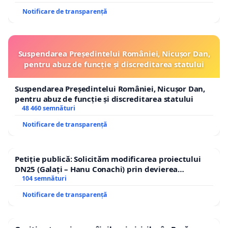
Notificare de transparență
Suspendarea Președintelui României, Nicușor Dan,
pentru abuz de funcție și discreditarea statului
Suspendarea Președintelui României, Nicușor Dan,
pentru abuz de funcție și discreditarea statului
48 460 semnături
Notificare de transparență
Petiție publică: Solicităm modificarea proiectului
DN25 (Galați – Hanu Conachi) prin devierea
traseului în afara localităților!
104 semnături
Notificare de transparență