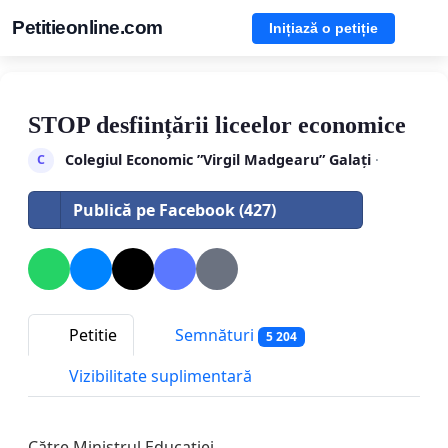
Petitieonline.com
Inițiază o petiție
STOP desființării liceelor economice
Colegiul Economic ”Virgil Madgearu” Galați
·
C
Publică pe Facebook (427)
Petitie
Semnături
5 204
Vizibilitate suplimentară
Către Ministrul Educației