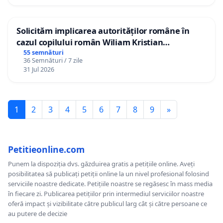
Solicităm implicarea autorităților române în
cazul copilului român Wiliam Kristian
Gheorghe, aflat în plasament în Danemarca de
55 semnături
36 Semnături / 7 zile
12 ani
31 Jul 2026
1
2
3
4
5
6
7
8
9
»
Petitieonline.com
Punem la dispoziția dvs. găzduirea gratis a petițiile online. Aveți
posibilitatea să publicați petiții online la un nivel profesional folosind
serviciile noastre dedicate. Petițiile noastre se regăsesc în mass media
în fiecare zi. Publicarea petițiilor prin intermediul serviciilor noastre
oferă impact și vizibilitate către publicul larg cât și către persoane ce
au putere de decizie