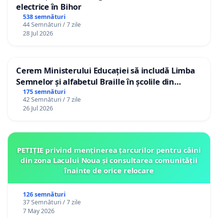
electrice în Bihor
538 semnături
44 Semnături / 7 zile
28 Jul 2026
Cerem Ministerului Educației să includă Limba
Semnelor și alfabetul Braille în școlile din
Republica Moldova!
175 semnături
42 Semnături / 7 zile
26 Jul 2026
PETIȚIE privind menținerea țarcurilor pentru câini
din zona Lacului Noua și consultarea comunității
înainte de orice relocare
126 semnături
37 Semnături / 7 zile
7 May 2026