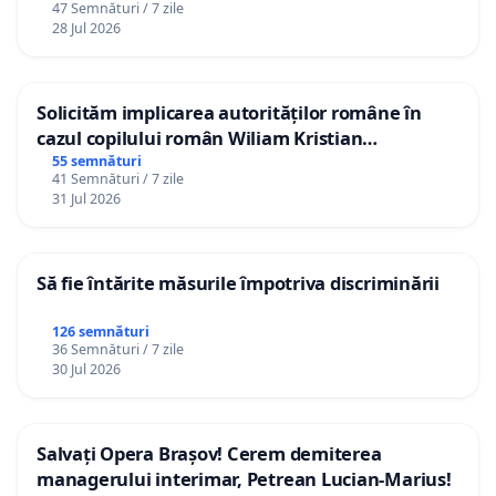
47 Semnături / 7 zile
28 Jul 2026
Solicităm implicarea autorităților române în
cazul copilului român Wiliam Kristian
Gheorghe, aflat în plasament în Danemarca de
55 semnături
41 Semnături / 7 zile
12 ani
31 Jul 2026
Să fie întărite măsurile împotriva discriminării
126 semnături
36 Semnături / 7 zile
30 Jul 2026
Salvați Opera Brașov! Cerem demiterea
managerului interimar, Petrean Lucian-Marius!