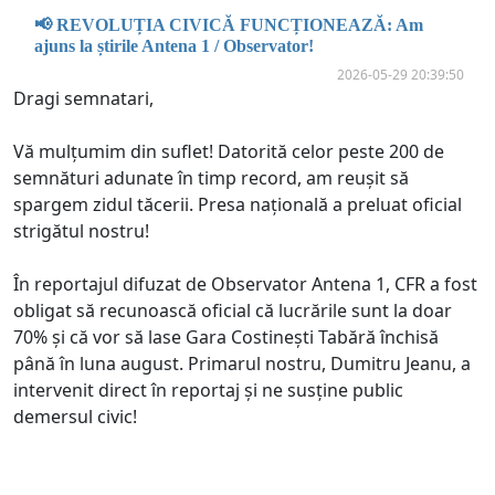
📢 REVOLUȚIA CIVICĂ FUNCȚIONEAZĂ: Am
ajuns la știrile Antena 1 / Observator!
2026-05-29 20:39:50
Dragi semnatari,
Vă mulțumim din suflet! Datorită celor peste 200 de
semnături adunate în timp record, am reușit să
spargem zidul tăcerii. Presa națională a preluat oficial
strigătul nostru!
În reportajul difuzat de Observator Antena 1, CFR a fost
obligat să recunoască oficial că lucrările sunt la doar
70% și că vor să lase Gara Costinești Tabără închisă
până în luna august. Primarul nostru, Dumitru Jeanu, a
intervenit direct în reportaj și ne susține public
demersul civic!