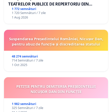
TEATRELOR PUBLICE DE REPERTORIU DIN
ROMÂNIA
1 772 semnături
1 720 Semnături / 7 zile
1 Aug 2026
Suspendarea Președintelui României, Nicușor Dan,
pentru abuz de funcție și discreditarea statului
48 274 semnături
714 Semnături / 7 zile
1 Oct 2025
PETIȚIE PENTRU DEMITEREA PREȘEDINTELUI
NICUȘOR DAN DIN FUNCȚIE
1 982 semnături
325 Semnături / 7 zile