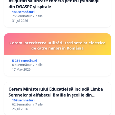
Asigurați salarizare corectă pentru psihologii
din DGASPC și spitale
186 semnături
76 Semnături / 7 zile
31 Jul 2026
Cerem interzicerea utilizării trotinetelor electrice
de către minori în România
5 281 semnături
69 Semnături / 7 zile
17 May 2026
Cerem Ministerului Educației să includă Limba
Semnelor și alfabetul Braille în școlile din
Republica Moldova!
169 semnături
62 Semnături / 7 zile
26 Jul 2026