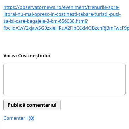
https://observatornews.ro/eveniment/trenurile-spre-
litoral-nu-mai-opresc-in-costinesti-tabara-turistii-pusi-
sa-isi-care-bagajele-3-km-656038.html?
fbclid=IwY2xjawSG0zxleHRuA2FlbQIxMQBzcnRjBmFwcF
Vocea Costineștiului
Comentarii (
0
)