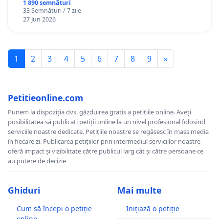
1 890 semnături
33 Semnături / 7 zile
27 Jun 2026
1
2
3
4
5
6
7
8
9
»
Petitieonline.com
Punem la dispoziția dvs. găzduirea gratis a petițiile online. Aveți
posibilitatea să publicați petiții online la un nivel profesional folosind
serviciile noastre dedicate. Petițiile noastre se regăsesc în mass media
în fiecare zi. Publicarea petițiilor prin intermediul serviciilor noastre
oferă impact și vizibilitate către publicul larg cât și către persoane ce
au putere de decizie
Ghiduri
Mai multe
Cum să începi o petiție
Inițiază o petiție
online