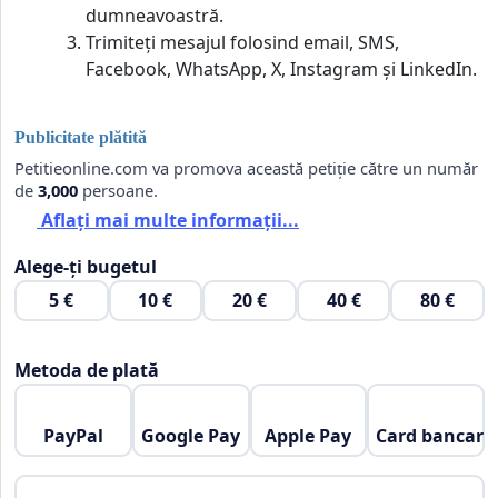
dumneavoastră.
Trimiteți mesajul folosind email, SMS,
Facebook, WhatsApp, X, Instagram și LinkedIn.
Publicitate plătită
Petitieonline.com va promova această petiție către un număr
de
3,000
persoane.
Aflați mai multe informații...
Alege-ți bugetul
5 €
10 €
20 €
40 €
80 €
Metoda de plată
PayPal
Google Pay
Apple Pay
Card bancar