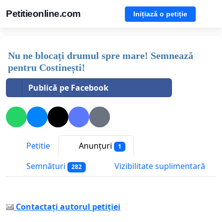
Petitieonline.com
Inițiază o petiție
Nu ne blocați drumul spre mare! Semnează
pentru Costinești!
Publică pe Facebook
Petitie
Anunțuri
1
Semnături
Vizibilitate suplimentară
282
Contactați autorul petiției