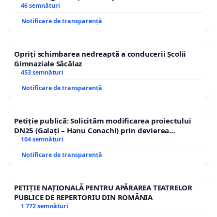
46 semnături
Notificare de transparență
Opriți schimbarea nedreaptă a conducerii Școlii
Gimnaziale Săcălaz
453 semnături
Notificare de transparență
Petiție publică: Solicităm modificarea proiectului
DN25 (Galați – Hanu Conachi) prin devierea
traseului în afara localităților!
104 semnături
Notificare de transparență
PETIȚIE NAȚIONALĂ PENTRU APĂRAREA TEATRELOR
PUBLICE DE REPERTORIU DIN ROMÂNIA
1 772 semnături