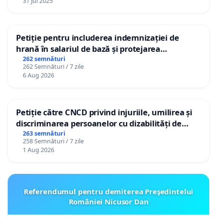
31 Jul 2025
Petiție pentru includerea indemnizației de
hrană în salariul de bază și protejarea
gradațiilor de vechime pentru asistenții
262 semnături
262 Semnături / 7 zile
personali
6 Aug 2026
Petiție către CNCD privind injuriile, umilirea și
discriminarea persoanelor cu dizabilități de
către utilizatorul TikTok „Gorici”
263 semnături
258 Semnături / 7 zile
1 Aug 2026
Referendumul pentru demiterea Preşedintelui
României Nicusor Dan