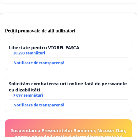
Petiții promovate de alți utilizatori
Libertate pentru VIOREL PAȘCA
30 293 semnături
Notificare de transparență
Solicităm combaterea urii online față de persoanele
cu dizabilități
7 697 semnături
Notificare de transparență
Suspendarea Președintelui României, Nicușor Dan,
pentru abuz de funcție și discreditarea statului