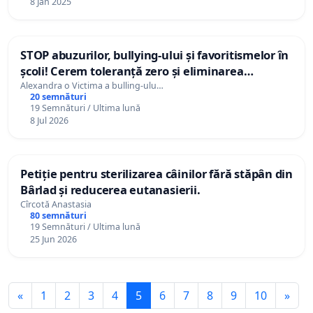
8 Jan 2025
STOP abuzurilor, bullying-ului și favoritismelor în
școli! Cerem toleranță zero și eliminarea
mușamalizărilor!
Alexandra o Victima a bulling-ulu…
20 semnături
19 Semnături / Ultima lună
8 Jul 2026
Petiție pentru sterilizarea câinilor fără stăpân din
Bârlad și reducerea eutanasierii.
Cîrcotă Anastasia
80 semnături
19 Semnături / Ultima lună
25 Jun 2026
«
1
2
3
4
5
6
7
8
9
10
»