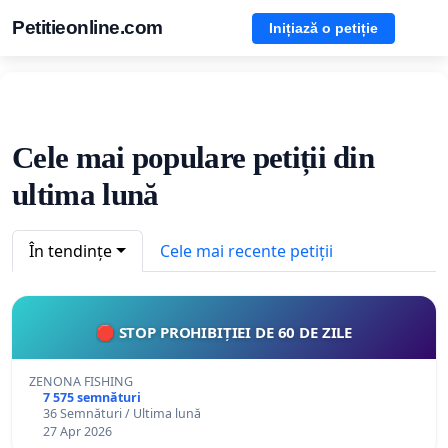
Petitieonline.com
Inițiază o petiție
Cele mai populare petiții din
ultima lună
În tendințe
Cele mai recente petiții
🛑 STOP PROHIBIȚIEI DE 60 DE ZILE
ZENONA FISHING
7 575 semnături
36 Semnături / Ultima lună
27 Apr 2026