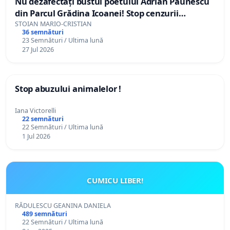
Nu dezafectați bustul poetului Adrian Păunescu
din Parcul Grădina Icoanei! Stop cenzurii
culturale!
STOIAN MARIO-CRISTIAN
36 semnături
23 Semnături / Ultima lună
27 Jul 2026
Stop abuzului animalelor !
Iana Victorelli
22 semnături
22 Semnături / Ultima lună
1 Jul 2026
CUMICU LIBER!
RĂDULESCU GEANINA DANIELA
489 semnături
22 Semnături / Ultima lună