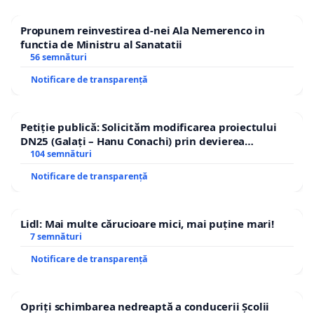
Propunem reinvestirea d-nei Ala Nemerenco in
functia de Ministru al Sanatatii
56 semnături
Notificare de transparență
Petiție publică: Solicităm modificarea proiectului
DN25 (Galați – Hanu Conachi) prin devierea
traseului în afara localităților!
104 semnături
Notificare de transparență
Lidl: Mai multe cărucioare mici, mai puține mari!
7 semnături
Notificare de transparență
Opriți schimbarea nedreaptă a conducerii Școlii