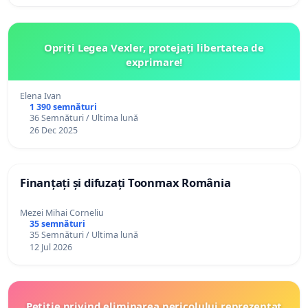
Opriți Legea Vexler, protejați libertatea de
exprimare!
Elena Ivan
1 390 semnături
36 Semnături / Ultima lună
26 Dec 2025
Finanțați și difuzați Toonmax România
Mezei Mihai Corneliu
35 semnături
35 Semnături / Ultima lună
12 Jul 2026
Petiție privind eliminarea pericolului reprezentat