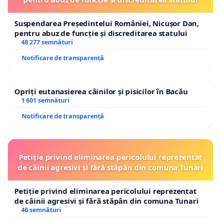
Suspendarea Președintelui României, Nicușor Dan,
pentru abuz de funcție și discreditarea statului
48 277 semnături
Notificare de transparență
Opriți eutanasierea câinilor și pisicilor în Bacău
1 601 semnături
Notificare de transparență
Petiție privind eliminarea pericolului reprezentat
de câinii agresivi și fără stăpân din comuna Tunari
Petiție privind eliminarea pericolului reprezentat
de câinii agresivi și fără stăpân din comuna Tunari
46 semnături