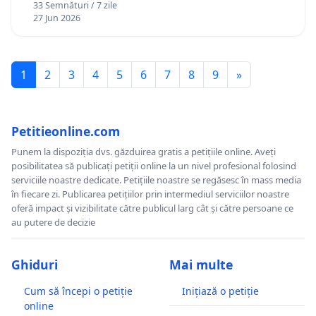
33 Semnături / 7 zile
27 Jun 2026
1
2
3
4
5
6
7
8
9
»
Petitieonline.com
Punem la dispoziția dvs. găzduirea gratis a petițiile online. Aveți
posibilitatea să publicați petiții online la un nivel profesional folosind
serviciile noastre dedicate. Petițiile noastre se regăsesc în mass media
în fiecare zi. Publicarea petițiilor prin intermediul serviciilor noastre
oferă impact și vizibilitate către publicul larg cât și către persoane ce
au putere de decizie
Ghiduri
Mai multe
Cum să începi o petiție
Inițiază o petiție
online