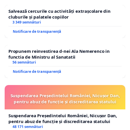
numărului de funcții din aparatul serviciilor publice comunit
Salvează cercurile cu activități extrașcolare din
evidență a persoanelor, constituirea patrimoniului și mana
cluburile și palatele copiilor
3 349 semnături
resurselor umane, financiare și materiale din 24.11.2004
, v
Notificare de transparență
solicităm să luați în considerare oportunitatea de a înfii
comuna Berceni un ghișeu unic al serviciului public co
de evidență a populației.
Propunem reinvestirea d-nei Ala Nemerenco in
functia de Ministru al Sanatatii
Sperăm ca nevoia noastră de cetățeni de a accesa facil s
56 semnături
publice comunitare de evidență a populației să întâlne
Notificare de transparență
interesul Consiliului Județean Ilfov și al Primăriei Bercen
crește numărul contribuabililor cu domiciliul in comuna
Berceni.
Suspendarea Președintelui României, Nicușor Dan,
pentru abuz de funcție și discreditarea statului
Suntem la dispoziția dumneavoastră pentru o întâlnire 
discutăm oportunitatea de soluționare a prezentei petiți
Suspendarea Președintelui României, Nicușor Dan,
pentru abuz de funcție și discreditarea statului
48 171 semnături
Notă[1]: Versiunea inițială a petiției, redactata în februa