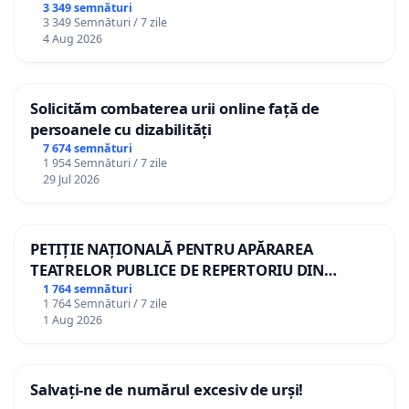
3 349 semnături
3 349 Semnături / 7 zile
4 Aug 2026
Solicităm combaterea urii online față de
persoanele cu dizabilități
7 674 semnături
1 954 Semnături / 7 zile
29 Jul 2026
PETIȚIE NAȚIONALĂ PENTRU APĂRAREA
TEATRELOR PUBLICE DE REPERTORIU DIN
ROMÂNIA
1 764 semnături
1 764 Semnături / 7 zile
1 Aug 2026
Salvați-ne de numărul excesiv de urși!