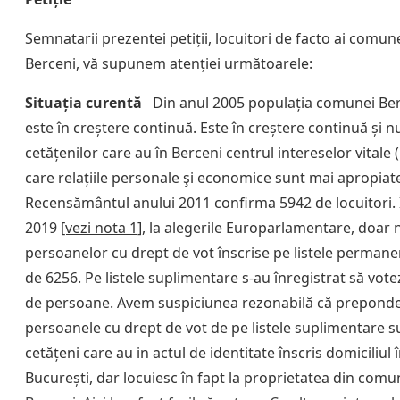
Semnatarii prezentei petiții, locuitori de facto ai comun
Berceni, vă supunem atenției următoarele:
Situația curentă
Din anul 2005 populația comunei Berc
este în creștere continuă. Este în creștere continuă și 
cetățenilor care au în Berceni centrul intereselor vitale 
care relațiile personale şi economice sunt mai apropiate
Recensământul anului 2011 confirma 5942 de locuitori. 
2019
[vezi nota 1]
, la alegerile Europarlamentare, doar
persoanelor cu drept de vot înscrise pe listele permane
de 6256. Pe listele suplimentare s-au înregistrat să vot
de persoane. Avem suspiciunea rezonabilă că preponde
persoanele cu drept de vot de pe listele suplimentare s
cetățeni care au in actul de identitate înscris domiciliul 
București, dar locuiesc în fapt la proprietatea din comu