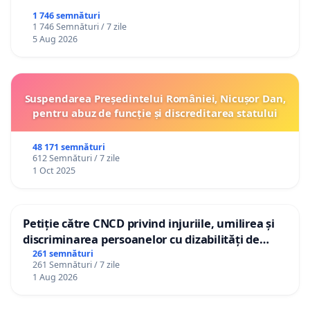
1 746 semnături
1 746 Semnături / 7 zile
5 Aug 2026
Suspendarea Președintelui României, Nicușor Dan,
pentru abuz de funcție și discreditarea statului
48 171 semnături
612 Semnături / 7 zile
1 Oct 2025
Petiție către CNCD privind injuriile, umilirea și
discriminarea persoanelor cu dizabilități de
către utilizatorul TikTok „Gorici”
261 semnături
261 Semnături / 7 zile
1 Aug 2026