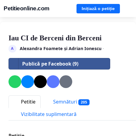
Petitieonline.com
Inițiază o petiție
Iau CI de Berceni din Berceni
Alexandra Foamete și Adrian Ionescu
·
A
Publică pe Facebook (9)
Petitie
Semnături
205
Vizibilitate suplimentară
Petiție