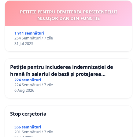
PETIȚIE PENTRU DEMITEREA PREȘEDINTELUI
NICUȘOR DAN DIN FUNCȚIE
1 911 semnături
254 Semnături / 7 zile
31 Jul 2025
Petiție pentru includerea indemnizației de
hrană în salariul de bază și protejarea
gradațiilor de vechime pentru asistenții
224 semnături
224 Semnături / 7 zile
personali
6 Aug 2026
Stop cerșetoria
556 semnături
201 Semnături / 7 zile