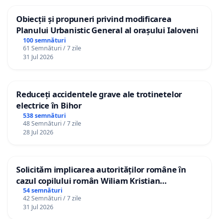
Obiecții și propuneri privind modificarea
Planului Urbanistic General al orașului Ialoveni
100 semnături
61 Semnături / 7 zile
31 Jul 2026
Reduceți accidentele grave ale trotinetelor
electrice în Bihor
538 semnături
48 Semnături / 7 zile
28 Jul 2026
Solicităm implicarea autorităților române în
cazul copilului român Wiliam Kristian
Gheorghe, aflat în plasament în Danemarca de
54 semnături
42 Semnături / 7 zile
12 ani
31 Jul 2026