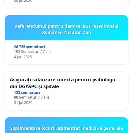
30 Jul 2026
Referendumul pentru demiterea Preşedintelui
României Nicusor Dan
26 735 semnături
193 Semnături / 7 zile
4 Jun 2025
Asigurați salarizare corectă pentru psihologii
din DGASPC și spitale
183 semnături
88 Semnături / 7 zile
31 Jul 2026
Suplimentare locuri rezidențiat medicină generală