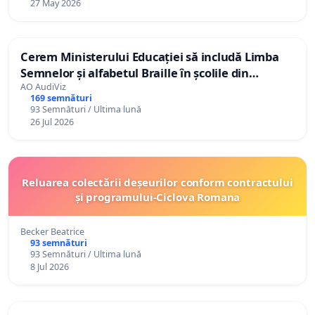
27 May 2026
Cerem Ministerului Educației să includă Limba
Semnelor și alfabetul Braille în școlile din
Republica Moldova!
AO AudiViz
169 semnături
93 Semnături / Ultima lună
26 Jul 2026
Reluarea colectării deșeurilor conform contractului
și programului-Ciclova Romana
Becker Beatrice
93 semnături
93 Semnături / Ultima lună
8 Jul 2026