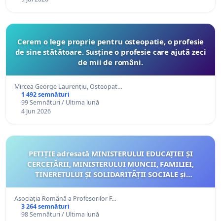
Cerem o lege proprie pentru osteopatie, o profesie
de sine stătătoare. Susține o profesie care ajută zeci
de mii de români.
Mircea George Laurențiu, Osteopat…
1 492 semnături
99 Semnături / Ultima lună
4 Jun 2026
PETIȚIE adresată MINISTERULUI EDUCAȚIEI ȘI
CERCETĂRII, MINISTERULUI MUNCII, FAMILIEI,
TINERETULUI ȘI SOLIDARITĂȚII SOCIALE și
MINISTERULUI AFACERILOR EXTERNE
Asociația Română a Profesorilor F…
3 264 semnături
98 Semnături / Ultima lună