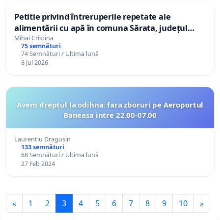
Petitie privind întreruperile repetate ale
alimentării cu apă în comuna Sărata, județul
Bacău
Mihai Cristina
75 semnături
74 Semnături / Ultima lună
8 Jul 2026
Avem dreptul la odihna: fara zboruri pe Aeroportul
Baneasa intre 22.00-07.00
Laurentiu Dragusin
133 semnături
68 Semnături / Ultima lună
27 Feb 2024
«
1
2
3
4
5
6
7
8
9
10
»