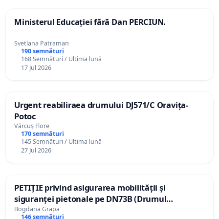
Ministerul Educației fără Dan PERCIUN.
Svetlana Patraman
190 semnături
168 Semnături / Ultima lună
17 Jul 2026
Urgent reabiliraea drumului DJ571/C Oravița-
Potoc
Vărcuș Flore
170 semnături
145 Semnături / Ultima lună
27 Jul 2026
PETIȚIE privind asigurarea mobilității și
siguranței pietonale pe DN73B (Drumul
Ghimbavului), între sensul giratoriu al Variantei
Bogdana Grapa
146 semnături