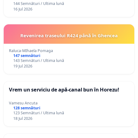
Ocolitoare a Municipiului Brașov și intrarea în
144 Semnături / Ultima lună
orașul Ghimbav
16 Jul 2026
Revenirea traseului R424 până în Ghencea
Raluca-MIhaela Pomaga
147 semnături
143 Semnături / Ultima lună
19 Jul 2026
Vrem un serviciu de apă-canal bun în Horezu!
Vamesu Ancuta
128 semnături
123 Semnături / Ultima lună
18 Jul 2026