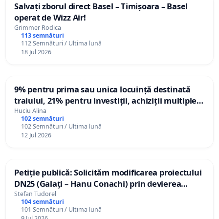
Salvați zborul direct Basel – Timișoara – Basel
operat de Wizz Air!
Grimmer Rodica
113 semnături
112 Semnături / Ultima lună
18 Jul 2026
9% pentru prima sau unica locuință destinată
traiului, 21% pentru investiții, achiziții multiple și
segmentul de lux. TVA mic pentru nevoia de
Huciu Alina
102 semnături
locuire. TVA standard pentru acumulare,
102 Semnături / Ultima lună
investiție și lux
12 Jul 2026
Petiție publică: Solicităm modificarea proiectului
DN25 (Galați – Hanu Conachi) prin devierea
traseului în afara localităților!
Stefan Tudorel
104 semnături
101 Semnături / Ultima lună
9 Jul 2026