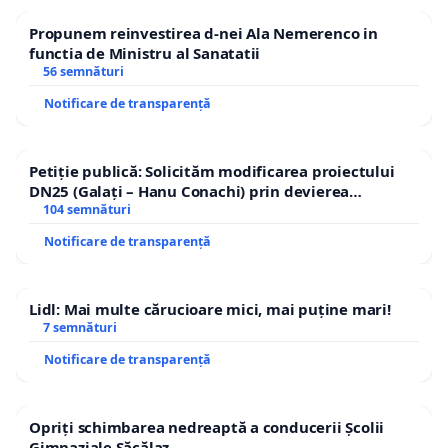
Propunem reinvestirea d-nei Ala Nemerenco in
functia de Ministru al Sanatatii
56 semnături
Notificare de transparență
Petiție publică: Solicităm modificarea proiectului
DN25 (Galați – Hanu Conachi) prin devierea
traseului în afara localităților!
104 semnături
Notificare de transparență
Lidl: Mai multe cărucioare mici, mai puține mari!
7 semnături
Notificare de transparență
Opriți schimbarea nedreaptă a conducerii Școlii
Gimnaziale Săcălaz