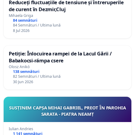
Reduceți fluctuațiile de tensiune și întreruperile
de curent în Dezmir,Cluj
Mihaela Griga
84 semnături
84 Semnături / Ultima lună
8 Jul 2026
Petiție: Înlocuirea rampei de la Lacul Gării /
Babakocsi-rámpa csere
Olosz Anikó
138 semnături
82 Semnături / Ultima lună
30 Jun 2026
SUSȚINEM CAPȘA MIHAI GABRIEL, PREOT ÎN PAROHIA
SARATA - PIATRA NEAMȚ
Iulian Andries
1 141 semnături