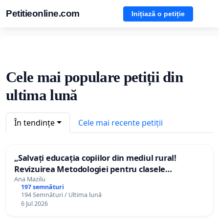
Petitieonline.com
Inițiază o petiție
Cele mai populare petiții din
ultima lună
În tendințe
Cele mai recente petiții
„Salvați educația copiilor din mediul rural!
Revizuirea Metodologiei pentru clasele
simultane!”
Ana Mazilu
197 semnături
194 Semnături / Ultima lună
6 Jul 2026