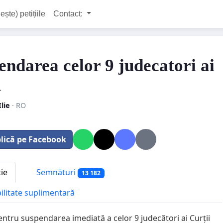
ește) petițiile
Contact:
endarea celor 9 judecatori ai
R
Ilie
· RO
lică pe Facebook
tie
Semnături
13 182
bilitate suplimentară
pentru suspendarea imediată a celor 9 judecători ai Curții