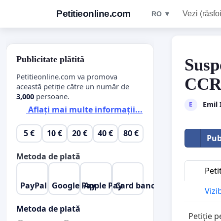
Petitieonline.com
Vezi (răsfoi
RO ▼
Publicitate plătită
Susp
Petitieonline.com va promova
CC
această petiție către un număr de
3,000
persoane.
Emil 
E
Aflați mai multe informații...
5 €
10 €
20 €
40 €
80 €
Pub
Metoda de plată
Peti
PayPal
Google Pay
Apple Pay
Card bancar
Vizi
Metoda de plată
Petiție 