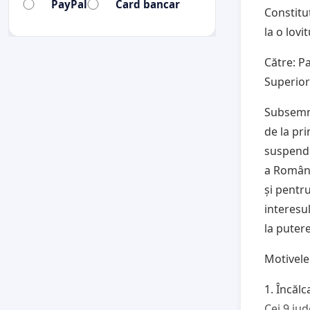
PayPal
Card bancar
Constitu
la o lovi
Către: P
Superior 
Subsemna
de la pri
suspenda
a Români
și pentru
interesul
la putere
Motivele 
1. Încălc
Cei 9 jud