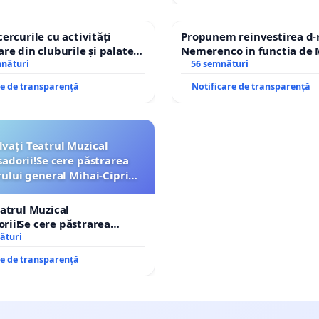
cercurile cu activități
Propunem reinvestirea d-
are din cluburile și palatele
Nemerenco in functia de M
mnături
Sanatatii
56 semnături
re de transparență
Notificare de transparență
lvați Teatrul Muzical
dorii!Se cere păstrarea
lui general Mihai-Ciprian
ROGOJAN
eatrul Muzical
ii!Se cere păstrarea
lui general Mihai-Ciprian
ături
re de transparență