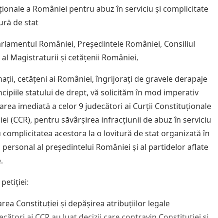
ționale a României pentru abuz în serviciu și complicitate
tură de stat
arlamentul României, Președintele României, Consiliul
al Magistraturii și cetățenii României,
ții, cetățeni ai României, îngrijorați de gravele derapaje
ncipiile statului de drept, vă solicităm în mod imperativ
rea imediată a celor 9 judecători ai Curții Constituționale
ei (CCR), pentru săvârșirea infracțiunii de abuz în serviciu
 complicitatea acestora la o lovitură de stat organizată în
 personal al președintelui României și al partidelor aflate
.
petiției:
area Constituției și depășirea atribuțiilor legale
ecători ai CCR au luat decizii care contravin Constituției și