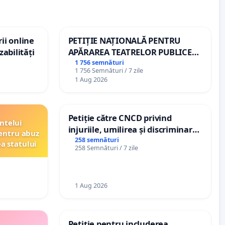
ii online
PETIȚIE NAȚIONALĂ PENTRU
zabilități
APĂRAREA TEATRELOR PUBLICE
DE REPERTORIU DIN ROMÂNIA
1 756 semnături
1 756 Semnături / 7 zile
1 Aug 2026
Petiție către CNCD privind
ntelui
injuriile, umilirea și discriminarea
entru abuz
persoanelor cu dizabilități de
258 semnături
ea statului
258 Semnături / 7 zile
către utilizatorul TikTok „Gorici”
1 Aug 2026
Petiție pentru includerea