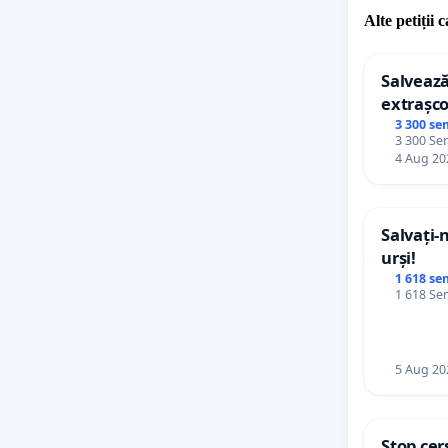
Alte petiții 
Salvează
extrașco
palatele
3 300 se
3 300 Sem
4 Aug 20
Salvați-
urși!
1 618 se
1 618 Sem
5 Aug 20
Stop cer