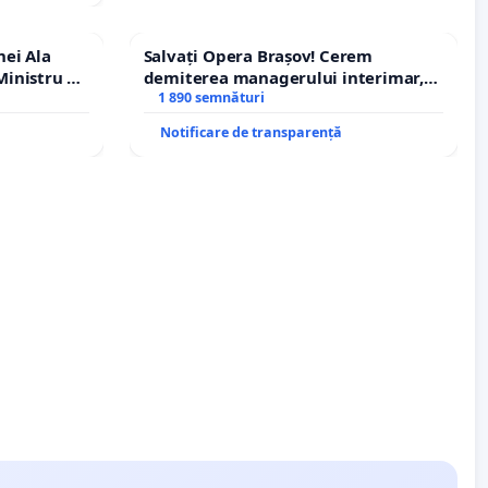
nei Ala
Salvați Opera Brașov! Cerem
inistru al
demiterea managerului interimar,
Petrean Lucian-Marius!
1 890 semnături
Notificare de transparență