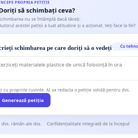
ÎNCEPE PROPRIA PETIȚIE
Doriți să schimbați ceva?
Schimbarea nu se întâmplă dacă tăceți.
Autorul acestei petiții a luat atitudine și a acționat. Veți face la fel?
Cu tehno
rieți schimbarea pe care doriți să o vedeți
ți cu propriile cuvinte. AI va redacta o petiție solidă pentru dvs.
Generează petiția
 dvs. rămân ale dvs.
Confidențialitate integrată de la început