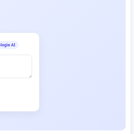
logie AI