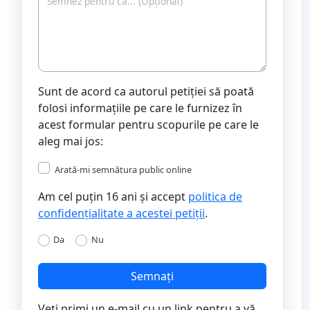
Sunt de acord ca autorul petiției să poată
folosi informațiile pe care le furnizez în
acest formular pentru scopurile pe care le
aleg mai jos:
Arată-mi semnătura public online
Am cel puțin 16 ani și accept
politica de
confidențialitate a acestei petiții
.
Da
Nu
Semnați
Veți primi un e-mail cu un link pentru a vă