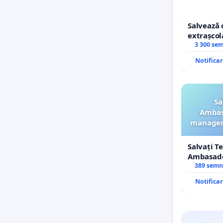
Salvează 
extrașcol
copiilor
3 300 se
Notifica
Sa
Ambasa
manageru
Salvați T
Ambasador
manageru
389 semn
ROGOJAN
Notifica