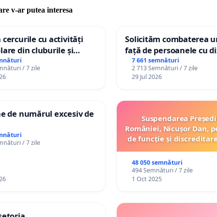
care v-ar putea interesa
 cercurile cu activități
Solicităm combaterea ur
lare din cluburile și
față de persoanele cu di
 copiilor
mnături
7 661 semnături
nături / 7 zile
2 713 Semnături / 7 zile
26
29 Jul 2026
ne de numărul excesiv de
Suspendarea Președi
României, Nicușor Dan, p
mnături
de funcție și discreditar
nături / 7 zile
48 050 semnături
494 Semnături / 7 zile
26
1 Oct 2025
șetoria