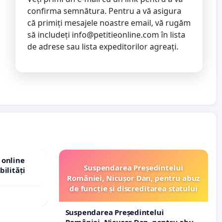
confirma semnătura. Pentru a vă asigura
că primiți mesajele noastre email, vă rugăm
să includeți
info@petitieonline.com
în lista
de adrese sau lista expeditorilor agreați.
 online
Suspendarea Președintelui
bilități
României, Nicușor Dan, pentru abuz
de funcție și discreditarea statului
Suspendarea Președintelui
României, Nicușor Dan, pentru abuz