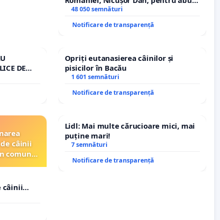
de funcție și discreditarea statului
48 050 semnături
Notificare de transparență
RU
Opriți eutanasierea câinilor și
LICE DE
pisicilor în Bacău
A
1 601 semnături
Notificare de transparență
Lidl: Mai multe cărucioare mici, mai
inarea
puține mari!
de câinii
7 semnături
din comuna
Notificare de transparență
 câinii
in comuna