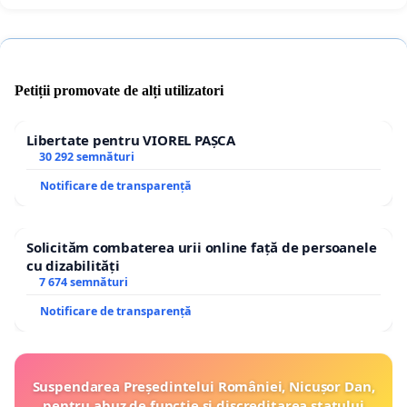
Petiții promovate de alți utilizatori
Libertate pentru VIOREL PAȘCA
30 292 semnături
Notificare de transparență
Solicităm combaterea urii online față de persoanele
cu dizabilități
7 674 semnături
Notificare de transparență
Suspendarea Președintelui României, Nicușor Dan,
pentru abuz de funcție și discreditarea statului