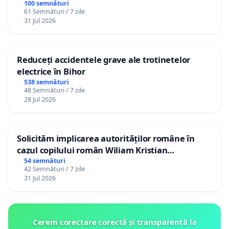
100 semnături
61 Semnături / 7 zile
31 Jul 2026
Reduceți accidentele grave ale trotinetelor
electrice în Bihor
538 semnături
48 Semnături / 7 zile
28 Jul 2026
Solicităm implicarea autorităților române în
cazul copilului român Wiliam Kristian
Gheorghe, aflat în plasament în Danemarca de
54 semnături
42 Semnături / 7 zile
12 ani
31 Jul 2026
Cerem corectare corectă și transparentă la