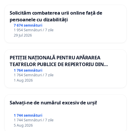
Solicităm combaterea urii online față de
persoanele cu dizabilități
7 674 semnături
1 954 Semnături / 7 zile
29 Jul 2026
PETIȚIE NAȚIONALĂ PENTRU APĂRAREA
TEATRELOR PUBLICE DE REPERTORIU DIN
ROMÂNIA
1 764 semnături
1 764 Semnături / 7 zile
1 Aug 2026
Salvați-ne de numărul excesiv de urși!
1 744 semnături
1 744 Semnături / 7 zile
5 Aug 2026