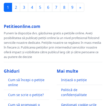
1
2
3
4
5
6
7
8
9
»
Petitieonline.com
Punem la dispoziția dvs. găzduirea gratis a petițiile online. Aveți
posibilitatea să publicați petiții online la un nivel profesional folosind
serviciile noastre dedicate. Petițiile noastre se regăsesc în mass media
în fiecare zi. Publicarea petițiilor prin intermediul serviciilor noastre
oferă impact și vizibilitate către publicul larg cât și către persoane ce
au putere de decizie
Ghiduri
Mai multe
Cum să începi o petiție
Inițiază o petiție
online
Politică de
Cum se scrie o petiție?
confidențialitate
Cum să promovați o
Gestionați cookie-urile