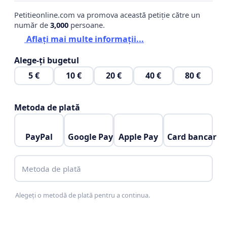
Petitieonline.com va promova această petiție către un
număr de
3,000
persoane.
Aflați mai multe informații...
Alege-ți bugetul
5 €
10 €
20 €
40 €
80 €
Metoda de plată
PayPal
Google Pay
Apple Pay
Card bancar
Metoda de plată
Alegeți o metodă de plată pentru a continua.