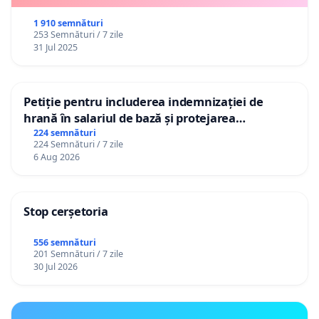
1 910 semnături
253 Semnături / 7 zile
31 Jul 2025
Petiție pentru includerea indemnizației de
hrană în salariul de bază și protejarea
gradațiilor de vechime pentru asistenții
224 semnături
224 Semnături / 7 zile
personali
6 Aug 2026
Stop cerșetoria
556 semnături
201 Semnături / 7 zile
30 Jul 2026