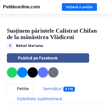
Petitieonline.com
Inițiază o petiție
Susținem părintele Calistrat Chifan
de la mânăstirea Vlădiceni
Belcot Mariana
·
B
Publică pe Facebook
Petitie
Semnături
6 176
Vizibilitate suplimentară