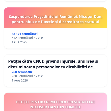
Suspendarea Președintelui României, Nicușor Dan,
pentru abuz de funcție și discreditarea statului
48 171 semnături
612 Semnături / 7 zile
1 Oct 2025
Petiție către CNCD privind injuriile, umilirea și
discriminarea persoanelor cu dizabilități de
către utilizatorul TikTok „Gorici”
260 semnături
260 Semnături / 7 zile
1 Aug 2026
PETIȚIE PENTRU DEMITEREA PREȘEDINTELUI
NICUȘOR DAN DIN FUNCȚIE