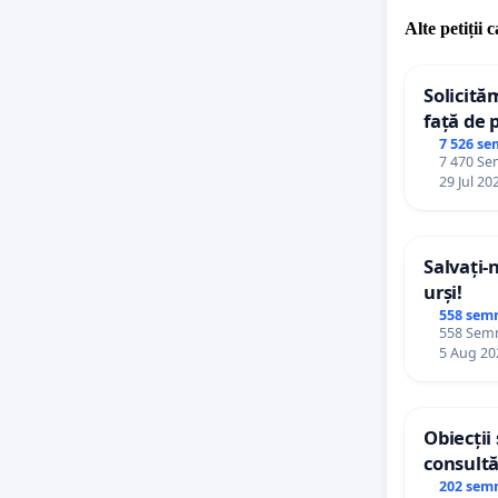
Alte petiții 
Solicită
față de 
7 526 se
7 470 Sem
29 Jul 20
Salvați-
urși!
558 sem
558 Semnă
5 Aug 20
Obiecții
consultă
Plan Urb
202 sem