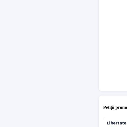
chiar pr
Vă mulțu
Petiții promo
Libertat