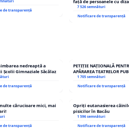
emnături
față de persoanele cu diza
7 526 semnături
re de transparență
Notificare de transparență
chimbarea nedreaptă a
PETIȚIE NAȚIONALĂ PENT
i Școlii Gimnaziale Săcălaz
APĂRAREA TEATRELOR PUB
ături
REPERTORIU DIN ROMÂNI
1 705 semnături
re de transparență
Notificare de transparență
 multe cărucioare mici, mai
Opriți eutanasierea câinilo
ri!
pisicilor în Bacău
uri
1 596 semnături
re de transparență
Notificare de transparență