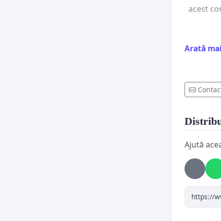
acest co
Arată ma
Pentru cl
testului
(atât ora
Contac
impuse.
Distribu
Sperăm s
Ajută ace
și să aj
favorizat
Subiectu