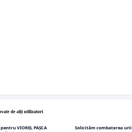
omovabilitate examenului de bacalaureat.
mim pentru timpul acordat și înțelegere.
vate de alți utilizatori
e pentru VIOREL PAȘCA
Solicităm combaterea urii