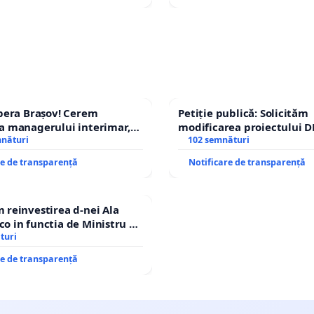
pera Brașov! Cerem
Petiție publică: Solicităm
a managerului interimar,
modificarea proiectului D
ucian-Marius!
mnături
– Hanu Conachi) prin devi
102 semnături
traseului în afara localităț
re de transparență
Notificare de transparență
reinvestirea d-nei Ala
 in functia de Ministru al
turi
re de transparență