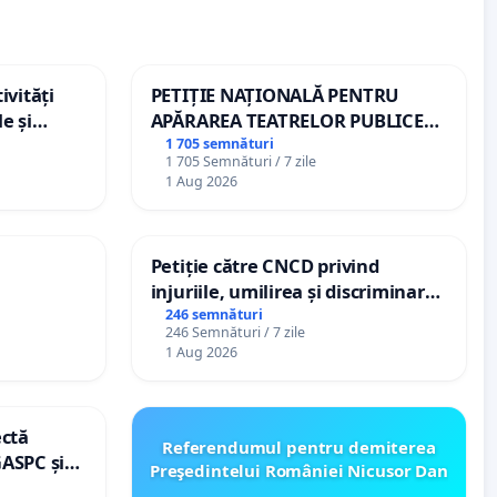
ivități
PETIȚIE NAȚIONALĂ PENTRU
e și
APĂRAREA TEATRELOR PUBLICE
DE REPERTORIU DIN ROMÂNIA
1 705 semnături
1 705 Semnături / 7 zile
1 Aug 2026
Petiție către CNCD privind
injuriile, umilirea și discriminarea
persoanelor cu dizabilități de
246 semnături
246 Semnături / 7 zile
către utilizatorul TikTok „Gorici”
1 Aug 2026
ectă
Referendumul pentru demiterea
GASPC și
Preşedintelui României Nicusor Dan