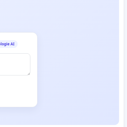
logie AI