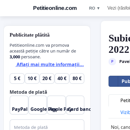
Petitieonline.com
Vezi (răsfoi
RO ▼
Publicitate plătită
Subie
Petitieonline.com va promova
2022
această petiție către un număr de
3,000
persoane.
Pave
P
Aflați mai multe informații...
5 €
10 €
20 €
40 €
80 €
Pub
Metoda de plată
Peti
PayPal
Google Pay
Apple Pay
Card bancar
Vizi
Noi, cand
Metoda de plată