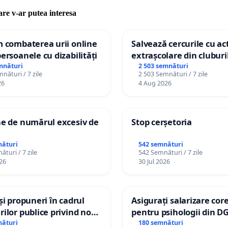
care v-ar putea interesa
m combaterea urii online
Salvează cercurile cu act
persoanele cu dizabilități
extrașcolare din cluburil
palatele copiilor
mnături
2 503 semnături
nături / 7 zile
2 503 Semnături / 7 zile
26
4 Aug 2026
ne de numărul excesiv de
Stop cerșetoria
nături
542 semnături
turi / 7 zile
542 Semnături / 7 zile
26
30 Jul 2026
 și propuneri în cadrul
Asigurați salarizare cor
rilor publice privind noul
pentru psihologii din D
anistic General (PUG)
spitale
nături
180 semnături