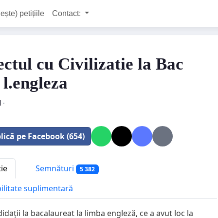
ește) petițiile
Contact:
ctul cu Civilizatie la Bac
 l.engleza
l
·
lică pe Facebook (654)
tie
Semnături
5 382
bilitate suplimentară
idații la bacalaureat la limba engleză, ce a avut loc la