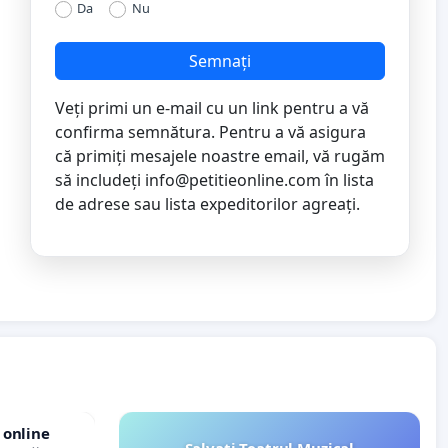
Da
Nu
Semnați
Veți primi un e-mail cu un link pentru a vă
confirma semnătura. Pentru a vă asigura
că primiți mesajele noastre email, vă rugăm
să includeți
info@petitieonline.com
în lista
de adrese sau lista expeditorilor agreați.
 online
Salvați Teatrul Muzical