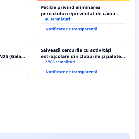
Petiție privind eliminarea
pericolului reprezentat de câinii
agresivi și fără stăpân din comuna
46 semnături
Tunari
Notificare de transparență
Salvează cercurile cu activități
N25 (Galați
extrașcolare din cluburile și palatele
erea
copiilor
2 503 semnături
ilor!
Notificare de transparență