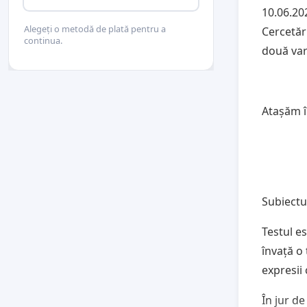
10.06.20
Alegeți o metodă de plată pentru a
Cercetăr
continua.
două var
Atașăm î
Subiectu
Testul e
învață o
expresii 
În jur de