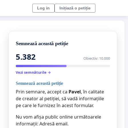
Log in
Inițiază o petiție
Semnează această petiție
5.382
Obiectiv: 10.000
Vezi semnăturile →
Semnează această petiție
Prin semnare, accept ca
Pavel
, în calitate
de creator al petiției, să vadă informațiile
pe care le furnizez în acest formular.
Nu vom afișa public online următoarele
informații: Adresă email.