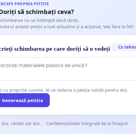
ÎNCEPE PROPRIA PETIȚIE
Doriți să schimbați ceva?
Schimbarea nu se întâmplă dacă tăceți.
Autorul acestei petiții a luat atitudine și a acționat. Veți face la fel?
Cu tehno
rieți schimbarea pe care doriți să o vedeți
ți cu propriile cuvinte. AI va redacta o petiție solidă pentru dvs.
Generează petiția
 dvs. rămân ale dvs.
Confidențialitate integrată de la început