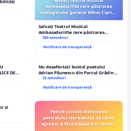
bilități
Ambasadorii!Se cere păstrarea
managerului general Mihai-Ciprian
ROGOJAN
Salvați Teatrul Muzical
Ambasadorii!Se cere păstrarea
managerului general Mihai-Ciprian
389 semnături
ROGOJAN
Notificare de transparență
RU
Nu dezafectați bustul poetului
LICE DE
Adrian Păunescu din Parcul Grădina
A
Icoanei! Stop cenzurii culturale!
35 semnături
Notificare de transparență
r și
Petiție privind eliminarea
pericolului reprezentat de câinii
agresivi și fără stăpân din comuna
Tunari