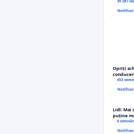
30 287 s
Notifica
Opriți s
conduceri
453 semn
Notifica
Lidl: Mai
puține ma
6 semnăt
Notifica