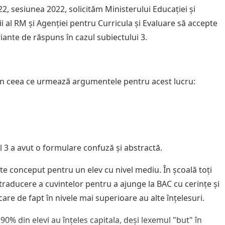
22, sesiunea 2022, solicităm Ministerului Educației și
ii al RM și Agenției pentru Curricula și Evaluare să accepte
iante de răspuns în cazul subiectului 3.
n ceea ce urmează argumentele pentru acest lucru:
l 3 a avut o formulare confuză și abstractă.
ste conceput pentru un elev cu nivel mediu. În școală toți
 traducere a cuvintelor pentru a ajunge la BAC cu cerințe și
care de fapt în nivele mai superioare au alte înțelesuri.
 90% din elevi au înțeles capitala, deși lexemul "but" în