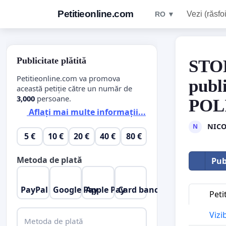
Petitieonline.com
Vezi (răsfoi
RO ▼
Publicitate plătită
STOP
Petitieonline.com va promova
publ
această petiție către un număr de
3,000
persoane.
POL
Aflați mai multe informații...
NICO
N
5 €
10 €
20 €
40 €
80 €
Metoda de plată
Pub
PayPal
Google Pay
Apple Pay
Card bancar
Peti
Vizi
Metoda de plată