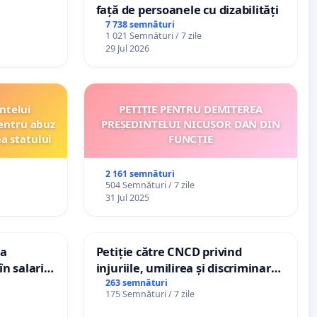
față de persoanele cu dizabilități
7 738 semnături
1 021 Semnături / 7 zile
29 Jul 2026
ntelui
PETIȚIE PENTRU DEMITEREA
entru abuz
PREȘEDINTELUI NICUȘOR DAN DIN
ea statului
FUNCȚIE
2 161 semnături
504 Semnături / 7 zile
31 Jul 2025
ea
Petiție către CNCD privind
n salariul
injuriile, umilirea și discriminarea
adațiilor
persoanelor cu dizabilități de
263 semnături
175 Semnături / 7 zile
enții
către utilizatorul TikTok „Gorici”