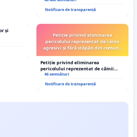
de funcție și discreditarea statului
Notificare de transparență
r și
Petiție privind eliminarea
pericolului reprezentat de câinii
agresivi și fără stăpân din comuna
Tunari
Petiție privind eliminarea
pericolului reprezentat de câinii
agresivi și fără stăpân din comuna
46 semnături
Tunari
Notificare de transparență