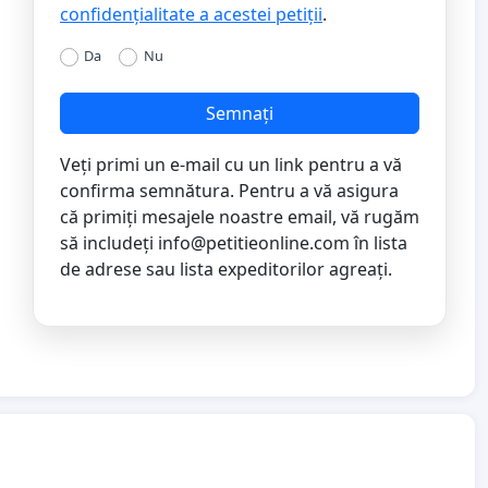
confidențialitate a acestei petiții
.
Da
Nu
Semnați
Veți primi un e-mail cu un link pentru a vă
confirma semnătura. Pentru a vă asigura
că primiți mesajele noastre email, vă rugăm
să includeți
info@petitieonline.com
în lista
de adrese sau lista expeditorilor agreați.