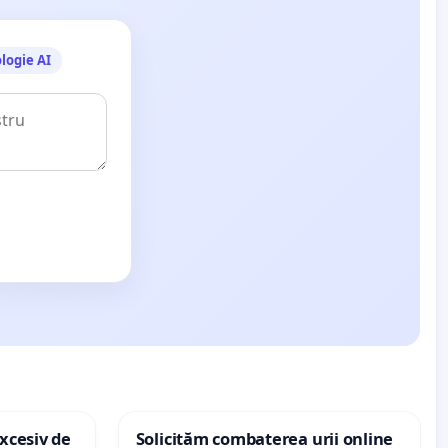
logie AI
8/1459590040841430
xcesiv de
Solicităm combaterea urii online