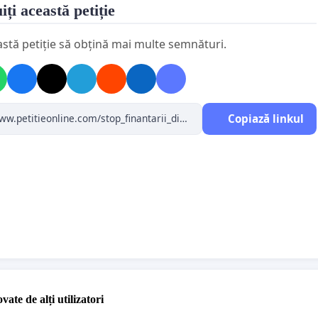
n.1 lit.d și alin.10, art.18-20, art.22-25, art.28 alin.8,
iți această petiție
in.2, 2^1 şi 2^2, art.45, art.48 şi 48^1, art.62 ultima teză
ompartimentului specializat pentru alocarea subvenţiei
astă petiție să obțină mai multe semnături.
getul de stat
”), art.63 alin.2 lit.b şi lit.f, dar şi cele
zătoare din art.52 alin.2.
cinţă, vă mai solicităm să vă exercitaţi atribuţiile
Copiază linkul
i constituţionale ca, din toate actele normative
ve, să ABROGAŢI orice prevedere devine contrară noilor
tări, inclusiv H.G. nr.78/2018 şi prevederile
nzătoare din Normele metodologice aprobate prin H.G.
16.
L 56 alineatul (1) din CONSTITUŢIA ROMÂNIEI, referitor
RIBUŢII FINANCIARE
”, prevede că: „
CETĂŢENII au
vate de alți utilizatori
a SĂ CONTRIBUIE,
prin IMPOZITE ŞI prin TAXE,
LA