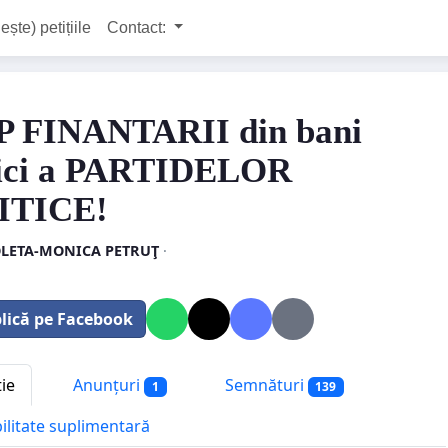
ește) petițiile
Contact:
 FINANTARII din bani
ici a PARTIDELOR
ITICE!
LETA-MONICA PETRUŢ
·
lică pe Facebook
tie
Anunțuri
Semnături
1
139
bilitate suplimentară