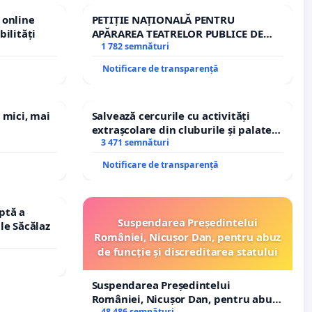
 online
PETIȚIE NAȚIONALĂ PENTRU
bilități
APĂRAREA TEATRELOR PUBLICE DE
REPERTORIU DIN ROMÂNIA
1 782 semnături
Notificare de transparență
 mici, mai
Salvează cercurile cu activități
extrașcolare din cluburile și palatele
copiilor
3 471 semnături
Notificare de transparență
ptă a
Suspendarea Președintelui
le Săcălaz
României, Nicușor Dan, pentru abuz
de funcție și discreditarea statului
Suspendarea Președintelui
României, Nicușor Dan, pentru abuz
48 486 semnături