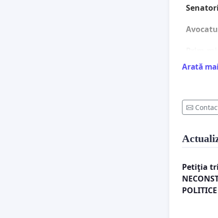
Senatori
Avocatu
Prim-mi
Arată ma
Subsemna
dreptul 
Contac
României
Actuali
în funcţ
aveţi, 
Petiţia t
URMĂTOA
NECONST
republi
POLITICE
POLITIC