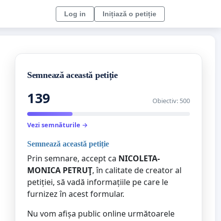
Log in
Inițiază o petiție
Semnează această petiție
139
Obiectiv: 500
Vezi semnăturile →
Semnează această petiție
Prin semnare, accept ca
NICOLETA-
MONICA PETRUŢ
, în calitate de creator al
petiției, să vadă informațiile pe care le
furnizez în acest formular.
Nu vom afișa public online următoarele