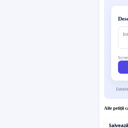
propriilo
majorat 
de 3,3 M
Desc
de 13,5 
de peste
detalii a
https:/
Scrie
În total
35,5 MI
LEI
(
htt
luat-par
Datele
-
PNL - 9
- 2 mili
Alte petiții 
INFORMAŢ
ELECTOR
Salvează