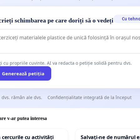
r parlamentari şi guvernanţi, partidele politice şi-au tot
subvenţiile primite din bugetul de stat, de la suma totală
ILIOANE de LEI, primită în decembrie 2017, la suma totală
Cu tehno
rieți schimbarea pe care doriți să o vedeți
MILIOANE de LEI, în martie 2018, ajungând la suma totală
 21,3 MILIOANE DE LEI în decembrie 2018. Mai multe
m scris pe Facebook, la acest link:
/www.facebook.com/MonaPetrut/photos/a.39810393365671
ți cu propriile cuvinte. AI va redacta o petiție solidă pentru dvs.
, doar în anul 2018, partidele politice au primit peste
Generează petiția
LIOANE DE EURO, adică aproape 170 DE MILIOANE DE
ps://www.antena3.ro/politica/cate-milioane-de-euro-au-
tidele-in-2018-509455.html
): -
PSD - 20,3 milioane de euro
;
 dvs. rămân ale dvs.
Confidențialitate integrată de la început
,2 milioane de euro
; -
USR - 2,7 milioane de euro
; -
ALDE
oane de euro
; -
PMP - 1,3 milioane de euro
.
care v-ar putea interesa
IILE OFICIALE LE GĂSIŢI PE SITE-UL AUTORITĂŢII
ALE PERMANENTE, LA ACEST LINK (în ordine invers
 cercurile cu activități
Salvați-ne de numărul e