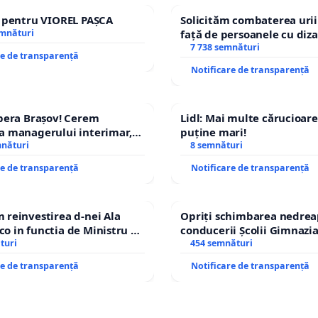
ELILE PUBLICE
.
”
e pentru VIOREL PAȘCA
Solicităm combaterea urii
emnături
față de persoanele cu diza
ul ARTICOLULUI 40 alineatul (1) din CONSTITUŢIA
7 738 semnături
re de transparență
, cu privire la „
DREPTUL DE ASOCIERE
”, „
CETĂŢENII SE
Notificare de transparență
IA liber ÎN PARTIDE POLITICE
,
în sindicate, în patronate
şi
forme de asociere
”.
pera Brașov! Cerem
Lidl: Mai multe cărucioare
a managerului interimar,
puține mari!
NU POT FI REALIZATE CHELTUIELI PUBLICE
ucian-Marius!
mnături
8 semnături
PARTIDELE POLITICE
ŞI celelalte FORME DE ASOCIERE
re de transparență
Notificare de transparență
ĂŢENILOR,
prevăzute în ARTICOLUL 40 din
UŢIA ROMÂNIEI, din cauză că acestea NU sunt
ŢII PUBLICE
.
reinvestirea d-nei Ala
Opriți schimbarea nedrea
 in functia de Ministru al
conducerii Școlii Gimnazia
turi
454 semnături
cinţă,
ESTE NECONSTITUŢIONAL
ORICE ACT NORMATIV
ementează
FINANŢAREA DIN BANI PUBLICI A
re de transparență
Notificare de transparență
ELOR POLITICE
sau
A ALTOR FORME DE ASOCIERE A
ILOR.