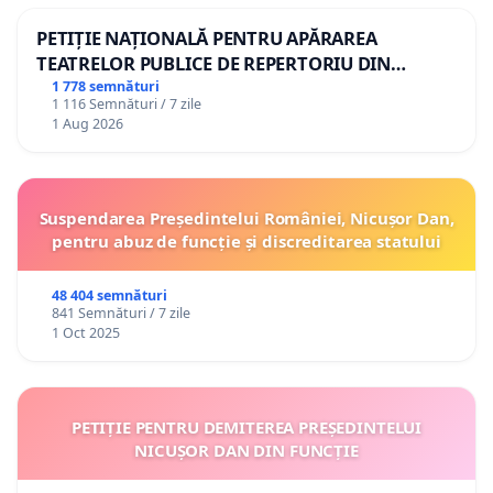
PETIȚIE NAȚIONALĂ PENTRU APĂRAREA
TEATRELOR PUBLICE DE REPERTORIU DIN
ROMÂNIA
1 778 semnături
1 116 Semnături / 7 zile
1 Aug 2026
Suspendarea Președintelui României, Nicușor Dan,
pentru abuz de funcție și discreditarea statului
48 404 semnături
841 Semnături / 7 zile
1 Oct 2025
PETIȚIE PENTRU DEMITEREA PREȘEDINTELUI
NICUȘOR DAN DIN FUNCȚIE