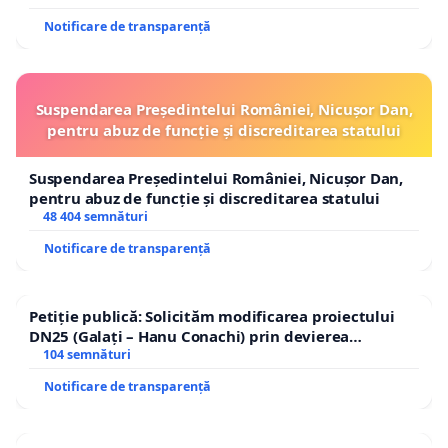
Notificare de transparență
Suspendarea Președintelui României, Nicușor Dan,
pentru abuz de funcție și discreditarea statului
Suspendarea Președintelui României, Nicușor Dan,
pentru abuz de funcție și discreditarea statului
48 404 semnături
Notificare de transparență
Petiție publică: Solicităm modificarea proiectului
DN25 (Galați – Hanu Conachi) prin devierea
traseului în afara localităților!
104 semnături
Notificare de transparență