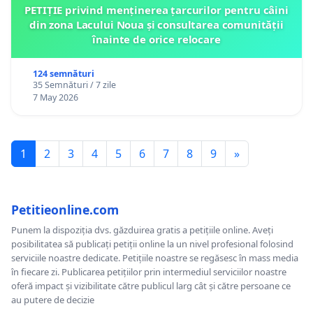
PETIȚIE privind menținerea țarcurilor pentru câini
din zona Lacului Noua și consultarea comunității
înainte de orice relocare
124 semnături
35 Semnături / 7 zile
7 May 2026
1
2
3
4
5
6
7
8
9
»
Petitieonline.com
Punem la dispoziția dvs. găzduirea gratis a petițiile online. Aveți
posibilitatea să publicați petiții online la un nivel profesional folosind
serviciile noastre dedicate. Petițiile noastre se regăsesc în mass media
în fiecare zi. Publicarea petițiilor prin intermediul serviciilor noastre
oferă impact și vizibilitate către publicul larg cât și către persoane ce
au putere de decizie