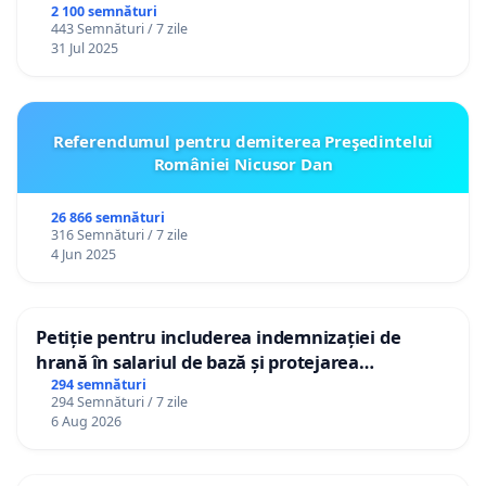
2 100 semnături
443 Semnături / 7 zile
31 Jul 2025
Referendumul pentru demiterea Preşedintelui
României Nicusor Dan
26 866 semnături
316 Semnături / 7 zile
4 Jun 2025
Petiție pentru includerea indemnizației de
hrană în salariul de bază și protejarea
gradațiilor de vechime pentru asistenții
294 semnături
294 Semnături / 7 zile
personali
6 Aug 2026