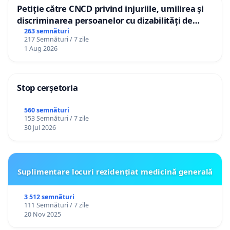
Petiție către CNCD privind injuriile, umilirea și
discriminarea persoanelor cu dizabilități de
către utilizatorul TikTok „Gorici”
263 semnături
217 Semnături / 7 zile
1 Aug 2026
Stop cerșetoria
560 semnături
153 Semnături / 7 zile
30 Jul 2026
Suplimentare locuri rezidențiat medicină generală
3 512 semnături
111 Semnături / 7 zile
20 Nov 2025