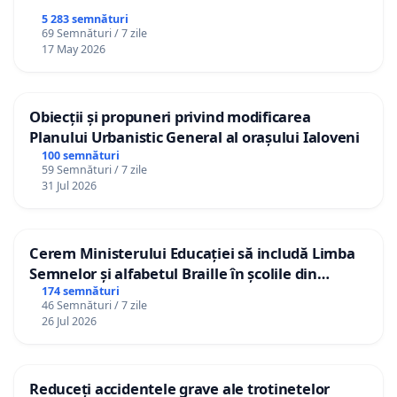
5 283 semnături
69 Semnături / 7 zile
17 May 2026
Obiecții și propuneri privind modificarea
Planului Urbanistic General al orașului Ialoveni
100 semnături
59 Semnături / 7 zile
31 Jul 2026
Cerem Ministerului Educației să includă Limba
Semnelor și alfabetul Braille în școlile din
Republica Moldova!
174 semnături
46 Semnături / 7 zile
26 Jul 2026
Reduceți accidentele grave ale trotinetelor