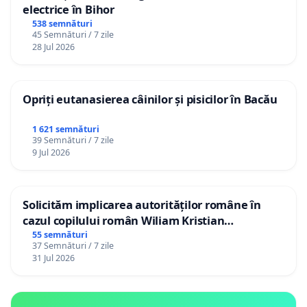
electrice în Bihor
538 semnături
45 Semnături / 7 zile
28 Jul 2026
Opriți eutanasierea câinilor și pisicilor în Bacău
1 621 semnături
39 Semnături / 7 zile
9 Jul 2026
Solicităm implicarea autorităților române în
cazul copilului român Wiliam Kristian
Gheorghe, aflat în plasament în Danemarca de
55 semnături
37 Semnături / 7 zile
12 ani
31 Jul 2026