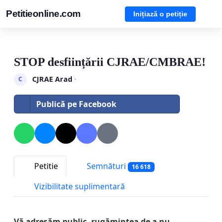
Petitieonline.com
Inițiază o petiție
STOP desființării CJRAE/CMBRAE!
CJRAE Arad
·
C
Publică pe Facebook
Petitie
Semnături
16 618
Vizibilitate suplimentară
Vă adresăm public, rugămintea de a nu