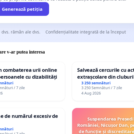
Generează petiția
 dvs. rămân ale dvs.
Confidențialitate integrată de la început
care v-ar putea interesa
m combaterea urii online
Salvează cercurile cu act
persoanele cu dizabilități
extrașcolare din cluburil
palatele copiilor
mnături
3 250 semnături
nături / 7 zile
3 250 Semnături / 7 zile
26
4 Aug 2026
ne de numărul excesiv de
Suspendarea Președi
României, Nicușor Dan, p
mnături
de funcție și discreditar
nături / 7 zile