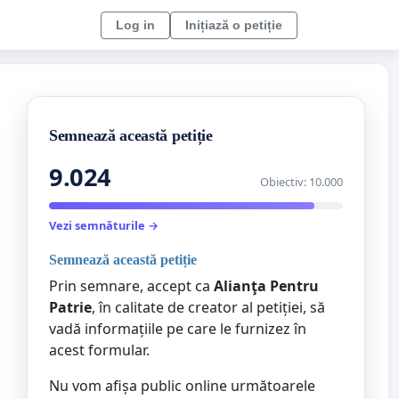
Log in
Inițiază o petiție
Semnează această petiție
9.024
Obiectiv: 10.000
Vezi semnăturile →
Semnează această petiție
Prin semnare, accept ca
Alianţa Pentru
Patrie
, în calitate de creator al petiției, să
vadă informațiile pe care le furnizez în
acest formular.
Nu vom afișa public online următoarele