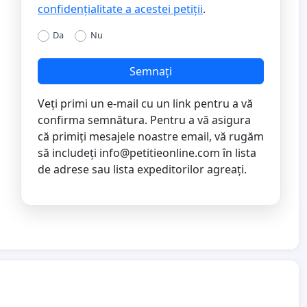
confidențialitate a acestei petiții
.
Da
Nu
Semnați
Veți primi un e-mail cu un link pentru a vă
confirma semnătura. Pentru a vă asigura
că primiți mesajele noastre email, vă rugăm
să includeți
info@petitieonline.com
în lista
de adrese sau lista expeditorilor agreați.