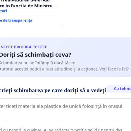
 in functia de Ministru al
turi
re de transparență
ÎNCEPE PROPRIA PETIȚIE
Doriți să schimbați ceva?
Schimbarea nu se întâmplă dacă tăceți.
Autorul acestei petiții a luat atitudine și a acționat. Veți face la fel?
Cu tehno
rieți schimbarea pe care doriți să o vedeți
ți cu propriile cuvinte. AI va redacta o petiție solidă pentru dvs.