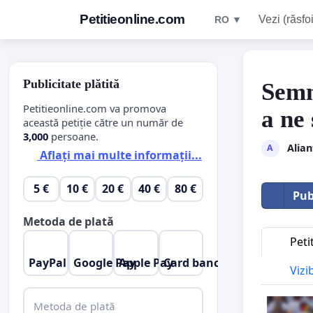
Petitieonline.com
Vezi (răsfoi
RO ▼
Publicitate plătită
Semn
Petitieonline.com va promova
a ne 
această petiție către un număr de
3,000
persoane.
Alian
A
Aflați mai multe informații...
5 €
10 €
20 €
40 €
80 €
Pub
Metoda de plată
Peti
PayPal
Google Pay
Apple Pay
Card bancar
Vizi
Metoda de plată