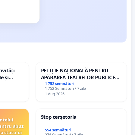
ivități
PETIȚIE NAȚIONALĂ PENTRU
e și
APĂRAREA TEATRELOR PUBLICE
DE REPERTORIU DIN ROMÂNIA
1 752 semnături
1 752 Semnături / 7 zile
1 Aug 2026
Stop cerșetoria
ntelui
entru abuz
554 semnături
ea statului
278 Semnături / 7 zile