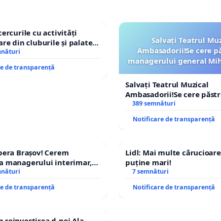
cercurile cu activități
Salvați Teatrul Muz
are din cluburile și palatele
Ambasadorii!Se cere p
mnături
managerului general Mih
re de transparență
ROGOJAN
Salvați Teatrul Muzical
Ambasadorii!Se cere păst
managerului general Miha
389 semnături
ROGOJAN
Notificare de transparență
pera Brașov! Cerem
Lidl: Mai multe cărucioare
a managerului interimar,
puține mari!
ucian-Marius!
mnături
7 semnături
re de transparență
Notificare de transparență
reinvestirea d-nei Ala