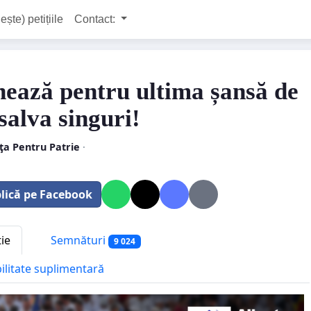
ește) petițiile
Contact:
ează pentru ultima șansă de
salva singuri!
ţa Pentru Patrie
·
lică pe Facebook
tie
Semnături
9 024
bilitate suplimentară