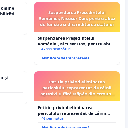
 online
Suspendarea Președintelui
bilități
României, Nicușor Dan, pentru abuz
de funcție și discreditarea statului
Suspendarea Președintelui
României, Nicușor Dan, pentru abuz
de funcție și discreditarea statului
47 999 semnături
Notificare de transparență
r și
Petiție privind eliminarea
pericolului reprezentat de câinii
agresivi și fără stăpân din comuna
Tunari
Petiție privind eliminarea
pericolului reprezentat de câinii
agresivi și fără stăpân din comuna
46 semnături
Tunari
Notificare de transparență