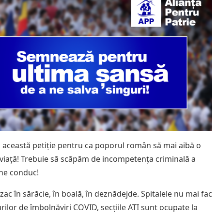
ceastă petiție pentru ca poporul român să mai aibă o
 viață! Trebuie să scăpăm de incompetența criminală a
 ne conduc!
ac în sărăcie, în boală, în deznădejde. Spitalele nu mai fac
rilor de îmbolnăviri COVID, secțiile ATI sunt ocupate la