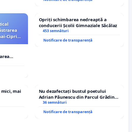
Opriți schimbarea nedreaptă a
ical
conducerii Școlii Gimnaziale Săcălaz
ăstrarea
453 semnături
ai-Ciprian
Notificare de transparență
rarea
i-Ciprian
 mici, mai
Nu dezafectați bustul poetului
Adrian Păunescu din Parcul Grădina
Icoanei! Stop cenzurii culturale!
36 semnături
Notificare de transparență