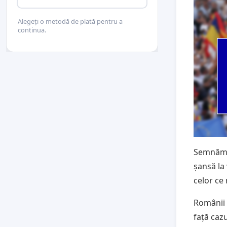
Alegeți o metodă de plată pentru a
continua.
Semnăm a
șansă la
celor ce
Românii z
față cazu