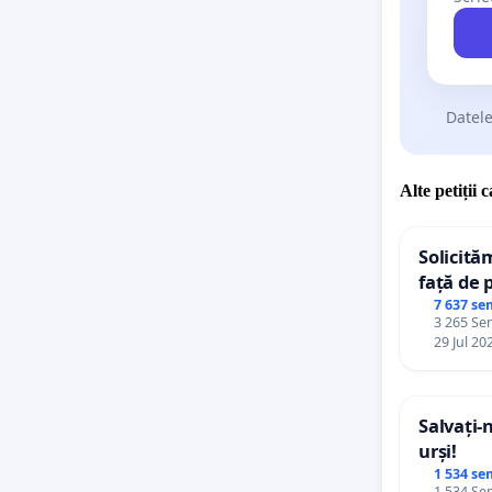
Datele
Alte petiții 
Solicită
față de 
7 637 se
3 265 Sem
29 Jul 20
Salvați-
urși!
1 534 se
1 534 Sem