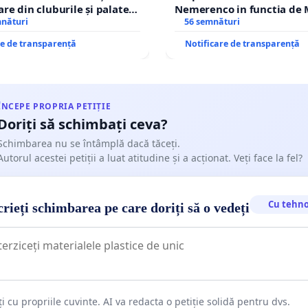
are din cluburile și palatele
Nemerenco in functia de M
:
Asociația Responsabili – Apărăm Democrația Uniți
mnături
Sanatatii
56 semnături
le României ne aparțin nouă! Statul este administrator,
re de transparență
Notificare de transparență
ul este proprietar!”
ÎNCEPE PROPRIA PETIȚIE
A SI DA MAI DEPARTE
Doriți să schimbați ceva?
Schimbarea nu se întâmplă dacă tăceți.
Autorul acestei petiții a luat atitudine și a acționat. Veți face la fel?
Cu tehno
rieți schimbarea pe care doriți să o vedeți
ți cu propriile cuvinte. AI va redacta o petiție solidă pentru dvs.