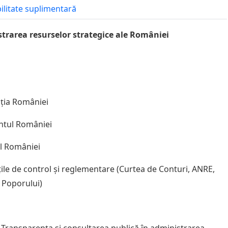
bilitate suplimentară
trarea resurselor strategice ale României
ția României
ntul României
l României
țile de control și reglementare (Curtea de Conturi, ANRE,
 Poporului)
Transparența și consultarea publică în administrarea