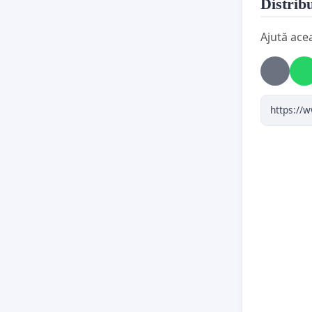
Distribu
1.
Publ
Ajută ace
privind r
internați
2.
Orga
transpa
afecteaz
3.
Rapo
obținute
poată ve
4.
Eval
privind r
5.
Iniț
din resur