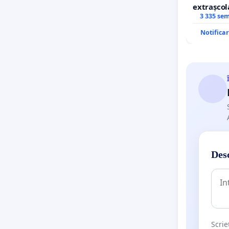
extrașcol
Inițiator
copiilor
3 335 se
„Bogății
Notifica
cetățean
SEMNEAZ
Desc
Scrie