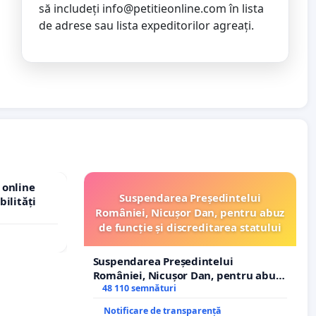
să includeți
info@petitieonline.com
în lista
de adrese sau lista expeditorilor agreați.
 online
Suspendarea Președintelui
bilități
României, Nicușor Dan, pentru abuz
de funcție și discreditarea statului
Suspendarea Președintelui
României, Nicușor Dan, pentru abuz
de funcție și discreditarea statului
48 110 semnături
Notificare de transparență