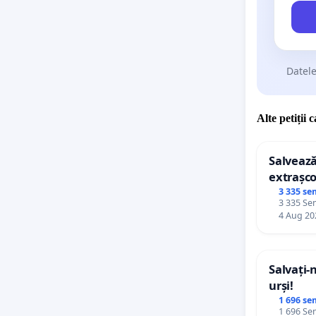
Datele
Alte petiții 
Salvează
extrașco
palatele
3 335 se
3 335 Sem
4 Aug 20
Salvați-
urși!
1 696 se
1 696 Sem