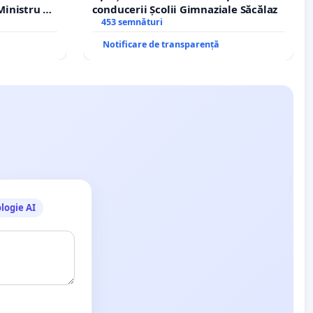
inistru al
conducerii Școlii Gimnaziale Săcălaz
453 semnături
Notificare de transparență
logie AI