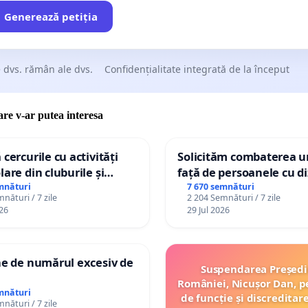
Generează petiția
 dvs. rămân ale dvs.
Confidențialitate integrată de la început
care v-ar putea interesa
 cercurile cu activități
Solicităm combaterea ur
lare din cluburile și
față de persoanele cu di
 copiilor
mnături
7 670 semnături
nături / 7 zile
2 204 Semnături / 7 zile
26
29 Jul 2026
ne de numărul excesiv de
Suspendarea Președi
României, Nicușor Dan, p
mnături
de funcție și discreditar
nături / 7 zile