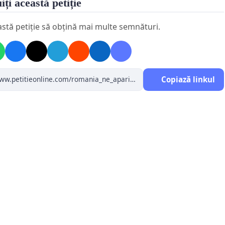
iți această petiție
icarea integrală a tuturor acordurilor și contractelor
astă petiție să obțină mai multe semnături.
esursele strategice ale României, inclusiv cele cu parteneri
onali.
nizarea de consultări publice obligatorii și
Copiază linkul
rente
înainte de încheierea unor acorduri sau decizii care
ă resursele strategice.
rtarea clară și regulată a redevențelor și veniturilor
 din exploatarea resurselor
, astfel încât cetățenii să
dea beneficiile directe.
uarea de impact socio-economic și juridic
a deciziilor
esursele naționale, publicată și explicată cetățenilor.
ierea unei politici de redistribuire a veniturilor obținute
se, astfel încât să fie vizibile în infrastructură, educație,