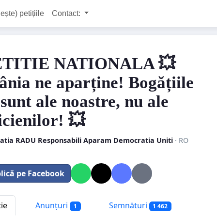
ește) petițiile
Contact:
ETITIE NATIONALA 💥
nia ne aparține! Bogățiile
 sunt ale noastre, nu ale
icienilor! 💥
iatia RADU Responsabili Aparam Democratia Uniti
· RO
lică pe Facebook
tie
Anunțuri
Semnături
1
1 462