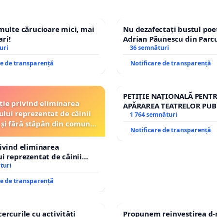
esursele strategice. 2️⃣ Consultare publică obligatorie
e decizii care ne afectează viitorul energetic și economic.
 multe cărucioare mici, mai
Nu dezafectați bustul poe
ri!
Adrian Păunescu din Parc
vențe vizibile și resimțite de fiecare român – drumuri,
uri
Icoanei! Stop cenzurii cult
36 semnături
școli, locuri de muncă.
re de transparență
Notificare de transparență
 național al resurselor – fiecare cetățean să simtă
l bogățiilor țării. ❌
Nu mai acceptăm secretomania și
PETIȚIE NAȚIONALĂ PENT
ție privind eliminarea
e politice care ne ignoră!
APĂRAREA TEATRELOR PUB
ului reprezentat de câinii
REPERTORIU DIN ROMÂNI
1 764 semnături
 și fără stăpân din comuna
Notificare de transparență
Tunari
rivind eliminarea
ransparență, responsabilitate și beneficii reale pentru
ui reprezentat de câinii
nu pentru baroni sau grupuri de interese.
și fără stăpân din comuna
turi
re de transparență
 și distribuie:
📌 Facebook, TikTok, WhatsApp – orice
ate contează! 💬 Spune-le prietenilor și familiei că
resursele
 sunt ale cetățenilor!
cercurile cu activități
Propunem reinvestirea d-