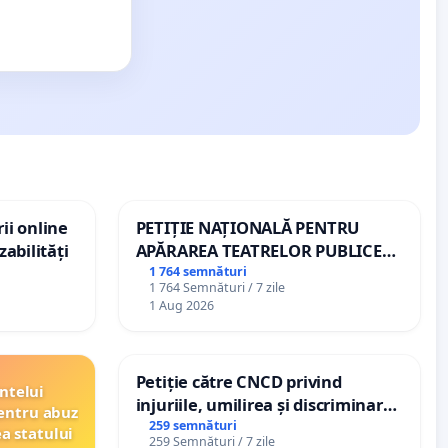
ii online
PETIȚIE NAȚIONALĂ PENTRU
zabilități
APĂRAREA TEATRELOR PUBLICE
DE REPERTORIU DIN ROMÂNIA
1 764 semnături
1 764 Semnături / 7 zile
1 Aug 2026
Petiție către CNCD privind
ntelui
injuriile, umilirea și discriminarea
entru abuz
persoanelor cu dizabilități de
259 semnături
ea statului
259 Semnături / 7 zile