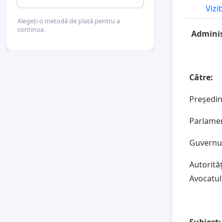
Vizi
Alegeți o metodă de plată pentru a
continua.
Adminis
Către:
Președin
Parlame
Guvernu
Autorită
Avocatul
Subiect: