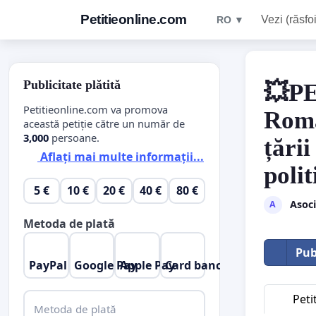
Petitieonline.com
Vezi (răsfoi
RO ▼
Publicitate plătită
💥P
Petitieonline.com va promova
Româ
această petiție către un număr de
3,000
persoane.
țării
Aflați mai multe informații...
polit
5 €
10 €
20 €
40 €
80 €
Asoc
A
Metoda de plată
Pub
PayPal
Google Pay
Apple Pay
Card bancar
Peti
Metoda de plată