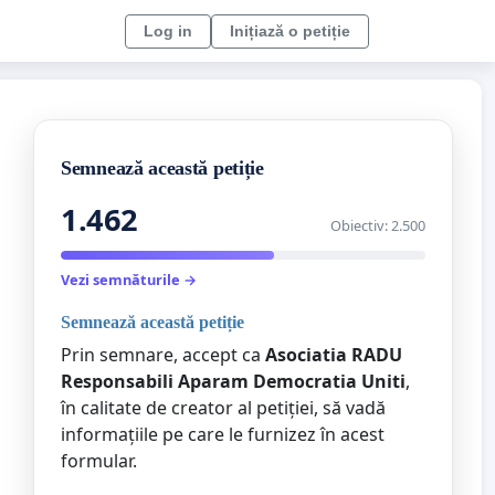
Log in
Inițiază o petiție
Semnează această petiție
1.462
Obiectiv: 2.500
Vezi semnăturile →
Semnează această petiție
Prin semnare, accept ca
Asociatia RADU
Responsabili Aparam Democratia Uniti
,
în calitate de creator al petiției, să vadă
informațiile pe care le furnizez în acest
formular.