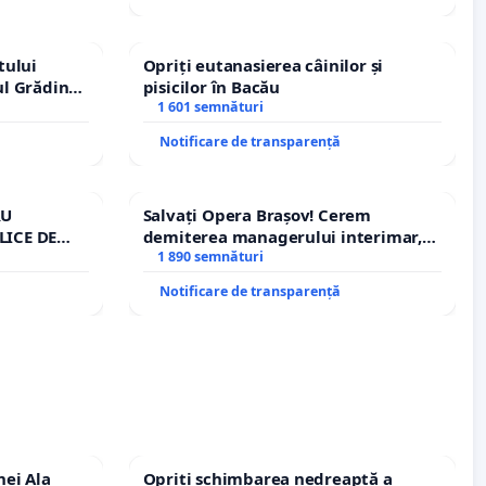
tului
Opriți eutanasierea câinilor și
ul Grădina
pisicilor în Bacău
urale!
1 601 semnături
Notificare de transparență
RU
Salvați Opera Brașov! Cerem
LICE DE
demiterea managerului interimar,
A
Petrean Lucian-Marius!
1 890 semnături
Notificare de transparență
nei Ala
Opriți schimbarea nedreaptă a