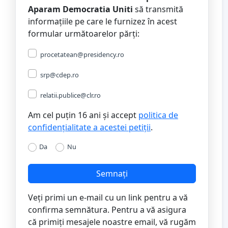
Aparam Democratia Uniti
să transmită
informațiile pe care le furnizez în acest
formular următoarelor părți:
procetatean@presidency.ro
srp@cdep.ro
relatii.publice@clr.ro
Am cel puțin 16 ani și accept
politica de
confidențialitate a acestei petiții
.
Da
Nu
Semnați
Veți primi un e-mail cu un link pentru a vă
confirma semnătura. Pentru a vă asigura
că primiți mesajele noastre email, vă rugăm