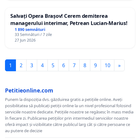
Salvați Opera Brașov! Cerem demiterea
managerului interimar, Petrean Lucian-Marius!
1 890 semnături
33 Semnături / 7 zile
27 Jun 2026
1
2
3
4
5
6
7
8
9
10
»
Petitieonline.com
Punem la dispoziția dvs. găzduirea gratis a petițiile online. Aveți
posibilitatea să publicați petiții online la un nivel profesional folosind
serviciile noastre dedicate. Petițiile noastre se regăsesc în mass media
în fiecare zi. Publicarea petițiilor prin intermediul serviciilor noastre
oferă impact și vizibilitate către publicul larg cât și către persoane ce
au putere de decizie