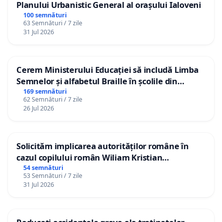
Planului Urbanistic General al orașului Ialoveni
100 semnături
63 Semnături / 7 zile
31 Jul 2026
Cerem Ministerului Educației să includă Limba
Semnelor și alfabetul Braille în școlile din
Republica Moldova!
169 semnături
62 Semnături / 7 zile
26 Jul 2026
Solicităm implicarea autorităților române în
cazul copilului român Wiliam Kristian
Gheorghe, aflat în plasament în Danemarca de
54 semnături
53 Semnături / 7 zile
12 ani
31 Jul 2026