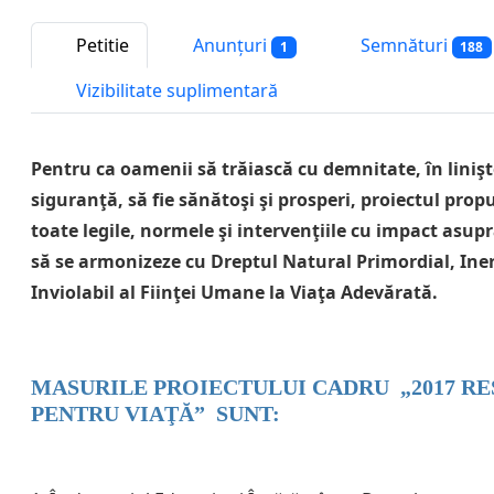
Petitie
Anunțuri
Semnături
1
188
Vizibilitate suplimentară
Pentru ca oamenii să trăiască cu demnitate, în linişt
siguranţă, să fie sănătoşi şi prosperi, proiectul prop
toate legile, normele şi intervenţiile cu impact asup
să se armonizeze cu Dreptul Natural Primordial, Ine
Inviolabil al Fiinţei Umane la Viaţa Adevărată.
MASURILE PROIECTULUI CADRU „2017 RE
PENTRU VIAŢĂ”
SUNT: