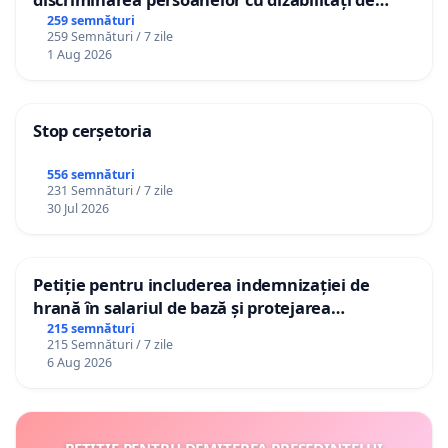
către utilizatorul TikTok „Gorici”
259 semnături
259 Semnături / 7 zile
1 Aug 2026
Stop cerșetoria
556 semnături
231 Semnături / 7 zile
30 Jul 2026
Petiție pentru includerea indemnizației de
hrană în salariul de bază și protejarea
gradațiilor de vechime pentru asistenții
215 semnături
215 Semnături / 7 zile
personali
6 Aug 2026
PETIȚIE PENTRU DEMITEREA PREȘEDINTELUI