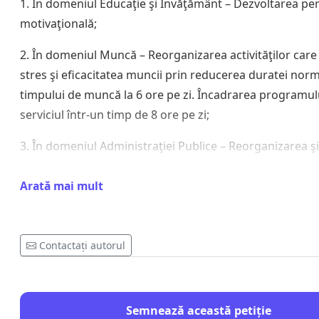
1. În domeniul Educaţie şi Învăţământ – Dezvoltarea per
motivaţională;
2. În domeniul Muncă – Reorganizarea activităţilor car
stres şi eficacitatea muncii prin reducerea duratei norm
timpului de muncă la 6 ore pe zi. Încadrarea programul
serviciul într-un timp de 8 ore pe zi;
3. În domeniul Administraţiei Publice – Reorganizarea şi
administrarea judicioasă a aparatului bugetar;
Arată mai mult
4. În domeniul economic – Relansarea economiei şi a m
afaceri prin desfiinţarea impozitelor şi taxarea consumu
Contactați autorul
5. În domeniul Finanţe – Optimizarea preţurilor şi a veni
financiare;
6. În domeniul Sănătate – Interesul pentru sănătate să f
Semnează această petiție