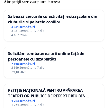
Alte petiții care v-ar putea interesa
Salvează cercurile cu activități extrașcolare din
cluburile și palatele copiilor
3 331 semnături
3 331 Semnături / 7 zile
4 Aug 2026
Solicităm combaterea urii online față de
persoanele cu dizabilități
7 668 semnături
2 369 Semnături / 7 zile
29 Jul 2026
PETIȚIE NAȚIONALĂ PENTRU APĂRAREA
TEATRELOR PUBLICE DE REPERTORIU DIN
ROMÂNIA
1 764 semnături
1 764 Semnături / 7 zile