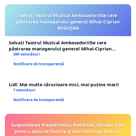
Salvați Teatrul Muzical Ambasadorii!Se cere
păstrarea managerului general Mihai-Ciprian
Sursa:
http://ziuamondialaaconstiintei.org/
ROGOJAN
https://www.facebook.com/EuSuntConstiintaDivina
Salvați Teatrul Muzical Ambasadorii!Se cere
păstrarea managerului general Mihai-Ciprian
ROGOJAN
389 semnături
Notificare de transparență
Lidl: Mai multe cărucioare mici, mai puține mari!
7 semnături
Notificare de transparență
Suspendarea Președintelui României, Nicușor Dan,
pentru abuz de funcție și discreditarea statului