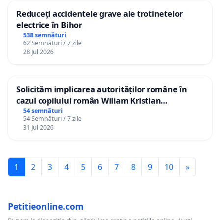
Reduceți accidentele grave ale trotinetelor
electrice în Bihor
538 semnături
62 Semnături / 7 zile
28 Jul 2026
Solicităm implicarea autorităților române în
cazul copilului român Wiliam Kristian
Gheorghe, aflat în plasament în Danemarca de
54 semnături
54 Semnături / 7 zile
12 ani
31 Jul 2026
1
2
3
4
5
6
7
8
9
10
»
Petitieonline.com