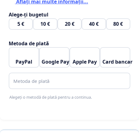
Aflați mai multe informații...
fundamentale ale unei societăți democratice, iar
Alege-ți bugetul
libertatea de exprimare artistică nu poate fi
invocată pentru a justifica violarea acestor valori ori
5 €
10 €
20 €
40 €
80 €
profanarea sacrului.
Metoda de plată
PayPal
Google Pay
Apple Pay
Card bancar
Metoda de plată
Alegeți o metodă de plată pentru a continua.