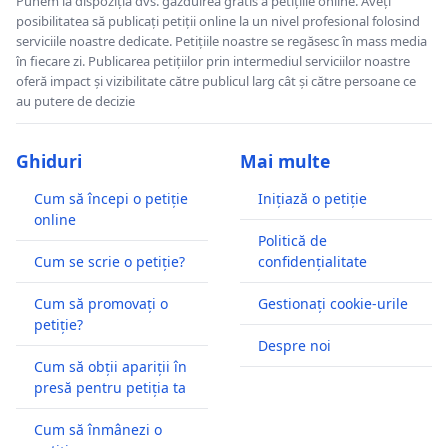
Punem la dispoziția dvs. găzduirea gratis a petițiile online. Aveți
posibilitatea să publicați petiții online la un nivel profesional folosind
serviciile noastre dedicate. Petițiile noastre se regăsesc în mass media
în fiecare zi. Publicarea petițiilor prin intermediul serviciilor noastre
oferă impact și vizibilitate către publicul larg cât și către persoane ce
au putere de decizie
Ghiduri
Mai multe
Cum să începi o petiție
Inițiază o petiție
online
Politică de
Cum se scrie o petiție?
confidențialitate
Cum să promovați o
Gestionați cookie-urile
petiție?
Despre noi
Cum să obții apariții în
presă pentru petiția ta
Cum să înmânezi o