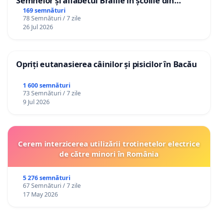
Semnelor și alfabetul Braille în școlile din
Republica Moldova!
169 semnături
78 Semnături / 7 zile
26 Jul 2026
Opriți eutanasierea câinilor și pisicilor în Bacău
1 600 semnături
73 Semnături / 7 zile
9 Jul 2026
Cerem interzicerea utilizării trotinetelor electrice
de către minori în România
5 276 semnături
67 Semnături / 7 zile
17 May 2026