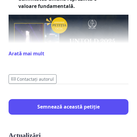
valoare fundamentală.
Arată mai mult
Contactați autorul
În ultimii ani, tot mai multe spectacole, expoziții și
manifestări publice par să fie preocupate în mod
deliberat de atacarea valorilor și a simbolurilor
Semnează această petiție
creștine. Sub pretextul libertății de exprimare
artistică, observăm cum, într-un mod tot mai
agresiv, se promovează ridiculizarea credinței și
Actualizări