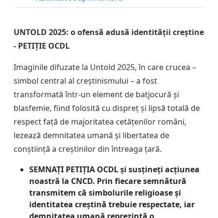
UNTOLD 2025: o ofensă adusă identității creștine
- PETIȚIE OCDL
Imaginile difuzate la Untold 2025, în care crucea –
simbol central al creștinismului – a fost
transformată într-un element de batjocură și
blasfemie, fiind folosită cu dispreț și lipsă totală de
respect față de majoritatea cetățenilor români,
lezează demnitatea umană și libertatea de
conștiință a creștinilor din întreaga țară.
SEMNAȚI PETIȚIA OCDL și susțineți acțiunea
noastră la CNCD. Prin fiecare semnătură
transmitem că simbolurile religioase și
identitatea creștină trebuie respectate, iar
demnitatea umană reprezintă o