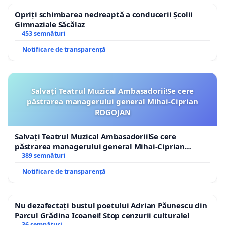
Opriți schimbarea nedreaptă a conducerii Școlii
Gimnaziale Săcălaz
453 semnături
Notificare de transparență
Salvați Teatrul Muzical Ambasadorii!Se cere
păstrarea managerului general Mihai-Ciprian
ROGOJAN
Salvați Teatrul Muzical Ambasadorii!Se cere
păstrarea managerului general Mihai-Ciprian
ROGOJAN
389 semnături
Notificare de transparență
Nu dezafectați bustul poetului Adrian Păunescu din
Parcul Grădina Icoanei! Stop cenzurii culturale!
36 semnături