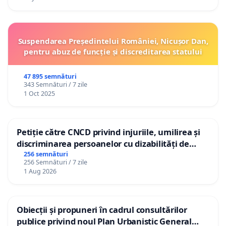
Suspendarea Președintelui României, Nicușor Dan,
pentru abuz de funcție și discreditarea statului
47 895 semnături
343 Semnături / 7 zile
1 Oct 2025
Petiție către CNCD privind injuriile, umilirea și
discriminarea persoanelor cu dizabilități de
către utilizatorul TikTok „Gorici”
256 semnături
256 Semnături / 7 zile
1 Aug 2026
Obiecții și propuneri în cadrul consultărilor
publice privind noul Plan Urbanistic General