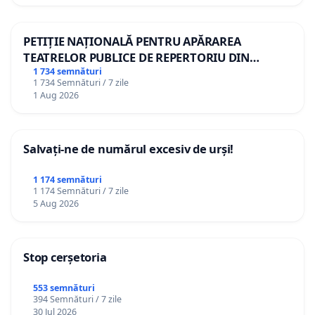
PETIȚIE NAȚIONALĂ PENTRU APĂRAREA
TEATRELOR PUBLICE DE REPERTORIU DIN
ROMÂNIA
1 734 semnături
1 734 Semnături / 7 zile
1 Aug 2026
Salvați-ne de numărul excesiv de urși!
1 174 semnături
1 174 Semnături / 7 zile
5 Aug 2026
Stop cerșetoria
553 semnături
394 Semnături / 7 zile
30 Jul 2026