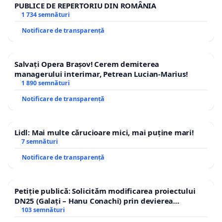
PUBLICE DE REPERTORIU DIN ROMÂNIA
1 734 semnături
Notificare de transparență
Salvați Opera Brașov! Cerem demiterea
managerului interimar, Petrean Lucian-Marius!
1 890 semnături
Notificare de transparență
Lidl: Mai multe cărucioare mici, mai puține mari!
7 semnături
Notificare de transparență
Petiție publică: Solicităm modificarea proiectului
DN25 (Galați – Hanu Conachi) prin devierea
traseului în afara localităților!
103 semnături