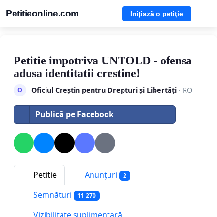
Petitieonline.com
Inițiază o petiție
Petitie impotriva UNTOLD - ofensa
adusa identitatii crestine!
Oficiul Creștin pentru Drepturi și Libertăți
· RO
O
Publică pe Facebook
Petitie
Anunțuri
2
Semnături
11 270
Vizibilitate suplimentară