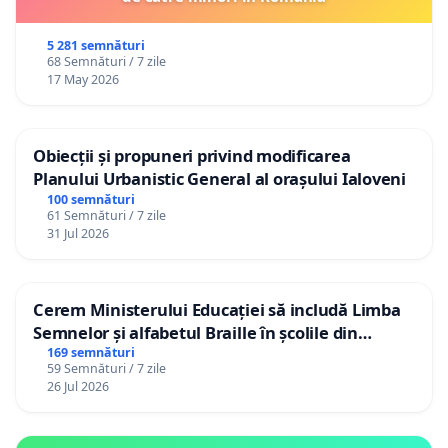
5 281 semnături
68 Semnături / 7 zile
17 May 2026
Obiecții și propuneri privind modificarea
Planului Urbanistic General al orașului Ialoveni
100 semnături
61 Semnături / 7 zile
31 Jul 2026
Cerem Ministerului Educației să includă Limba
Semnelor și alfabetul Braille în școlile din
Republica Moldova!
169 semnături
59 Semnături / 7 zile
26 Jul 2026