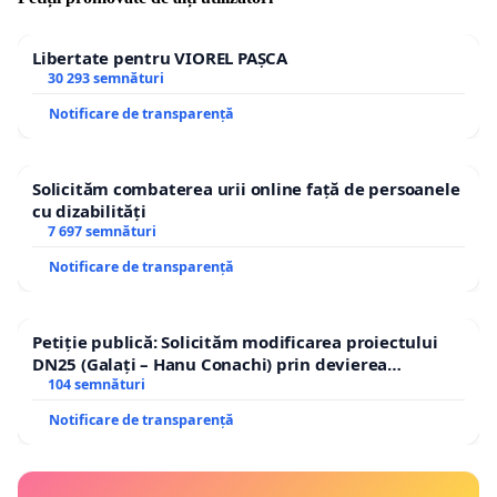
Libertate pentru VIOREL PAȘCA
30 293 semnături
Notificare de transparență
Solicităm combaterea urii online față de persoanele
cu dizabilități
7 697 semnături
Notificare de transparență
Petiție publică: Solicităm modificarea proiectului
DN25 (Galați – Hanu Conachi) prin devierea
traseului în afara localităților!
104 semnături
Notificare de transparență