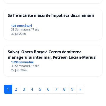
Să fie întărite măsurile împotriva discriminării
126 semnături
33 Semnături / 7 zile
30 Jul 2026
Salvați Opera Brașov! Cerem demiterea
managerului interimar, Petrean Lucian-Marius!
1 890 semnături
33 Semnături / 7 zile
27 Jun 2026
1
2
3
4
5
6
7
8
9
»