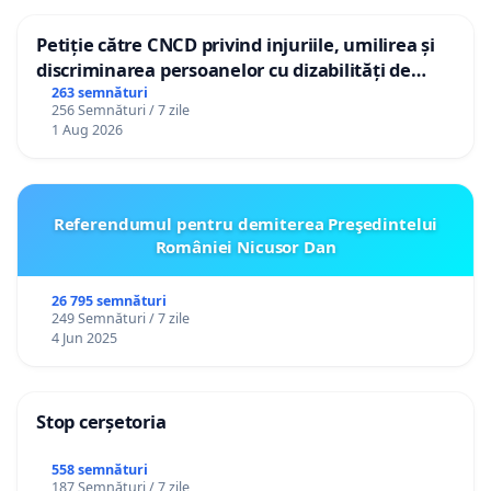
Petiție către CNCD privind injuriile, umilirea și
discriminarea persoanelor cu dizabilități de
către utilizatorul TikTok „Gorici”
263 semnături
256 Semnături / 7 zile
1 Aug 2026
Referendumul pentru demiterea Preşedintelui
României Nicusor Dan
26 795 semnături
249 Semnături / 7 zile
4 Jun 2025
Stop cerșetoria
558 semnături
187 Semnături / 7 zile