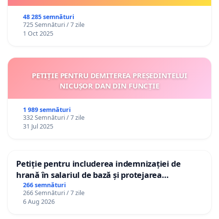
48 285 semnături
725 Semnături / 7 zile
1 Oct 2025
PETIȚIE PENTRU DEMITEREA PREȘEDINTELUI
NICUȘOR DAN DIN FUNCȚIE
1 989 semnături
332 Semnături / 7 zile
31 Jul 2025
Petiție pentru includerea indemnizației de
hrană în salariul de bază și protejarea
gradațiilor de vechime pentru asistenții
266 semnături
266 Semnături / 7 zile
personali
6 Aug 2026