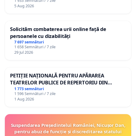
1 933 Semnături / 7 zile
5 Aug 2026
Solicităm combaterea urii online față de
persoanele cu dizabilități
7 697 semnături
1 658 Semnături / 7 zile
29 Jul 2026
PETIȚIE NAȚIONALĂ PENTRU APĂRAREA
TEATRELOR PUBLICE DE REPERTORIU DIN
ROMÂNIA
1 773 semnături
1 596 Semnături / 7 zile
1 Aug 2026
Suspendarea Președintelui României, Nicușor Dan,
pentru abuz de funcție și discreditarea statului