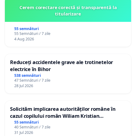
Cerem corectare corectă și transparentă la
titularizare
55 semnături
55 Semnături / 7 zile
4 Aug 2026
Reduceți accidentele grave ale trotinetelor
electrice în Bihor
538 semnături
47 Semnături / 7 zile
28 Jul 2026
Solicităm implicarea autorităților române în
cazul copilului român Wiliam Kristian
Gheorghe, aflat în plasament în Danemarca de
55 semnături
40 Semnături / 7 zile
12 ani
31 Jul 2026