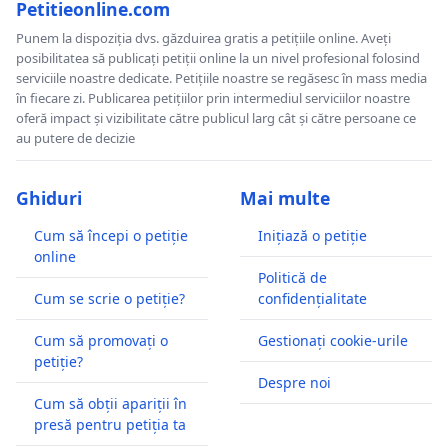
Petitieonline.com
Punem la dispoziția dvs. găzduirea gratis a petițiile online. Aveți
posibilitatea să publicați petiții online la un nivel profesional folosind
serviciile noastre dedicate. Petițiile noastre se regăsesc în mass media
în fiecare zi. Publicarea petițiilor prin intermediul serviciilor noastre
oferă impact și vizibilitate către publicul larg cât și către persoane ce
au putere de decizie
Ghiduri
Mai multe
Cum să începi o petiție
Inițiază o petiție
online
Politică de
Cum se scrie o petiție?
confidențialitate
Cum să promovați o
Gestionați cookie-urile
petiție?
Despre noi
Cum să obții apariții în
presă pentru petiția ta