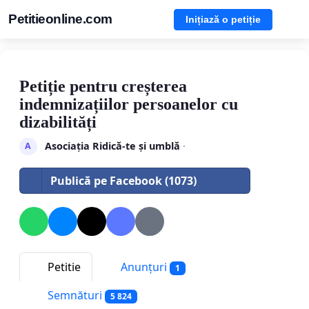
Petitieonline.com
Inițiază o petiție
Petiție pentru creșterea
indemnizațiilor persoanelor cu
dizabilități
Asociația Ridică-te și umblă
·
A
Publică pe Facebook (1073)
Petitie
Anunțuri
1
Semnături
5 824