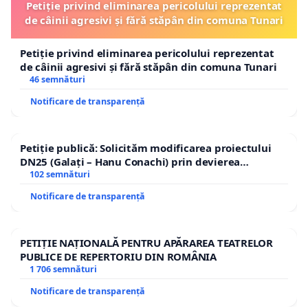
Petiție privind eliminarea pericolului reprezentat
de câinii agresivi și fără stăpân din comuna Tunari
Petiție privind eliminarea pericolului reprezentat
de câinii agresivi și fără stăpân din comuna Tunari
46 semnături
Notificare de transparență
Petiție publică: Solicităm modificarea proiectului
DN25 (Galați – Hanu Conachi) prin devierea
traseului în afara localităților!
102 semnături
Notificare de transparență
PETIȚIE NAȚIONALĂ PENTRU APĂRAREA TEATRELOR
PUBLICE DE REPERTORIU DIN ROMÂNIA
1 706 semnături
Notificare de transparență