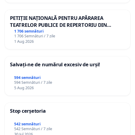
PETIȚIE NAȚIONALĂ PENTRU APĂRAREA
TEATRELOR PUBLICE DE REPERTORIU DIN
ROMÂNIA
1 706 semnături
1 706 Semnături / 7 zile
1 Aug 2026
Salvați-ne de numărul excesiv de urși!
594 semnături
594 Semnături / 7 zile
5 Aug 2026
Stop cerșetoria
542 semnături
542 Semnături / 7 zile
30 Jul 2026