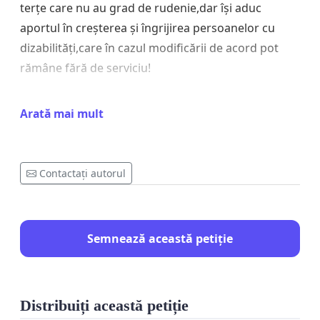
terțe care nu au grad de rudenie,dar își aduc
aportul în creșterea și îngrijirea persoanelor cu
dizabilități,care în cazul modificării de acord pot
rămâne fără de serviciu!
La moment ni se încalcă grav și abuziv dreptul
Arată mai mult
copilului la viață și codul muncii !
Rugăm să semnați petitia pentru susținerea
Asistenților personali, să fie lăsate nemodificate
Contactați autorul
contractele și salariile! Copiii noștri tot merită o
viață normală!
Semnează această petiție
Cerem autorităților să găsească resurse fără să le
rupă și ultima bucată de pâine la copiii cu
dizabilități!
Distribuiți această petiție