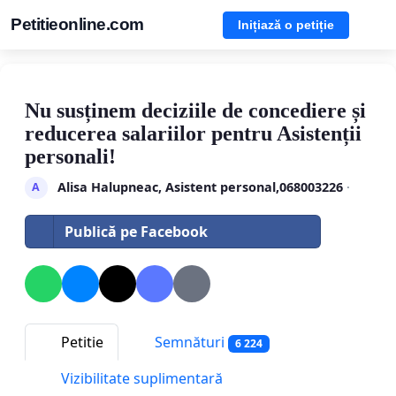
Petitieonline.com
Inițiază o petiție
Nu susținem deciziile de concediere și
reducerea salariilor pentru Asistenții
personali!
Alisa Halupneac, Asistent personal,068003226
·
A
Publică pe Facebook
Petitie
Semnături
6 224
Vizibilitate suplimentară