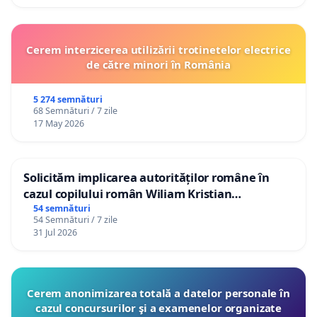
Cerem interzicerea utilizării trotinetelor electrice
de către minori în România
5 274 semnături
68 Semnături / 7 zile
17 May 2026
Solicităm implicarea autorităților române în
cazul copilului român Wiliam Kristian
Gheorghe, aflat în plasament în Danemarca de
54 semnături
54 Semnături / 7 zile
12 ani
31 Jul 2026
Cerem anonimizarea totală a datelor personale în
cazul concursurilor şi a examenelor organizate