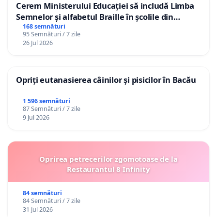
Cerem Ministerului Educației să includă Limba
Semnelor și alfabetul Braille în școlile din
Republica Moldova!
168 semnături
95 Semnături / 7 zile
26 Jul 2026
Opriți eutanasierea câinilor și pisicilor în Bacău
1 596 semnături
87 Semnături / 7 zile
9 Jul 2026
Oprirea petrecerilor zgomotoase de la
Restaurantul 8 Infinity
84 semnături
84 Semnături / 7 zile
31 Jul 2026