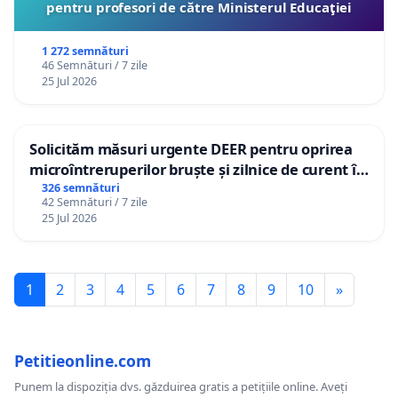
pentru profesori de către Ministerul Educaţiei
1 272 semnături
46 Semnături / 7 zile
25 Jul 2026
Solicităm măsuri urgente DEER pentru oprirea
microîntreruperilor bruște și zilnice de curent în
Sâncraiu de Mureș și Nazna
326 semnături
42 Semnături / 7 zile
25 Jul 2026
1
2
3
4
5
6
7
8
9
10
»
Petitieonline.com
Punem la dispoziția dvs. găzduirea gratis a petițiile online. Aveți