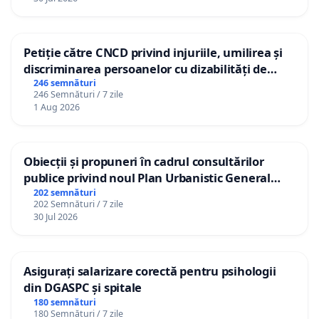
Petiție către CNCD privind injuriile, umilirea și
discriminarea persoanelor cu dizabilități de
către utilizatorul TikTok „Gorici”
246 semnături
246 Semnături / 7 zile
1 Aug 2026
Obiecții și propuneri în cadrul consultărilor
publice privind noul Plan Urbanistic General
(PUG) Ialoveni
202 semnături
202 Semnături / 7 zile
30 Jul 2026
Asigurați salarizare corectă pentru psihologii
din DGASPC și spitale
180 semnături
180 Semnături / 7 zile