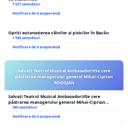
7 527 semnături
Notificare de transparență
Opriți eutanasierea câinilor și pisicilor în Bacău
1 596 semnături
Notificare de transparență
Salvați Teatrul Muzical Ambasadorii!Se cere
păstrarea managerului general Mihai-Ciprian
ROGOJAN
Salvați Teatrul Muzical Ambasadorii!Se cere
păstrarea managerului general Mihai-Ciprian
ROGOJAN
389 semnături
Notificare de transparență