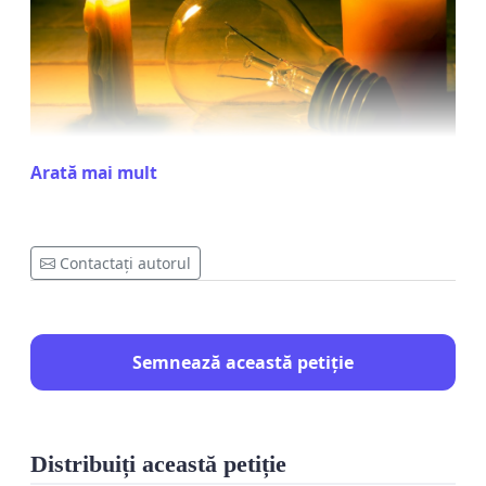
Arată mai mult
Lipsită de investiții, rețeaua e-Distribuție Muntenia
Contactați autorul
SA din comuna Berceni IF:
nu asigură calitatea serviciului de distribuție a
energiei electrice – locuitorii reclamă variații de
Semnează această petiție
tensiune și întreruperi frecvente;
nu permite racordarea de noi mari
consumatori. Distribuitorul REFUZĂ dreptul
locuitorilor din comuna Berceni de a beneficia
Distribuiți această petiție
de supermarket, școli, grădinițe, zone