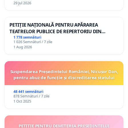
29 Jul 2026
PETIȚIE NAȚIONALĂ PENTRU APĂRAREA
TEATRELOR PUBLICE DE REPERTORIU DIN
ROMÂNIA
1 778 semnături
1 026 Semnături / 7 zile
1 Aug 2026
Suspendarea Președintelui României, Nicușor Dan,
pentru abuz de funcție și discreditarea statului
48 441 semnături
878 Semnături / 7 zile
1 Oct 2025
PETIȚIE PENTRU DEMITEREA PREȘEDINTELUI