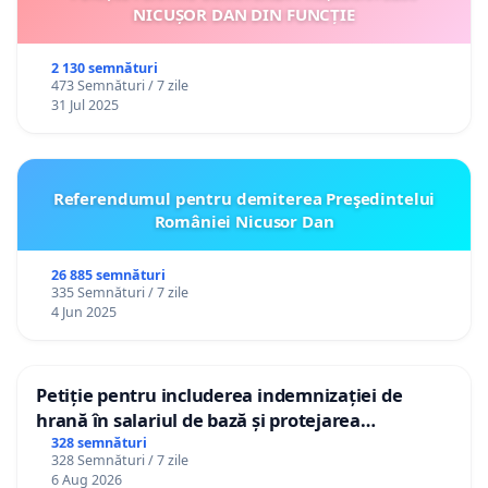
NICUȘOR DAN DIN FUNCȚIE
2 130 semnături
473 Semnături / 7 zile
31 Jul 2025
Referendumul pentru demiterea Preşedintelui
României Nicusor Dan
26 885 semnături
335 Semnături / 7 zile
4 Jun 2025
Petiție pentru includerea indemnizației de
hrană în salariul de bază și protejarea
gradațiilor de vechime pentru asistenții
328 semnături
328 Semnături / 7 zile
personali
6 Aug 2026