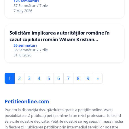
126 semnături
37 Semnături / 7 zile
7 May 2026
Solicităm implicarea autorităților române în
cazul copilului român Wiliam Kristian
Gheorghe, aflat în plasament în Danemarca de
55 semnături
36 Semnături / 7 zile
12 ani
31 Jul 2026
1
2
3
4
5
6
7
8
9
»
Petitieonline.com
Punem la dispoziția dvs. găzduirea gratis a petițiile online. Aveți
posibilitatea să publicați petiții online la un nivel profesional folosind
serviciile noastre dedicate. Petițiile noastre se regăsesc în mass media
în fiecare zi. Publicarea petițiilor prin intermediul serviciilor noastre