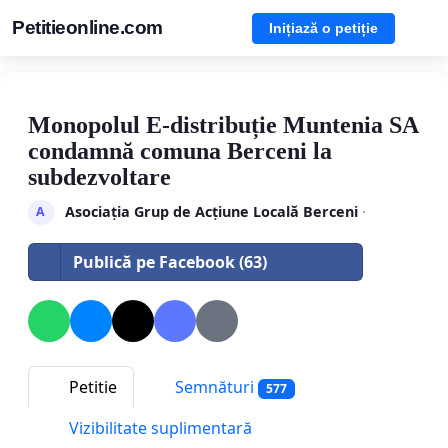
Petitieonline.com
Inițiază o petiție
Monopolul E-distribuție Muntenia SA
condamnă comuna Berceni la
subdezvoltare
Asociația Grup de Acțiune Locală Berceni
·
A
Publică pe Facebook (63)
Petitie
Semnături
577
Vizibilitate suplimentară