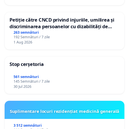
Petiție către CNCD privind injuriile, umilirea și
discriminarea persoanelor cu dizabilități de
către utilizatorul TikTok „Gorici”
263 semnături
192 Semnături / 7 zile
1 Aug 2026
Stop cerșetoria
561 semnături
145 Semnături / 7 zile
30 Jul 2026
Suplimentare locuri rezidențiat medicină generală
3 512 semnături