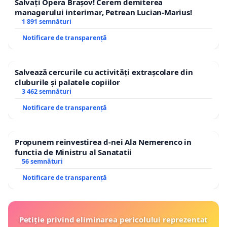
Salvați Opera Brașov! Cerem demiterea
CONSUMATORILOR EXISTENȚI!
managerului interimar, Petrean Lucian-Marius!
1 891 semnături
Notificare de transparență
Salvează cercurile cu activități extrașcolare din
cluburile și palatele copiilor
3 462 semnături
Notificare de transparență
Propunem reinvestirea d-nei Ala Nemerenco in
functia de Ministru al Sanatatii
56 semnături
Notificare de transparență
Petiție privind eliminarea pericolului reprezentat