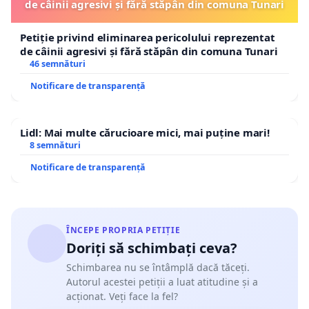
de câinii agresivi și fără stăpân din comuna Tunari
Petiție privind eliminarea pericolului reprezentat
de câinii agresivi și fără stăpân din comuna Tunari
46 semnături
Notificare de transparență
Lidl: Mai multe cărucioare mici, mai puține mari!
8 semnături
Notificare de transparență
ÎNCEPE PROPRIA PETIȚIE
Doriți să schimbați ceva?
Schimbarea nu se întâmplă dacă tăceți.
Autorul acestei petiții a luat atitudine și a
acționat. Veți face la fel?