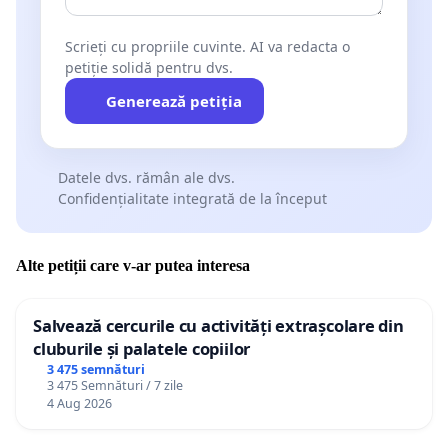
plecare;
Scrieți cu propriile cuvinte. AI va redacta o
b) obligativitatea de a lăsa perimetrul de pescuit
petiție solidă pentru dvs.
curat;
Generează petiția
c) respectarea cu strictețe a regulamentului
amenajării piscicole;
Datele dvs. rămân ale dvs.
Confidențialitate integrată de la început
d) evitarea socializării cu alți pescari sau alți
participanți la activitate;
Alte petiții care v-ar putea interesa
e) după purtare, masca se aruncă imediat, într-un
coș de gunoi sau spațiu destinat în acest sens,
Salvează cercurile cu activități extrașcolare din
preferabil cu capac, urmată de igienizarea mâinilor.
cluburile și palatele copiilor
3 475 semnături
Obligațiile pescarilor în habitatele piscicole
3 475 Semnături / 7 zile
naturale:
4 Aug 2026
a) respectarea cu strictețe a legislației în vigoare