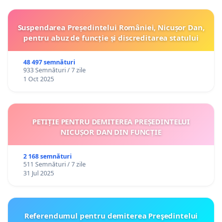
recreativ va asigura o persoană de contact
responsabilă cu organizarea și coordonarea
Suspendarea Președintelui României, Nicușor Dan,
aplicării regulamentului propriu.
pentru abuz de funcție și discreditarea statului
Nerespectarea prevederilor pct. 1 lit. c) și j)
constituie contravenție și se sancționează
48 497 semnături
conform art. 30 lit. h) din Hotărârea Guvernului
933 Semnături / 7 zile
nr. 857/2011 privind stabilirea și sancționarea
1 Oct 2025
contravențiilor la normele din domeniul
sănătății publice, cu modificările și completările
ulterioare.
PETIȚIE PENTRU DEMITEREA PREȘEDINTELUI
NICUȘOR DAN DIN FUNCȚIE
2 168 semnături
511 Semnături / 7 zile
31 Jul 2025
Referendumul pentru demiterea Preşedintelui