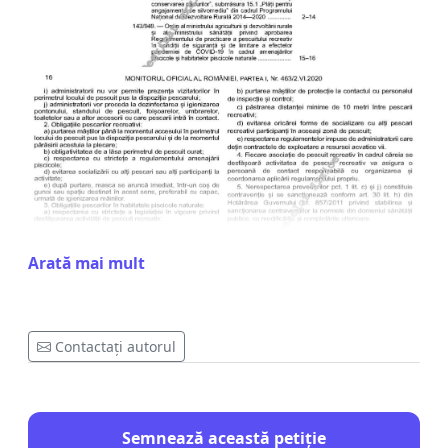
Această petiție se adresează tuturor pescarilor,
Arată mai mult
oamenilor de bună credință, care consideră
abuzivă și mai ales discriminatorie față de ceilalți
cetățeni, decizia privind
Regulile Pescuitului
Contactați autorul
Recreativ Conform Ordinului MADR
Nr.143/949/2020 partea 1 Nr. 463 Publicat în MO
În 02.06.2020 !
Semnează această petiție