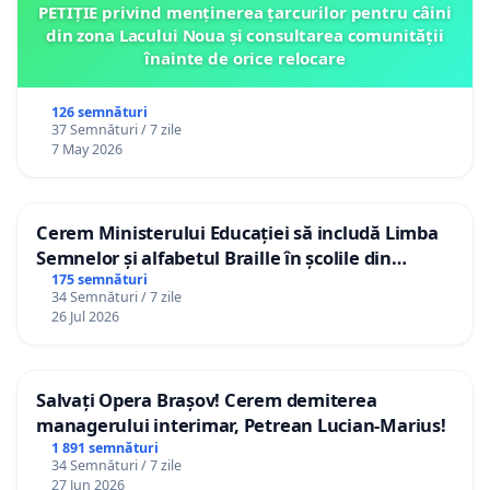
PETIȚIE privind menținerea țarcurilor pentru câini
din zona Lacului Noua și consultarea comunității
înainte de orice relocare
126 semnături
37 Semnături / 7 zile
7 May 2026
Cerem Ministerului Educației să includă Limba
Semnelor și alfabetul Braille în școlile din
Republica Moldova!
175 semnături
34 Semnături / 7 zile
26 Jul 2026
Salvați Opera Brașov! Cerem demiterea
managerului interimar, Petrean Lucian-Marius!
1 891 semnături
34 Semnături / 7 zile
27 Jun 2026