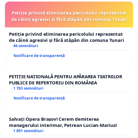
masă, la un grătar foarte frumos și să respectăm
și regulile de siguranță privind răspândirea
Petiție privind eliminarea pericolului reprezentat
de câinii agresivi și fără stăpân din comuna Tunari
COVID 19, pe malurile apei lăsați pescarii să
pescuiască la o distanță mai mică de 10m, ex: 2-
Petiție privind eliminarea pericolului reprezentat
3, sunt suficienti și de bun simt !
de câinii agresivi și fără stăpân din comuna Tunari
46 semnături
În speranța că ne veți înțelege și veți da curs
Notificare de transparență
acestei petiții vă mulțumesc anticipat !
Atașez mai jos textul de lege:
PETIȚIE NAȚIONALĂ PENTRU APĂRAREA TEATRELOR
PUBLICE DE REPERTORIU DIN ROMÂNIA
Amenajările piscicole în care se practică și
1 783 semnături
pescuit recreativ au următoarele obligații:
Notificare de transparență
a) asigurarea unui flux de deplasare al
participanților către și de la locul de desfășurare a
Salvați Opera Brașov! Cerem demiterea
activității de pescuit recreativ astfel încât să fie
managerului interimar, Petrean Lucian-Marius!
1 891 semnături
respectate măsurile de distanțare socială;