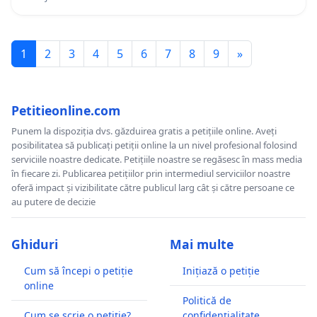
1
2
3
4
5
6
7
8
9
»
Petitieonline.com
Punem la dispoziția dvs. găzduirea gratis a petițiile online. Aveți
posibilitatea să publicați petiții online la un nivel profesional folosind
serviciile noastre dedicate. Petițiile noastre se regăsesc în mass media
în fiecare zi. Publicarea petițiilor prin intermediul serviciilor noastre
oferă impact și vizibilitate către publicul larg cât și către persoane ce
au putere de decizie
Ghiduri
Mai multe
Cum să începi o petiție
Inițiază o petiție
online
Politică de
Cum se scrie o petiție?
confidențialitate