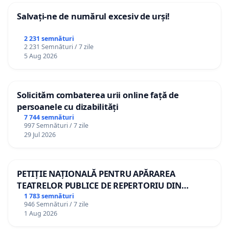
privind desfășurarea activității de pescuit recreativ;
Salvați-ne de numărul excesiv de urși!
b) purtarea măștilor de protecție la contactul cu
2 231 semnături
personalul de inspecție și control;
2 231 Semnături / 7 zile
5 Aug 2026
c) păstrarea distanței minime de 10 metri între
pescarii recreativi;
Solicităm combaterea urii online față de
persoanele cu dizabilități
d) evitarea oricărei forme de socializare cu alți
7 744 semnături
pescari recreativi participanți în aceeași zonă de
997 Semnături / 7 zile
pescuit;
29 Jul 2026
e) respectarea regulamentelor impuse de
administratorii care dețin contractele de exploatare
PETIȚIE NAȚIONALĂ PENTRU APĂRAREA
TEATRELOR PUBLICE DE REPERTORIU DIN
a resursei acvatice vii.
ROMÂNIA
1 783 semnături
946 Semnături / 7 zile
Fiecare asociație de pescuit recreativ în cadrul
1 Aug 2026
căreia se desfășoară activitatea de pescuit