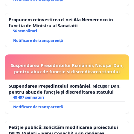
de a deține și folosi un termometru noncontact
destinat triajului participanților la începutul
Propunem reinvestirea d-nei Ala Nemerenco in
activităților;
functia de Ministru al Sanatatii
56 semnături
f) administratorii vor impune interzicerea
Notificare de transparență
consumării băuturilor alcoolice, grătarelor sau
altor activități care nu au ca scop pescuitul
recreativ;
Suspendarea Președintelui României, Nicușor Dan,
pentru abuz de funcție și discreditarea statului
g) fiecare unitate de acvacultură licențiată în cadrul
căreia se desfășoară activitatea de pescuit recreativ
Suspendarea Președintelui României, Nicușor Dan,
va asigura o persoană de contact responsabilă cu
pentru abuz de funcție și discreditarea statului
48 497 semnături
organizarea și coordonarea aplicării
Notificare de transparență
regulamentului propriu;
h) înainte de intrarea în unitatea de acvacultură,
Petiție publică: Solicităm modificarea proiectului
toate persoanele sunt obligate să dea o declarație
DN25 (Galați – Hanu Conachi) prin devierea