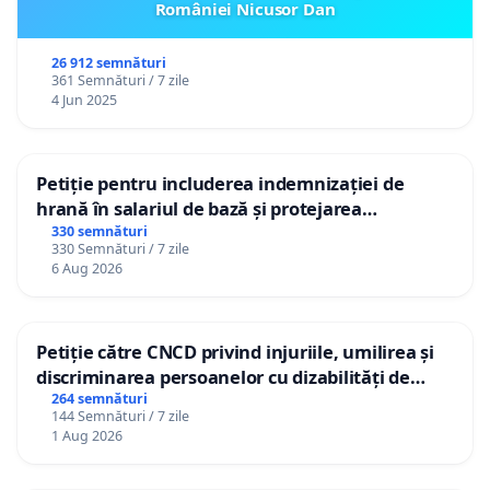
României Nicusor Dan
26 912 semnături
361 Semnături / 7 zile
4 Jun 2025
Petiție pentru includerea indemnizației de
hrană în salariul de bază și protejarea
gradațiilor de vechime pentru asistenții
330 semnături
330 Semnături / 7 zile
personali
6 Aug 2026
Petiție către CNCD privind injuriile, umilirea și
discriminarea persoanelor cu dizabilități de
către utilizatorul TikTok „Gorici”
264 semnături
144 Semnături / 7 zile
1 Aug 2026