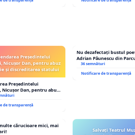
re de transparență
Notificare de transparență
Nu dezafectați bustul poe
endarea Președintelui
Adrian Păunescu din Parc
, Nicușor Dan, pentru abuz
Icoanei! Stop cenzurii cult
36 semnături
ie și discreditarea statului
Notificare de transparență
rea Președintelui
 Nicușor Dan, pentru abuz
e și discreditarea statului
emnături
re de transparență
 multe cărucioare mici, mai
Salvați Teatrul Muz
ri!