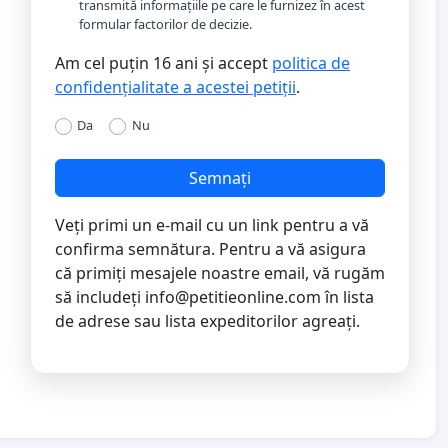
transmită informațiile pe care le furnizez în acest
formular factorilor de decizie.
Am cel puțin 16 ani și accept
politica de
confidențialitate a acestei petiții
.
Da
Nu
Semnați
Veți primi un e-mail cu un link pentru a vă
confirma semnătura. Pentru a vă asigura
că primiți mesajele noastre email, vă rugăm
să includeți
info@petitieonline.com
în lista
de adrese sau lista expeditorilor agreați.