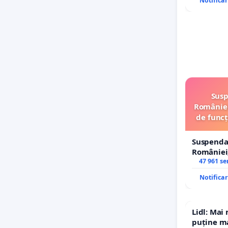
Notifica
Susp
României
de funcț
Suspenda
României,
de funcți
47 961 s
Notifica
Lidl: Mai
puține ma