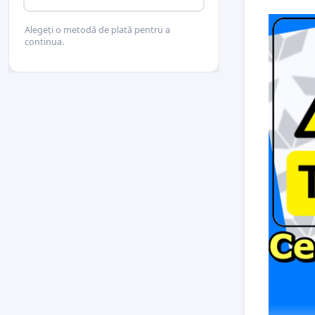
Alegeți o metodă de plată pentru a
continua.