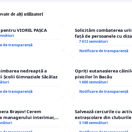
vate de alți utilizatori
e pentru VIOREL PAȘCA
Solicităm combaterea urii
emnături
față de persoanele cu diza
7 612 semnături
re de transparență
Notificare de transparență
chimbarea nedreaptă a
Opriți eutanasierea câinilo
i Școlii Gimnaziale Săcălaz
pisicilor în Bacău
ături
1 600 semnături
re de transparență
Notificare de transparență
pera Brașov! Cerem
Salvează cercurile cu activ
a managerului interimar,
extrașcolare din cluburile 
ucian-Marius!
mnături
copiilor
3 148 semnături