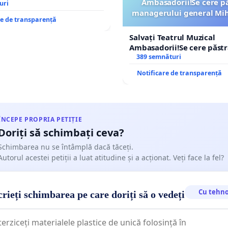
Ambasadorii!Se cere p
uri
managerului general Mih
re de transparență
ROGOJAN
Salvați Teatrul Muzical
Ambasadorii!Se cere păst
managerului general Miha
389 semnături
ROGOJAN
Notificare de transparență
ÎNCEPE PROPRIA PETIȚIE
Doriți să schimbați ceva?
Schimbarea nu se întâmplă dacă tăceți.
Autorul acestei petiții a luat atitudine și a acționat. Veți face la fel?
Cu tehno
rieți schimbarea pe care doriți să o vedeți