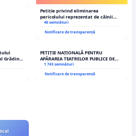
Tunari
Petiție privind eliminarea
pericolului reprezentat de câinii
agresivi și fără stăpân din comuna
46 semnături
Tunari
Notificare de transparență
tului
PETIȚIE NAȚIONALĂ PENTRU
ul Grădina
APĂRAREA TEATRELOR PUBLICE DE
urale!
REPERTORIU DIN ROMÂNIA
1 743 semnături
Notificare de transparență
ical