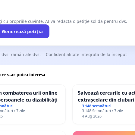
ți cu propriile cuvinte. AI va redacta o petiție solidă pentru dvs.
Generează petiția
 dvs. rămân ale dvs.
Confidențialitate integrată de la început
care v-ar putea interesa
m combaterea urii online
Salvează cercurile cu act
persoanele cu dizabilități
extrașcolare din cluburil
palatele copiilor
mnături
3 148 semnături
nături / 7 zile
3 148 Semnături / 7 zile
26
4 Aug 2026