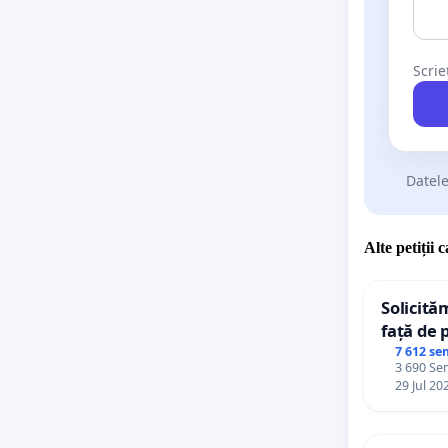
Scrie
Datele
Alte petiții 
Solicită
față de 
7 612 se
3 690 Sem
29 Jul 20