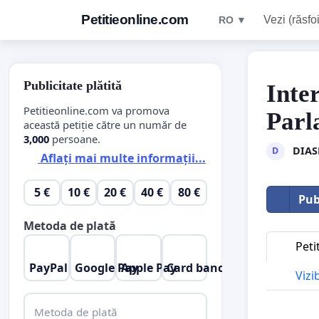
Petitieonline.com
Vezi (răsfoi
RO ▼
Publicitate plătită
Inte
Petitieonline.com va promova
Parl
această petiție către un număr de
3,000
persoane.
DIAS
D
Aflați mai multe informații...
5 €
10 €
20 €
40 €
80 €
Pub
Metoda de plată
Peti
PayPal
Google Pay
Apple Pay
Card bancar
Vizi
Metoda de plată