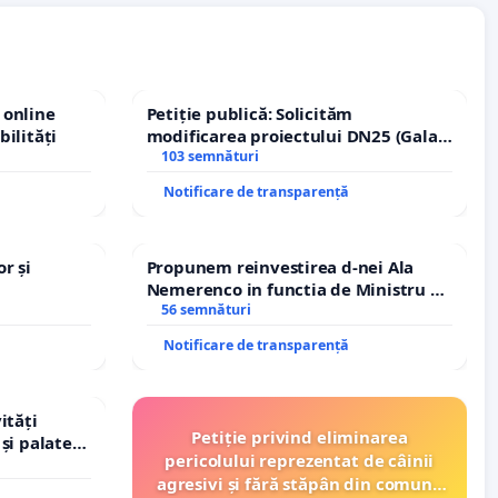
 online
Petiție publică: Solicităm
bilități
modificarea proiectului DN25 (Galați
– Hanu Conachi) prin devierea
103 semnături
traseului în afara localităților!
Notificare de transparență
r și
Propunem reinvestirea d-nei Ala
Nemerenco in functia de Ministru al
Sanatatii
56 semnături
Notificare de transparență
ități
Petiție privind eliminarea
și palatele
pericolului reprezentat de câinii
agresivi și fără stăpân din comuna