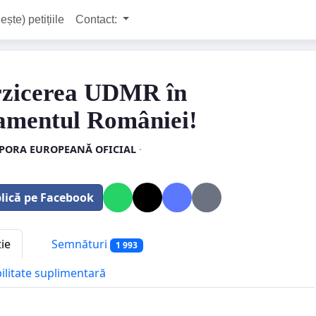
ește) petițiile
Contact:
rzicerea UDMR în
amentul României!
PORA EUROPEANĂ OFICIAL
·
lică pe Facebook
tie
Semnături
1 993
bilitate suplimentară