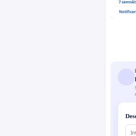
7 semnăt
Notifica
Desc