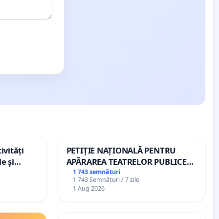
ivități
PETIȚIE NAȚIONALĂ PENTRU
e și
APĂRAREA TEATRELOR PUBLICE
DE REPERTORIU DIN ROMÂNIA
1 743 semnături
1 743 Semnături / 7 zile
1 Aug 2026