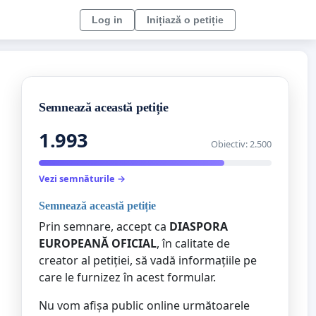
Log in
Inițiază o petiție
Semnează această petiție
1.993
Obiectiv: 2.500
Vezi semnăturile →
Semnează această petiție
Prin semnare, accept ca
DIASPORA
EUROPEANĂ OFICIAL
, în calitate de
creator al petiției, să vadă informațiile pe
care le furnizez în acest formular.
Nu vom afișa public online următoarele