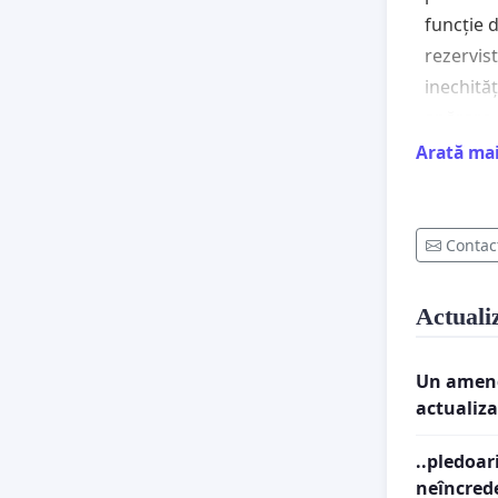
funcție 
rezervist
inechităț
apărare,
pensiilor
Arată ma
în prezen
legislați
Contac
Având în 
amendame
Actuali
României
legislati
Un amenda
referire 
actualiza
coaliția
consider
..pledoar
categori
neîncrede