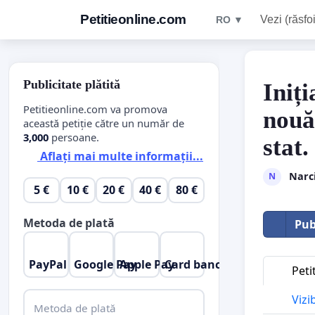
Petitieonline.com
Vezi (răsfoi
RO ▼
Publicitate plătită
Iniți
Petitieonline.com va promova
nouă
această petiție către un număr de
3,000
persoane.
stat.
Aflați mai multe informații...
Narci
N
5 €
10 €
20 €
40 €
80 €
Metoda de plată
Pub
PayPal
Google Pay
Apple Pay
Card bancar
Peti
Vizi
Metoda de plată