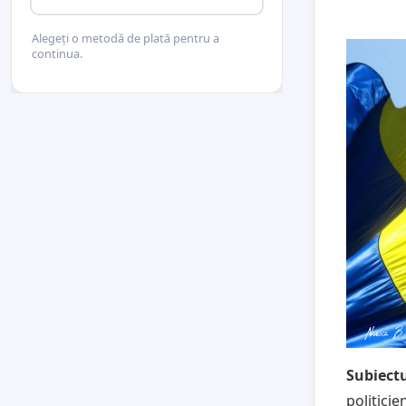
Alegeți o metodă de plată pentru a
continua.
Subiectu
politicie