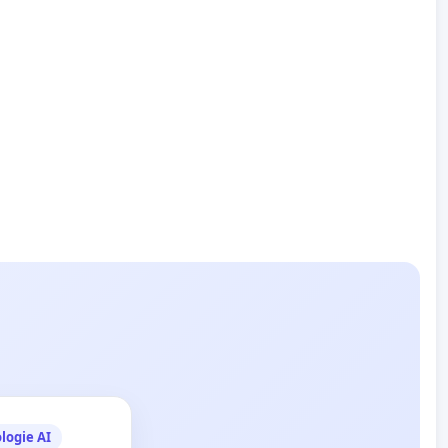
logie AI