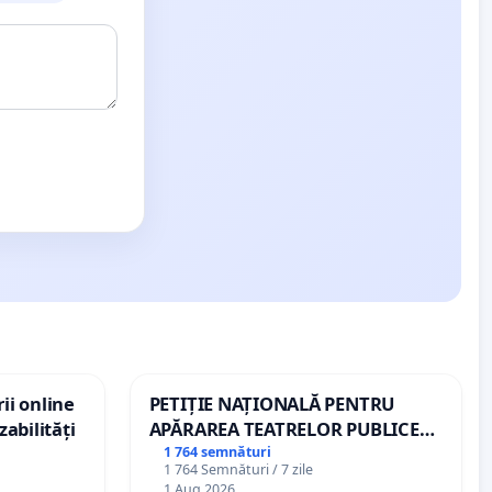
ii online
PETIȚIE NAȚIONALĂ PENTRU
zabilități
APĂRAREA TEATRELOR PUBLICE
DE REPERTORIU DIN ROMÂNIA
1 764 semnături
1 764 Semnături / 7 zile
1 Aug 2026