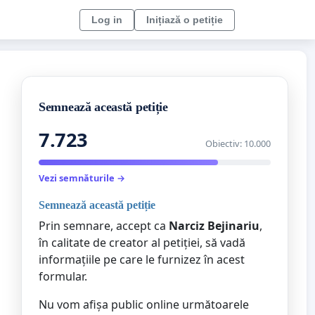
Log in
Inițiază o petiție
Semnează această petiție
7.723
Obiectiv: 10.000
Vezi semnăturile →
Semnează această petiție
Prin semnare, accept ca
Narciz Bejinariu
,
în calitate de creator al petiției, să vadă
informațiile pe care le furnizez în acest
formular.
Nu vom afișa public online următoarele