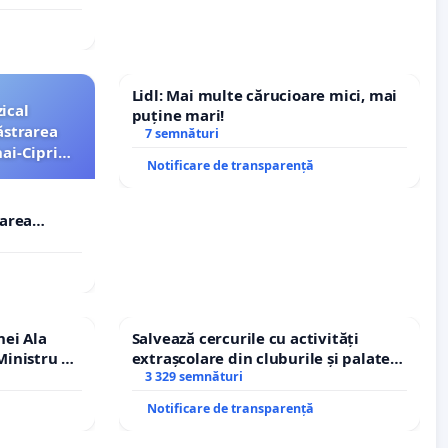
Lidl: Mai multe cărucioare mici, mai
ical
puține mari!
ăstrarea
7 semnături
ai-Ciprian
Notificare de transparență
rarea
i-Ciprian
nei Ala
Salvează cercurile cu activități
inistru al
extrașcolare din cluburile și palatele
copiilor
3 329 semnături
Notificare de transparență