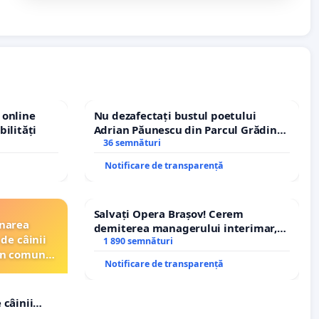
 online
Nu dezafectați bustul poetului
bilități
Adrian Păunescu din Parcul Grădina
Icoanei! Stop cenzurii culturale!
36 semnături
Notificare de transparență
Salvați Opera Brașov! Cerem
inarea
demiterea managerului interimar,
de câinii
Petrean Lucian-Marius!
1 890 semnături
din comuna
Notificare de transparență
 câinii
in comuna