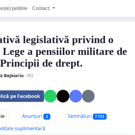
ește) petițiile
Contact:
ativă legislativă privind o
 Lege a pensiilor militare de
 Principii de drept.
z Bejinariu
· RO
lică pe Facebook
tie
Anunțuri
Semnături
2
7 723
bilitate suplimentară