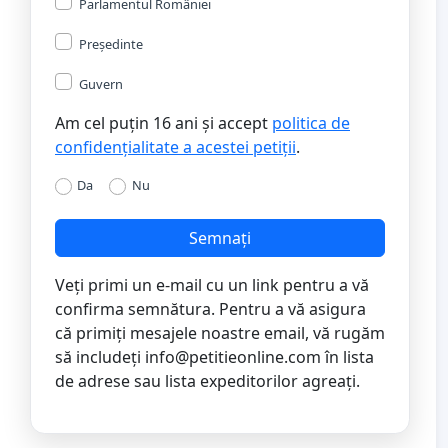
Parlamentul României
Președinte
Guvern
Am cel puțin 16 ani și accept
politica de
confidențialitate a acestei petiții
.
Da
Nu
Semnați
Veți primi un e-mail cu un link pentru a vă
confirma semnătura. Pentru a vă asigura
că primiți mesajele noastre email, vă rugăm
să includeți
info@petitieonline.com
în lista
de adrese sau lista expeditorilor agreați.