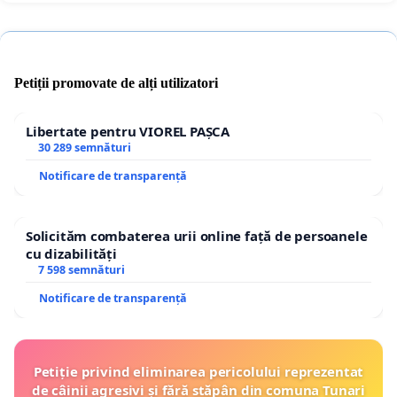
Petiții promovate de alți utilizatori
Libertate pentru VIOREL PAȘCA
30 289 semnături
Notificare de transparență
Solicităm combaterea urii online față de persoanele
cu dizabilități
7 598 semnături
Notificare de transparență
Petiție privind eliminarea pericolului reprezentat
de câinii agresivi și fără stăpân din comuna Tunari