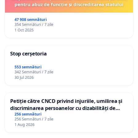
pentru abuz de funcție și discreditarea statului
47 908 semnături
354 Semnături / 7 zile
1 Oct 2025
Stop cerșetoria
553 semnături
342 Semnături / 7 zile
30 Jul 2026
Petiție către CNCD privind injuriile, umilirea și
discriminarea persoanelor cu dizabilități de
către utilizatorul TikTok „Gorici”
256 semnături
256 Semnături / 7 zile
1 Aug 2026