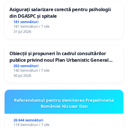
Asigurați salarizare corectă pentru psihologii
din DGASPC și spitale
181 semnături
181 Semnături / 7 zile
31 Jul 2026
Obiecții și propuneri în cadrul consultărilor
publice privind noul Plan Urbanistic General
(PUG) Ialoveni
202 semnături
140 Semnături / 7 zile
30 Jul 2026
Referendumul pentru demiterea Preşedintelui
României Nicusor Dan
26 644 semnături
118 Semnături / 7 zile