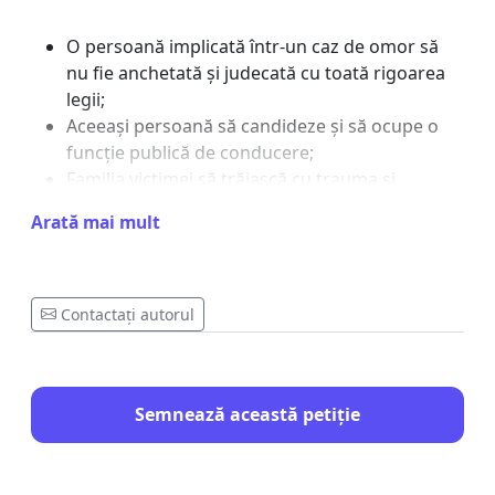
O persoană implicată într-un caz de omor să
nu fie anchetată și judecată cu toată rigoarea
legii;
Aceeași persoană să candideze și să ocupe o
funcție publică de conducere;
Familia victimei să trăiască cu trauma și
nedreptatea, fără niciun semn de justiție, de
Arată mai mult
peste 18 luni.
Contactați autorul
În acest sens, cerem:
Semnează această petiție
Cerem demiterea imediată din funcție a
primarului ales, până la clarificarea legală
completă a cazului.