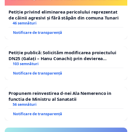
Petiție privind eliminarea pericolului reprezentat
de câinii agresivi și fără stăpân din comuna Tunari
46 semnături
Notificare de transparență
Petiție publică: Solicităm modificarea proiectului
DN25 (Galați – Hanu Conachi) prin devierea
traseului în afara localităților!
103 semnături
Notificare de transparență
Propunem reinvestirea d-nei Ala Nemerenco in
functia de Ministru al Sanatatii
56 semnături
Notificare de transparență