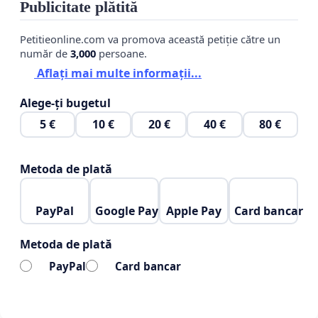
Publicitate plătită
Petitieonline.com va promova această petiție către un
Cerem dreptate. Cerem demnitate. Cerem acțiune.
număr de
3,000
persoane.
Acum.
Aflați mai multe informații...
Alege-ți bugetul
5 €
10 €
20 €
40 €
80 €
Metoda de plată
PayPal
Google Pay
Apple Pay
Card bancar
Metoda de plată
PayPal
Card bancar