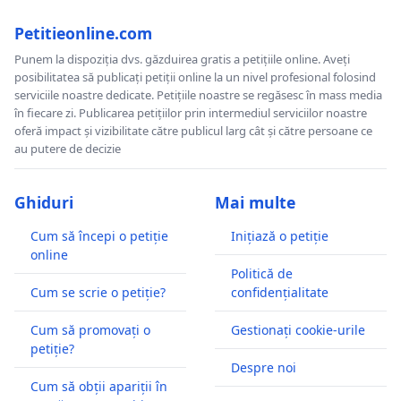
Petitieonline.com
Punem la dispoziția dvs. găzduirea gratis a petițiile online. Aveți
posibilitatea să publicați petiții online la un nivel profesional folosind
serviciile noastre dedicate. Petițiile noastre se regăsesc în mass media
în fiecare zi. Publicarea petițiilor prin intermediul serviciilor noastre
oferă impact și vizibilitate către publicul larg cât și către persoane ce
au putere de decizie
Ghiduri
Mai multe
Cum să începi o petiție
Inițiază o petiție
online
Politică de
Cum se scrie o petiție?
confidențialitate
Cum să promovați o
Gestionați cookie-urile
petiție?
Despre noi
Cum să obții apariții în