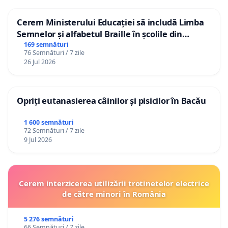
Cerem Ministerului Educației să includă Limba
Semnelor și alfabetul Braille în școlile din
Republica Moldova!
169 semnături
76 Semnături / 7 zile
26 Jul 2026
Opriți eutanasierea câinilor și pisicilor în Bacău
1 600 semnături
72 Semnături / 7 zile
9 Jul 2026
Cerem interzicerea utilizării trotinetelor electrice
de către minori în România
5 276 semnături
66 Semnături / 7 zile