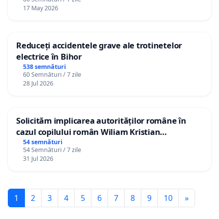
17 May 2026
Reduceți accidentele grave ale trotinetelor
electrice în Bihor
538 semnături
60 Semnături / 7 zile
28 Jul 2026
Solicităm implicarea autorităților române în
cazul copilului român Wiliam Kristian
Gheorghe, aflat în plasament în Danemarca de
54 semnături
54 Semnături / 7 zile
12 ani
31 Jul 2026
1
2
3
4
5
6
7
8
9
10
»