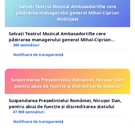
Salvați Teatrul Muzical Ambasadorii!Se cere
păstrarea managerului general Mihai-Ciprian
ROGOJAN
Salvați Teatrul Muzical Ambasadorii!Se cere
păstrarea managerului general Mihai-Ciprian
ROGOJAN
389 semnături
Notificare de transparență
Suspendarea Președintelui României, Nicușor Dan,
pentru abuz de funcție și discreditarea statului
Suspendarea Președintelui României, Nicușor Dan,
pentru abuz de funcție și discreditarea statului
47 908 semnături
Notificare de transparență