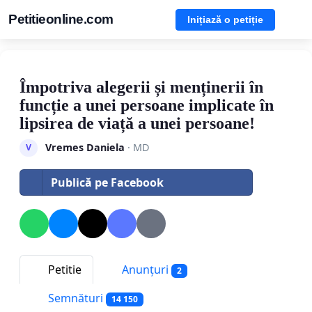
Petitieonline.com
Inițiază o petiție
Împotriva alegerii și menținerii în
funcție a unei persoane implicate în
lipsirea de viață a unei persoane!
Vremes Daniela
· MD
V
Publică pe Facebook
Petitie
Anunțuri
2
Semnături
14 150