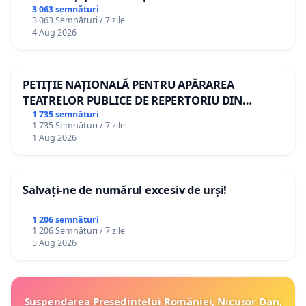
3 063 semnături
3 063 Semnături / 7 zile
4 Aug 2026
PETIȚIE NAȚIONALĂ PENTRU APĂRAREA
TEATRELOR PUBLICE DE REPERTORIU DIN
ROMÂNIA
1 735 semnături
1 735 Semnături / 7 zile
1 Aug 2026
Salvați-ne de numărul excesiv de urși!
1 206 semnături
1 206 Semnături / 7 zile
5 Aug 2026
Suspendarea Președintelui României, Nicușor Dan,