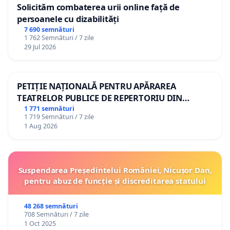
Solicităm combaterea urii online față de
persoanele cu dizabilități
7 690 semnături
1 762 Semnături / 7 zile
29 Jul 2026
PETIȚIE NAȚIONALĂ PENTRU APĂRAREA
TEATRELOR PUBLICE DE REPERTORIU DIN
ROMÂNIA
1 771 semnături
1 719 Semnături / 7 zile
1 Aug 2026
Suspendarea Președintelui României, Nicușor Dan,
pentru abuz de funcție și discreditarea statului
48 268 semnături
708 Semnături / 7 zile
1 Oct 2025