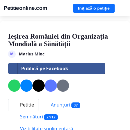
Petitieonline.com
Inițiază o petiție
Ieșirea României din Organizația
Mondială a Sănătății
Marius Mioc
·
M
Publică pe Facebook
Petitie
Anunțuri
37
Semnături
2 912
Vizibilitate suplimentară