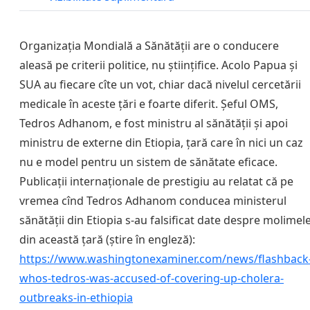
Organizația Mondială a Sănătății are o conducere
aleasă pe criterii politice, nu științifice. Acolo Papua și
SUA au fiecare cîte un vot, chiar dacă nivelul cercetării
medicale în aceste țări e foarte diferit. Șeful OMS,
Tedros Adhanom, e fost ministru al sănătății și apoi
ministru de externe din Etiopia, țară care în nici un caz
nu e model pentru un sistem de sănătate eficace.
Publicații internaționale de prestigiu au relatat că pe
vremea cînd Tedros Adhanom conducea ministerul
sănătății din Etiopia s-au falsificat date despre molimel
din această țară (știre în engleză):
https://www.washingtonexaminer.com/news/flashback
whos-tedros-was-accused-of-covering-up-cholera-
outbreaks-in-ethiopia