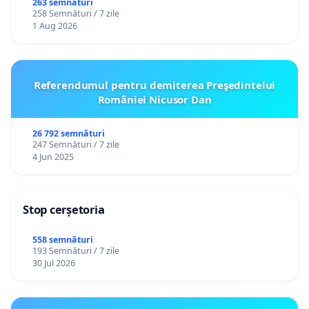
către utilizatorul TikTok „Gorici”
263 semnături
258 Semnături / 7 zile
1 Aug 2026
Referendumul pentru demiterea Preşedintelui
României Nicusor Dan
26 792 semnături
247 Semnături / 7 zile
4 Jun 2025
Stop cerșetoria
558 semnături
193 Semnături / 7 zile
30 Jul 2026