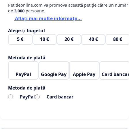
la această instituție pentru lucruri cu adevărat necesar
Petitieonline.com va promova această petiție către un număr
sistemului de sănătate românesc.
de
3,000
persoane.
Aflați mai multe informații...
Vedeți și petiția: „Opriți isteria covid-19! Anulați starea
Alege-ți bugetul
de urgență!”
https://www.petitieonline.com/oprii_isteria_covid-
5 €
10 €
20 €
40 €
80 €
19_anulai_de_indat_starea_de_urgen
Metoda de plată
PayPal
Google Pay
Apple Pay
Card banca
Metoda de plată
PayPal
Card bancar