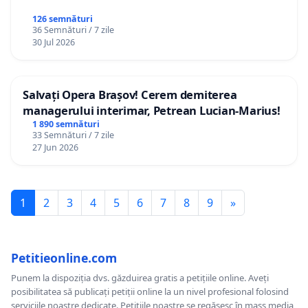
126 semnături
36 Semnături / 7 zile
30 Jul 2026
Salvați Opera Brașov! Cerem demiterea
managerului interimar, Petrean Lucian-Marius!
1 890 semnături
33 Semnături / 7 zile
27 Jun 2026
1
2
3
4
5
6
7
8
9
»
Petitieonline.com
Punem la dispoziția dvs. găzduirea gratis a petițiile online. Aveți
posibilitatea să publicați petiții online la un nivel profesional folosind
serviciile noastre dedicate. Petițiile noastre se regăsesc în mass media