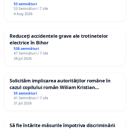
53 semnături
53 Semnături / 7 zile
4 Aug 2026
Reduceți accidentele grave ale trotinetelor
electrice în Bihor
538 semnături
47 Semnături / 7 zile
28 Jul 2026
Solicităm implicarea autorităților române în
cazul copilului român Wiliam Kristian
Gheorghe, aflat în plasament în Danemarca de
55 semnături
41 Semnături / 7 zile
12 ani
31 Jul 2026
Să fie întărite măsurile împotriva discriminării