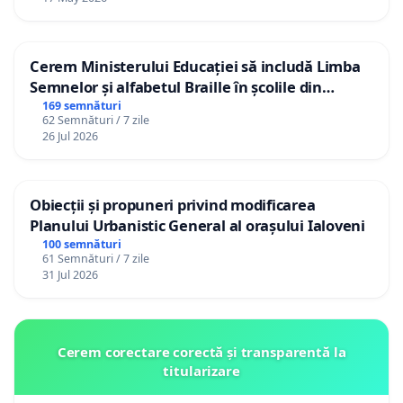
Cerem Ministerului Educației să includă Limba
Semnelor și alfabetul Braille în școlile din
Republica Moldova!
169 semnături
62 Semnături / 7 zile
26 Jul 2026
Obiecții și propuneri privind modificarea
Planului Urbanistic General al orașului Ialoveni
100 semnături
61 Semnături / 7 zile
31 Jul 2026
Cerem corectare corectă și transparentă la
titularizare