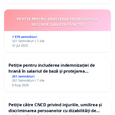
PETIȚIE PENTRU DEMITEREA PREȘEDINTELUI
NICUȘOR DAN DIN FUNCȚIE
1 978 semnături
321 Semnături / 7 zile
31 Jul 2025
Petiție pentru includerea indemnizației de
hrană în salariul de bază și protejarea
gradațiilor de vechime pentru asistenții
261 semnături
261 Semnături / 7 zile
personali
6 Aug 2026
Petiție către CNCD privind injuriile, umilirea și
discriminarea persoanelor cu dizabilități de