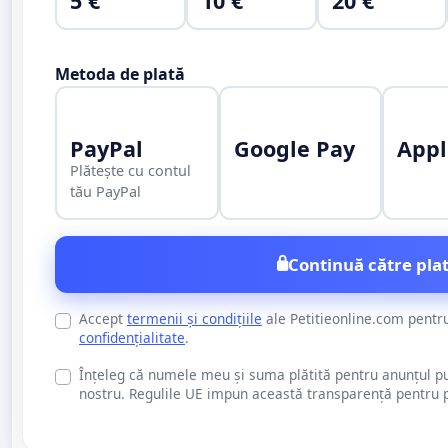
5 €
10 €
20 €
Metoda de plată
PayPal
Google Pay
Appl
Plătește cu contul
tău PayPal
Continuă către plat
Accept
termenii și condițiile
ale Petitieonline.com pentr
confidențialitate
.
Înțeleg că numele meu și suma plătită pentru anunțul publi
nostru. Regulile UE impun această transparență pentru pu