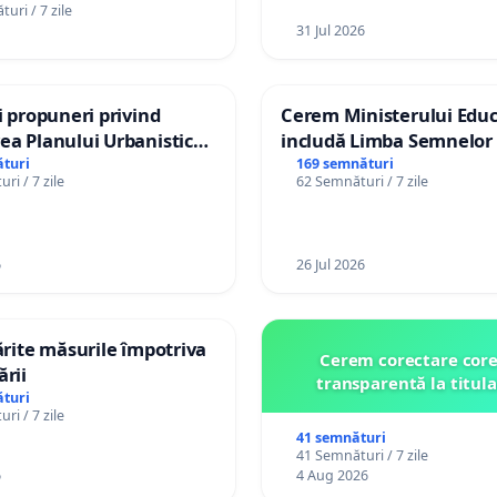
uri / 7 zile
31 Jul 2026
și propuneri privind
Cerem Ministerului Educ
ea Planului Urbanistic
includă Limba Semnelor 
l orașului Ialoveni
alfabetul Braille în școlil
turi
169 semnături
ri / 7 zile
62 Semnături / 7 zile
Republica Moldova!
6
26 Jul 2026
tărite măsurile împotriva
Cerem corectare core
ării
transparentă la titula
turi
ri / 7 zile
41 semnături
41 Semnături / 7 zile
6
4 Aug 2026