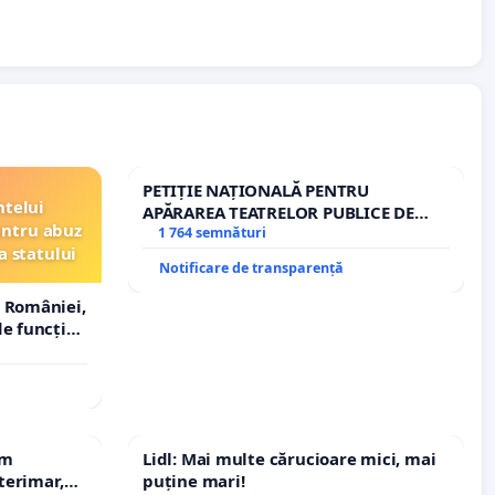
PETIȚIE NAȚIONALĂ PENTRU
ntelui
APĂRAREA TEATRELOR PUBLICE DE
entru abuz
REPERTORIU DIN ROMÂNIA
1 764 semnături
a statului
Notificare de transparență
 României,
e funcție
em
Lidl: Mai multe cărucioare mici, mai
terimar,
puține mari!