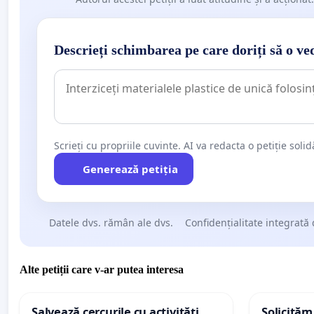
Descrieți schimbarea pe care doriți să o ve
Scrieți cu propriile cuvinte. AI va redacta o petiție soli
Generează petiția
Datele dvs. rămân ale dvs.
Confidențialitate integrată 
Alte petiții care v-ar putea interesa
Salvează cercurile cu activități
Solicităm