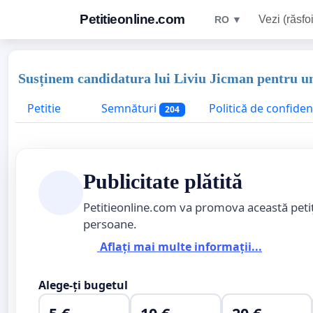
Petitieonline.com
Vezi (răsfoi
RO ▼
Susținem candidatura lui Liviu Jicman pentru un
Petitie
Semnături
Politică de confidenț
204
Publicitate plătită
Petitieonline.com va promova această peti
persoane.
Aflați mai multe informații...
Alege-ți bugetul