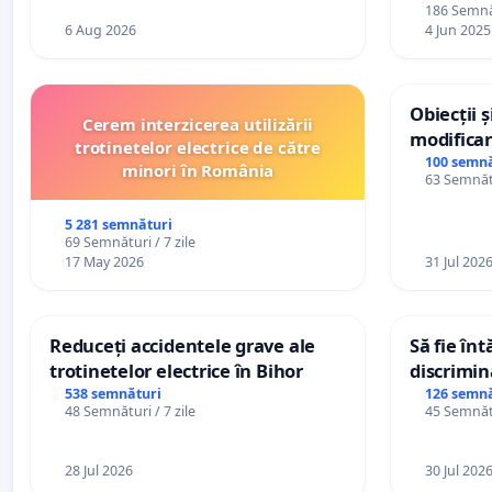
personali
186 Semnăt
6 Aug 2026
4 Jun 2025
Obiecții 
Cerem interzicerea utilizării
modificar
trotinetelor electrice de către
General a
100 semnă
minori în România
63 Semnătu
5 281 semnături
69 Semnături / 7 zile
17 May 2026
31 Jul 202
Reduceți accidentele grave ale
Să fie în
trotinetelor electrice în Bihor
discrimin
538 semnături
126 semnă
48 Semnături / 7 zile
45 Semnătu
28 Jul 2026
30 Jul 202