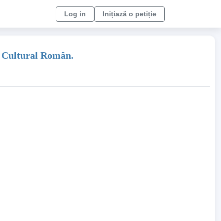
Log in
Inițiază o petiție
i Cultural Român.