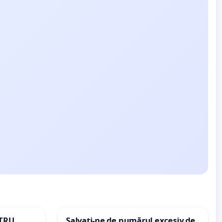
NTRU
Salvați-ne de numărul excesiv de