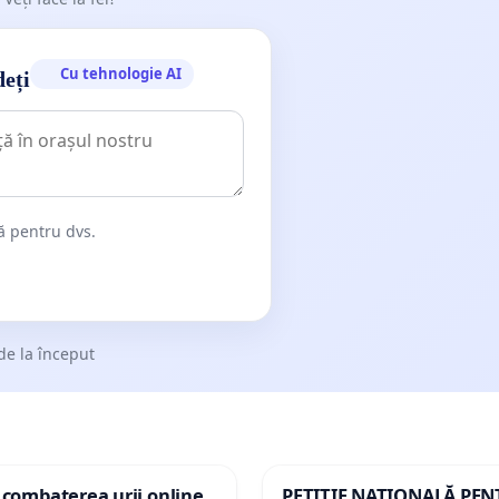
Cu tehnologie AI
deți
dă pentru dvs.
de la început
 combaterea urii online
PETIȚIE NAȚIONALĂ PE