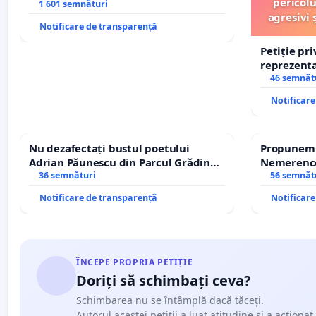
pericolu
1 601 semnături
agresivi 
Notificare de transparență
Petiție pr
reprezentat
stăpân di
46 semnăt
Notificar
Nu dezafectați bustul poetului
Propunem r
Adrian Păunescu din Parcul Grădina
Nemerenco 
Icoanei! Stop cenzurii culturale!
36 semnături
Sanatatii
56 semnăt
Notificare de transparență
Notificar
ÎNCEPE PROPRIA PETIȚIE
Doriți să schimbați ceva?
Schimbarea nu se întâmplă dacă tăceți.
Autorul acestei petiții a luat atitudine și a acționat.