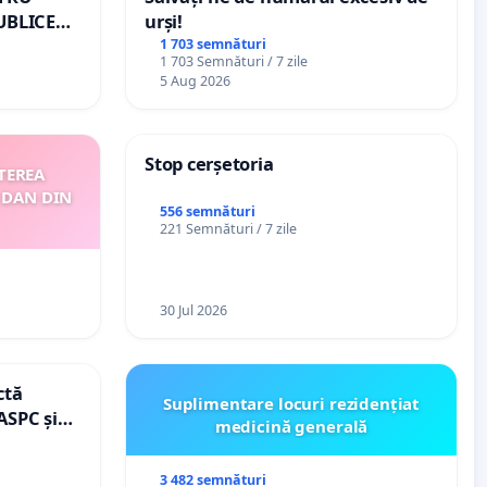
UBLICE
urși!
MÂNIA
1 703 semnături
1 703 Semnături / 7 zile
5 Aug 2026
Stop cerșetoria
TEREA
 DAN DIN
556 semnături
221 Semnături / 7 zile
30 Jul 2026
ctă
Suplimentare locuri rezidențiat
ASPC și
medicină generală
3 482 semnături