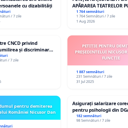
ersoanele cu dizabilități
APĂRAREA TEATRELOR P
DE REPERTORIU DIN RO
nături
1 764 semnături
ături / 7 zile
1 764 Semnături / 7 zile
6
1 Aug 2026
ătre CNCD privind
PETIȚIE PENTRU DEMI
 umilirea și discriminarea
PREȘEDINTELUI NICUȘOR
or cu dizabilități de
turi
FUNCȚIE
uri / 7 zile
izatorul TikTok „Gorici”
1 887 semnături
231 Semnături / 7 zile
6
31 Jul 2025
Asigurați salarizare core
dumul pentru demiterea
pentru psihologii din DG
elui României Nicusor Dan
spitale
182 semnături
98 Semnături / 7 zile
mnături