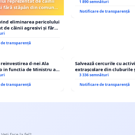
lui reprezentat de câinii
Petrean Lucian-Marius!
1 890 semnături
și fără stăpân din comuna
Notificare de transparență
Tunari
ivind eliminarea pericolului
 de câinii agresivi și fără
n comuna Tunari
uri
e de transparență
einvestirea d-nei Ala
Salvează cercurile cu activi
in functia de Ministru al
extrașcolare din cluburile 
uri
copiilor
3 336 semnături
e de transparență
Notificare de transparență
 Veți face la fel?