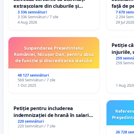
extrașcolare din cluburile și
față de p
palatele copiilor
3 336 semnături
7 670 sem
3 336 Semnături / 7 zile
2 204 Semn
4 Aug 2026
29 Jul 202
Petiție c
Suspendarea Președintelui
injuriile,
României, Nicușor Dan, pentru abuz
persoanel
259 semnă
de funcție și discreditarea statului
259 Semnăt
către util
48 127 semnături
569 Semnături / 7 zile
1 Oct 2025
1 Aug 202
Petiție pentru includerea
Referen
indemnizației de hrană în salariul
Preşedint
de bază și protejarea gradațiilor
220 semnături
220 Semnături / 7 zile
de vechime pentru asistenții
26 728 se