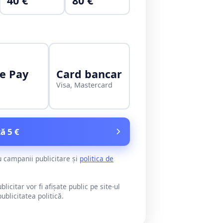
40 €
80 €
e Pay
Card bancar
Visa, Mastercard
ă 5 €
u campanii publicitare și
politica de
citar vor fi afișate public pe site-ul
blicitatea politică.