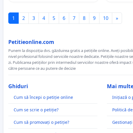
1
2
3
4
5
6
7
8
9
10
»
Petitieonline.com
Punem la dispoziția dvs. găzduirea gratis a petițiile online. Aveți posibili
nivel profesional folosind serviciile noastre dedicate. Petițiile noastre 
zi. Publicarea petițiilor prin intermediul serviciilor noastre oferă impact și
către persoane ce au putere de decizie
Ghiduri
Mai mult
Cum să începi o petiție online
Inițiază o 
Cum se scrie o petiție?
Politică de
Cum să promovați o petiție?
Gestionați