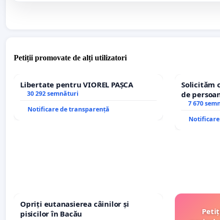
Petiții promovate de alți utilizatori
Libertate pentru VIOREL PAȘCA
Solicităm 
30 292 semnături
de persoan
7 670 sem
Notificare de transparență
Notificar
Opriți eutanasierea câinilor și
Peti
pisicilor în Bacău