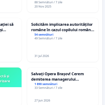
88 Semnături / 7 zile
20 Nov 2025
ației să
Solicităm implicarea autorităților
și
române în cazul copilului român
e din
Wiliam Kristian Gheorghe, aflat în
54 semnături
49 Semnături / 7 zile
plasament în Danemarca de 12
ani
31 Jul 2026
Salvați Opera Brașov! Cerem
ctă și
demiterea managerului
rizare
interimar, Petrean Lucian-Marius!
1 890 semnături
33 Semnături / 7 zile
27 Jun 2026