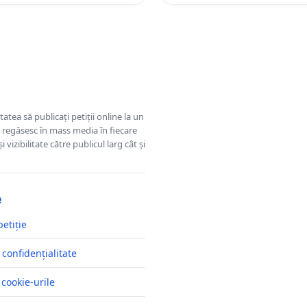
tatea să publicați petiții online la un
se regăsesc în mass media în fiecare
 vizibilitate către publicul larg cât și
e
petiție
 confidențialitate
 cookie-urile