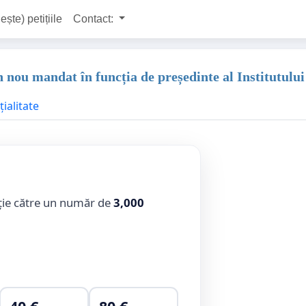
ește) petițiile
Contact:
 nou mandat în funcția de președinte al Institutulu
ialitate
ție către un număr de
3,000