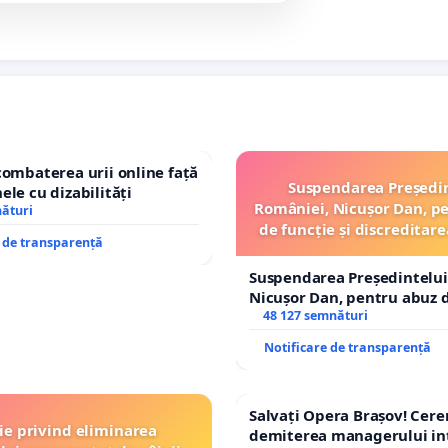
combaterea urii online față
Suspendarea Președi
ele cu dizabilități
României, Nicușor Dan, p
nături
de funcție și discreditare
e de transparență
Suspendarea Președintelui
Nicușor Dan, pentru abuz d
și discreditarea statului
48 127 semnături
Notificare de transparență
Salvați Opera Brașov! Cer
ție privind eliminarea
demiterea managerului in