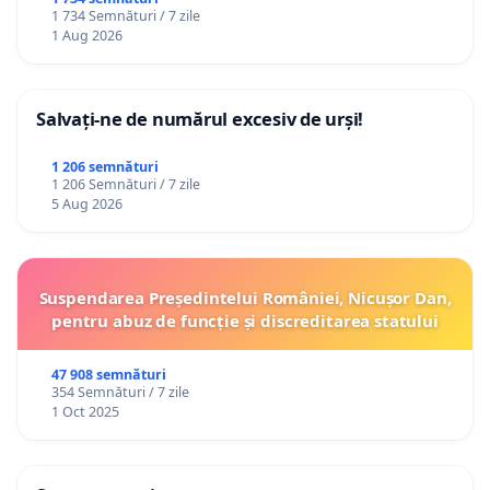
ROMÂNIA
1 734 Semnături / 7 zile
1 Aug 2026
Salvați-ne de numărul excesiv de urși!
1 206 semnături
1 206 Semnături / 7 zile
5 Aug 2026
Suspendarea Președintelui României, Nicușor Dan,
pentru abuz de funcție și discreditarea statului
47 908 semnături
354 Semnături / 7 zile
1 Oct 2025