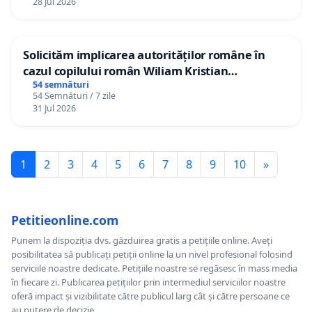
28 Jul 2026
Solicităm implicarea autorităților române în
cazul copilului român Wiliam Kristian
Gheorghe, aflat în plasament în Danemarca de
54 semnături
54 Semnături / 7 zile
12 ani
31 Jul 2026
1
2
3
4
5
6
7
8
9
10
»
Petitieonline.com
Punem la dispoziția dvs. găzduirea gratis a petițiile online. Aveți
posibilitatea să publicați petiții online la un nivel profesional folosind
serviciile noastre dedicate. Petițiile noastre se regăsesc în mass media
în fiecare zi. Publicarea petițiilor prin intermediul serviciilor noastre
oferă impact și vizibilitate către publicul larg cât și către persoane ce
au putere de decizie