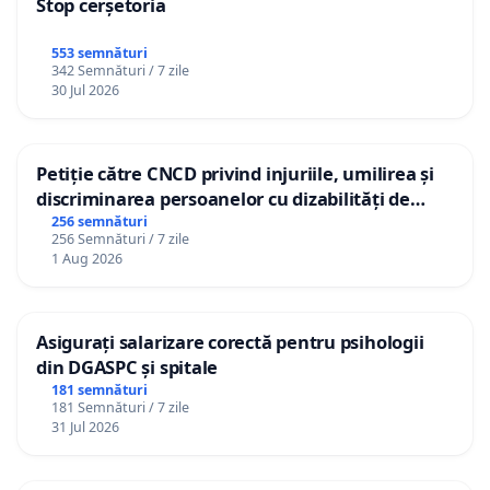
Stop cerșetoria
553 semnături
342 Semnături / 7 zile
30 Jul 2026
Petiție către CNCD privind injuriile, umilirea și
discriminarea persoanelor cu dizabilități de
către utilizatorul TikTok „Gorici”
256 semnături
256 Semnături / 7 zile
1 Aug 2026
Asigurați salarizare corectă pentru psihologii
din DGASPC și spitale
181 semnături
181 Semnături / 7 zile
31 Jul 2026