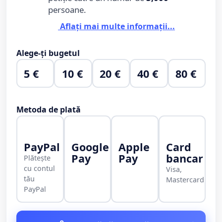
persoane.
Aflați mai multe informații...
Alege-ți bugetul
5 €
10 €
20 €
40 €
80 €
Metoda de plată
PayPal
Google
Apple
Card
Pay
Pay
bancar
Plătește
cu contul
Visa,
tău
Mastercard
PayPal