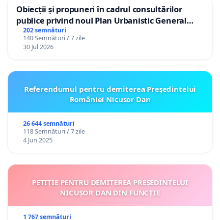
Obiecții și propuneri în cadrul consultărilor
publice privind noul Plan Urbanistic General
(PUG) Ialoveni
202 semnături
140 Semnături / 7 zile
30 Jul 2026
Referendumul pentru demiterea Preşedintelui
României Nicusor Dan
26 644 semnături
118 Semnături / 7 zile
4 Jun 2025
PETIȚIE PENTRU DEMITEREA PREȘEDINTELUI
NICUȘOR DAN DIN FUNCȚIE
1 767 semnături