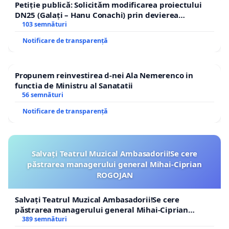
Petiție publică: Solicităm modificarea proiectului
DN25 (Galați – Hanu Conachi) prin devierea
traseului în afara localităților!
103 semnături
Notificare de transparență
Propunem reinvestirea d-nei Ala Nemerenco in
functia de Ministru al Sanatatii
56 semnături
Notificare de transparență
Salvați Teatrul Muzical Ambasadorii!Se cere
păstrarea managerului general Mihai-Ciprian
ROGOJAN
Salvați Teatrul Muzical Ambasadorii!Se cere
păstrarea managerului general Mihai-Ciprian
ROGOJAN
389 semnături