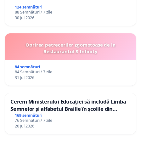
124 semnături
88 Semnături / 7 zile
30 Jul 2026
Oprirea petrecerilor zgomotoase de la
Restaurantul 8 Infinity
84 semnături
84 Semnături / 7 zile
31 Jul 2026
Cerem Ministerului Educației să includă Limba
Semnelor și alfabetul Braille în școlile din
Republica Moldova!
169 semnături
76 Semnături / 7 zile
26 Jul 2026