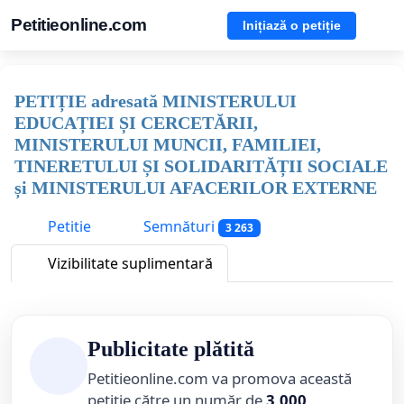
Petitieonline.com
Inițiază o petiție
PETIȚIE adresată MINISTERULUI
EDUCAȚIEI ȘI CERCETĂRII,
MINISTERULUI MUNCII, FAMILIEI,
TINERETULUI ȘI SOLIDARITĂȚII SOCIALE
și MINISTERULUI AFACERILOR EXTERNE
Petitie
Semnături
3 263
Vizibilitate suplimentară
Publicitate plătită
Petitieonline.com va promova această
petiție către un număr de
3,000