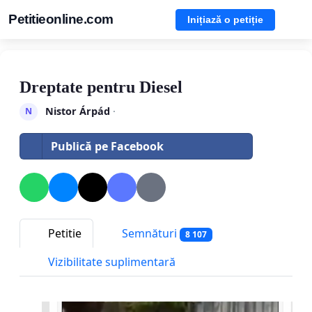
Petitieonline.com
Inițiază o petiție
Dreptate pentru Diesel
Nistor Árpád
·
N
Publică pe Facebook
Petitie
Semnături
8 107
Vizibilitate suplimentară