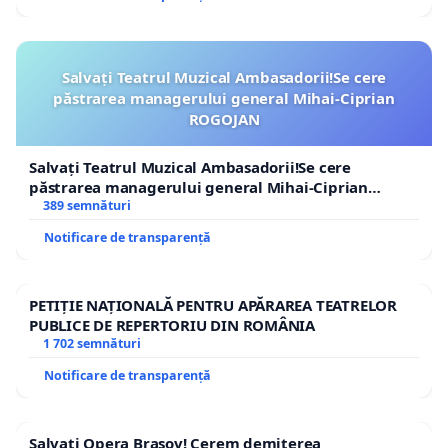
Salvați Teatrul Muzical Ambasadorii!Se cere
păstrarea managerului general Mihai-Ciprian
ROGOJAN
Salvați Teatrul Muzical Ambasadorii!Se cere
păstrarea managerului general Mihai-Ciprian
ROGOJAN
389 semnături
Notificare de transparență
PETIȚIE NAȚIONALĂ PENTRU APĂRAREA TEATRELOR
PUBLICE DE REPERTORIU DIN ROMÂNIA
1 702 semnături
Notificare de transparență
Salvați Opera Brașov! Cerem demiterea