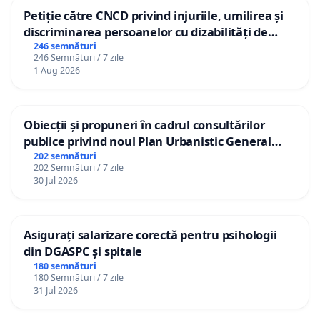
Petiție către CNCD privind injuriile, umilirea și
discriminarea persoanelor cu dizabilități de
către utilizatorul TikTok „Gorici”
246 semnături
246 Semnături / 7 zile
1 Aug 2026
Obiecții și propuneri în cadrul consultărilor
publice privind noul Plan Urbanistic General
(PUG) Ialoveni
202 semnături
202 Semnături / 7 zile
30 Jul 2026
Asigurați salarizare corectă pentru psihologii
din DGASPC și spitale
180 semnături
180 Semnături / 7 zile
31 Jul 2026