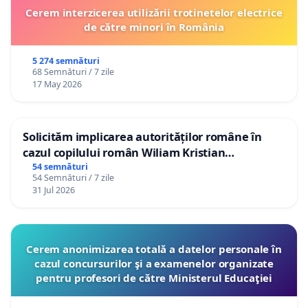
Cerem interzicerea utilizării trotinetelor electrice
de către minori în România
5 274 semnături
68 Semnături / 7 zile
17 May 2026
Solicităm implicarea autorităților române în
cazul copilului român Wiliam Kristian
Gheorghe, aflat în plasament în Danemarca de
54 semnături
54 Semnături / 7 zile
12 ani
31 Jul 2026
Cerem anonimizarea totală a datelor personale în
cazul concursurilor şi a examenelor organizate
pentru profesori de către Ministerul Educaţiei