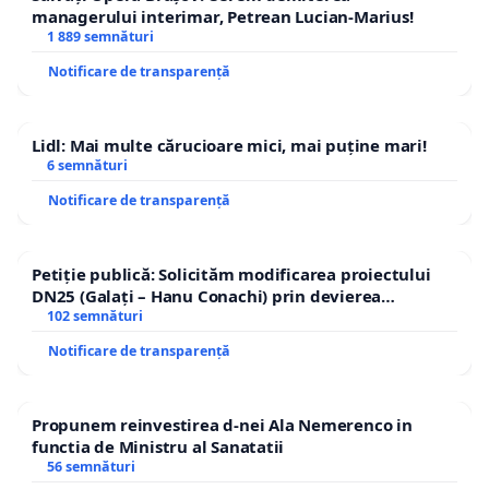
managerului interimar, Petrean Lucian-Marius!
1 889 semnături
Notificare de transparență
Lidl: Mai multe cărucioare mici, mai puține mari!
6 semnături
Notificare de transparență
Petiție publică: Solicităm modificarea proiectului
DN25 (Galați – Hanu Conachi) prin devierea
traseului în afara localităților!
102 semnături
Notificare de transparență
Propunem reinvestirea d-nei Ala Nemerenco in
functia de Ministru al Sanatatii
56 semnături