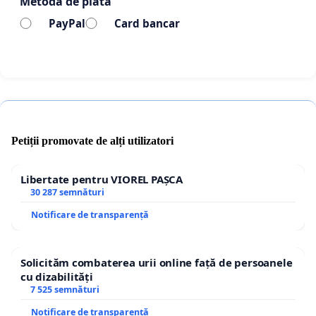
Metoda de plată
PayPal
Card bancar
Petiții promovate de alți utilizatori
Libertate pentru VIOREL PAȘCA
30 287 semnături
Notificare de transparență
Solicităm combaterea urii online față de persoanele
cu dizabilități
7 525 semnături
Notificare de transparență