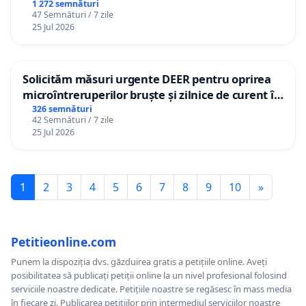
1 272 semnături
47 Semnături / 7 zile
25 Jul 2026
Solicităm măsuri urgente DEER pentru oprirea
microîntreruperilor bruște și zilnice de curent în
Sâncraiu de Mureș și Nazna
326 semnături
42 Semnături / 7 zile
25 Jul 2026
1
2
3
4
5
6
7
8
9
10
»
Petitieonline.com
Punem la dispoziția dvs. găzduirea gratis a petițiile online. Aveți
posibilitatea să publicați petiții online la un nivel profesional folosind
serviciile noastre dedicate. Petițiile noastre se regăsesc în mass media
în fiecare zi. Publicarea petițiilor prin intermediul serviciilor noastre