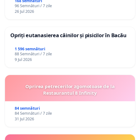
Republica Moldova!
168 semnături
96 Semnături / 7 zile
26 Jul 2026
Opriți eutanasierea câinilor și pisicilor în Bacău
1 596 semnături
88 Semnături / 7 zile
9 Jul 2026
Oprirea petrecerilor zgomotoase de la
Restaurantul 8 Infinity
84 semnături
84 Semnături / 7 zile
31 Jul 2026