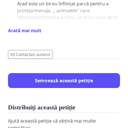
Arad este un birou înființat parcă pentru a
proteja/menaja ,, animalele" care
înfometează/omoară câini, un birou care de la
înființarea lui instrumentează în așa fel
Arată mai mult
dosarele, încât nu are niciun caz rezolvat cu
condamnare a persoanelor care înfăptuiesc
aceste fapte abominabile.
De la renumita Decuseară Gabriela, o
Contactați autorul
adevărată Legendă Locală, despre care se
spune că este mult deasupra legii, infometand
sute de câini (inclusiv pe un teren deținut de
către un lucrător al M.A.I.) până la cazul
Semnează această petiție
bichonului legat de bolovan și aruncat în râul
Mureș, toate cazurile se rezolvă cu ...amenzi și
atât.
Iar acum avem Cazul Diesel, un cățel omorât în
Distribuiți această petiție
bătaie, un cățel pe care făptuitorul a urinat in
timp ce câinele își dădea ultima suflare, totuși
Ajută această petiție să obțină mai multe
făptuitorul este cercetat în stare de libertate.
semnături.