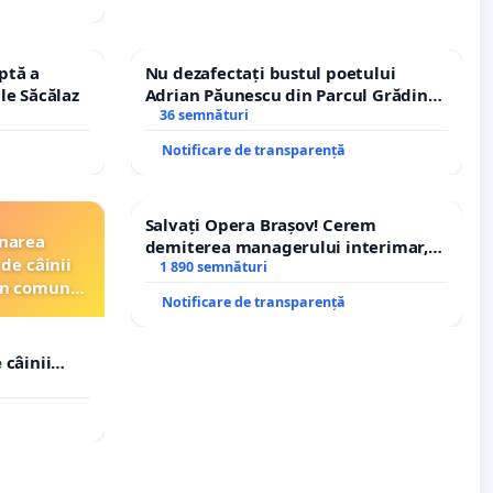
ptă a
Nu dezafectați bustul poetului
le Săcălaz
Adrian Păunescu din Parcul Grădina
Icoanei! Stop cenzurii culturale!
36 semnături
Notificare de transparență
Salvați Opera Brașov! Cerem
inarea
demiterea managerului interimar,
de câinii
Petrean Lucian-Marius!
1 890 semnături
din comuna
Notificare de transparență
 câinii
in comuna