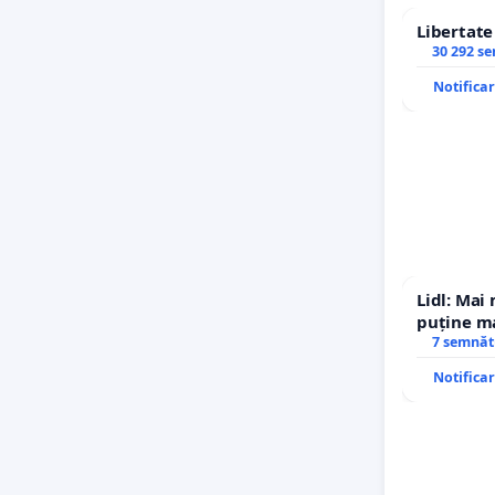
Libertat
30 292 s
Notifica
Lidl: Mai
puține ma
7 semnăt
Notifica