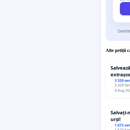
Datele
Alte petiții 
Salvează
extrașco
palatele
3 329 se
3 329 Sem
4 Aug 20
Salvați-
urși!
1 673 se
1 673 Sem