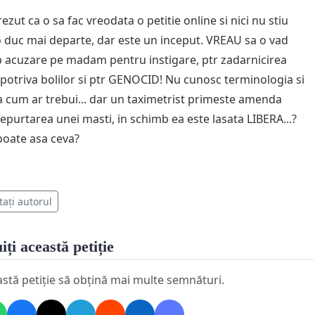
zut ca o sa fac vreodata o petitie online si nici nu stiu
 duc mai departe, dar este un inceput. VREAU sa o vad
 acuzare pe madam pentru instigare, ptr zadarnicirea
mpotriva bolilor si ptr GENOCID! Nu cunosc terminologia si
sa cum ar trebui... dar un taximetrist primeste amenda
epurtarea unei masti, in schimb ea este lasata LIBERA...?
poate asa ceva?
tați autorul
iți această petiție
astă petiție să obțină mai multe semnături.