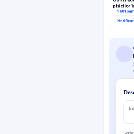
pisicilor 
1 601 se
Notifica
Desc
Scrie