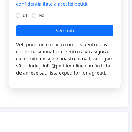
confidențialitate a acestei petiții
.
Da
Nu
Semnați
Veți primi un e-mail cu un link pentru a vă
confirma semnătura. Pentru a vă asigura
că primiți mesajele noastre email, vă rugăm
să includeți
info@petitieonline.com
în lista
de adrese sau lista expeditorilor agreați.