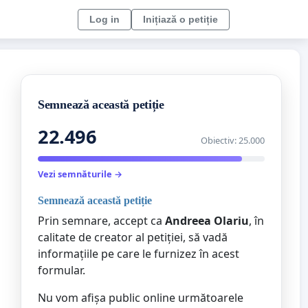
Log in
Inițiază o petiție
Semnează această petiție
22.496
Obiectiv: 25.000
Vezi semnăturile →
Semnează această petiție
Prin semnare, accept ca
Andreea Olariu
, în
calitate de creator al petiției, să vadă
informațiile pe care le furnizez în acest
formular.
Nu vom afișa public online următoarele