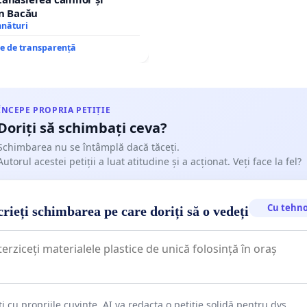
în Bacău
mnături
re de transparență
ÎNCEPE PROPRIA PETIȚIE
Doriți să schimbați ceva?
Schimbarea nu se întâmplă dacă tăceți.
Autorul acestei petiții a luat atitudine și a acționat. Veți face la fel?
Cu tehno
rieți schimbarea pe care doriți să o vedeți
ți cu propriile cuvinte. AI va redacta o petiție solidă pentru dvs.