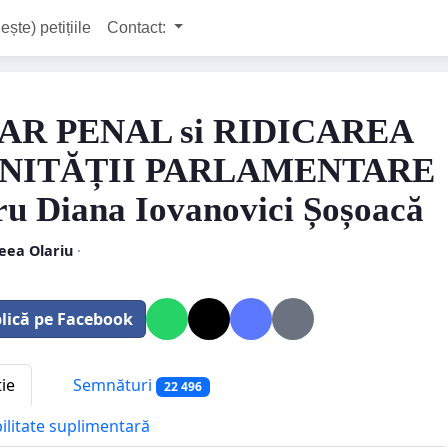
ește) petițiile
Contact:
AR PENAL si RIDICAREA
NITĂȚII PARLAMENTARE
ru Diana Iovanovici Șoșoacă
eea Olariu
·
lică pe Facebook
tie
Semnături
22 496
bilitate suplimentară