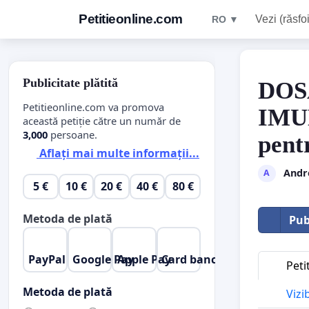
Petitieonline.com
Vezi (răsfoi
RO ▼
Publicitate plătită
DOS
Petitieonline.com va promova
IMU
această petiție către un număr de
3,000
persoane.
pent
Aflați mai multe informații...
Andr
A
5 €
10 €
20 €
40 €
80 €
Metoda de plată
Pub
PayPal
Google Pay
Apple Pay
Card bancar
Peti
Metoda de plată
Vizi