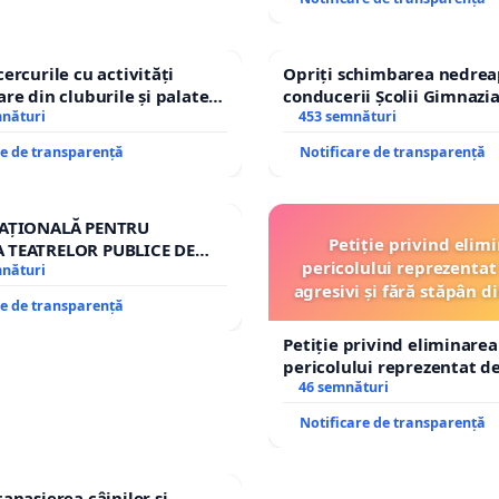
cercurile cu activități
Opriți schimbarea nedrea
are din cluburile și palatele
conducerii Școlii Gimnazia
mnături
453 semnături
re de transparență
Notificare de transparență
NAȚIONALĂ PENTRU
Petiție privind elim
 TEATRELOR PUBLICE DE
pericolului reprezentat 
RIU DIN ROMÂNIA
mnături
agresivi și fără stăpân 
re de transparență
Tunari
Petiție privind eliminarea
pericolului reprezentat de
agresivi și fără stăpân d
46 semnături
Tunari
Notificare de transparență
tanasierea câinilor și