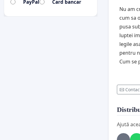
PayPal
Card bancar
Nu am cre
cum sa o
pusa sub
luptei i
legile a
pentru n
Cum se 
Contac
Distribu
Ajută ace