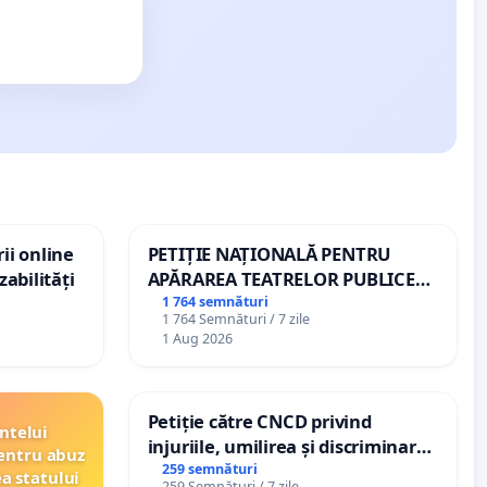
ii online
PETIȚIE NAȚIONALĂ PENTRU
zabilități
APĂRAREA TEATRELOR PUBLICE
DE REPERTORIU DIN ROMÂNIA
1 764 semnături
1 764 Semnături / 7 zile
1 Aug 2026
Petiție către CNCD privind
ntelui
injuriile, umilirea și discriminarea
entru abuz
persoanelor cu dizabilități de
259 semnături
ea statului
259 Semnături / 7 zile