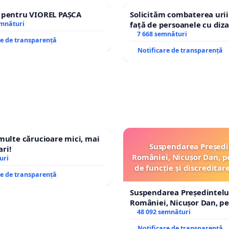
e pentru VIOREL PAȘCA
Solicităm combaterea urii
emnături
față de persoanele cu diza
7 668 semnături
re de transparență
Notificare de transparență
 multe cărucioare mici, mai
Suspendarea Președi
ri!
României, Nicușor Dan, p
uri
de funcție și discreditar
re de transparență
Suspendarea Președintelu
României, Nicușor Dan, p
de funcție și discreditarea
48 092 semnături
Notificare de transparență