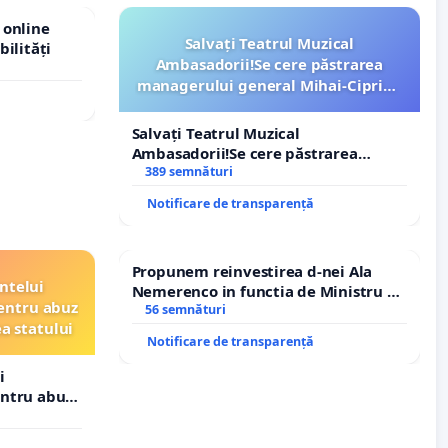
 online
Salvați Teatrul Muzical
bilități
Ambasadorii!Se cere păstrarea
managerului general Mihai-Ciprian
ROGOJAN
Salvați Teatrul Muzical
Ambasadorii!Se cere păstrarea
managerului general Mihai-Ciprian
389 semnături
ROGOJAN
Notificare de transparență
Propunem reinvestirea d-nei Ala
ntelui
Nemerenco in functia de Ministru al
entru abuz
Sanatatii
56 semnături
ea statului
Notificare de transparență
i
entru abuz
 statului