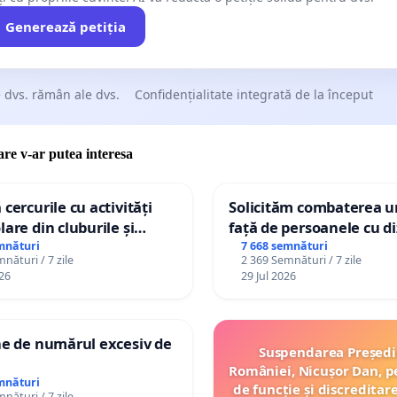
Generează petiția
 dvs. rămân ale dvs.
Confidențialitate integrată de la început
care v-ar putea interesa
 cercurile cu activități
Solicităm combaterea ur
lare din cluburile și
față de persoanele cu di
 copiilor
mnături
7 668 semnături
nături / 7 zile
2 369 Semnături / 7 zile
26
29 Jul 2026
ne de numărul excesiv de
Suspendarea Președi
României, Nicușor Dan, p
mnături
de funcție și discreditar
nături / 7 zile