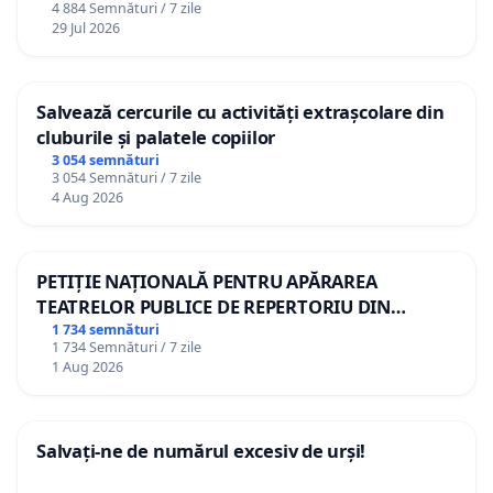
4 884 Semnături / 7 zile
29 Jul 2026
Salvează cercurile cu activități extrașcolare din
cluburile și palatele copiilor
3 054 semnături
3 054 Semnături / 7 zile
4 Aug 2026
PETIȚIE NAȚIONALĂ PENTRU APĂRAREA
TEATRELOR PUBLICE DE REPERTORIU DIN
ROMÂNIA
1 734 semnături
1 734 Semnături / 7 zile
1 Aug 2026
Salvați-ne de numărul excesiv de urși!