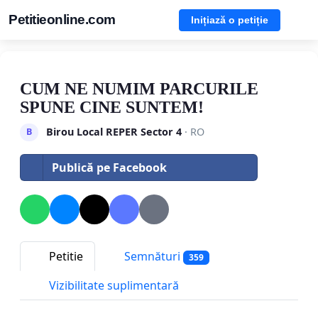
Petitieonline.com
Inițiază o petiție
CUM NE NUMIM PARCURILE
SPUNE CINE SUNTEM!
Birou Local REPER Sector 4
· RO
B
Publică pe Facebook
Petitie
Semnături
359
Vizibilitate suplimentară