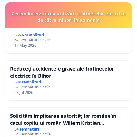
Cerem interzicerea utilizării trotinetelor electrice
de către minori în România
5 276 semnături
67 Semnături / 7 zile
17 May 2026
Reduceți accidentele grave ale trotinetelor
electrice în Bihor
538 semnături
62 Semnături / 7 zile
28 Jul 2026
Solicităm implicarea autorităților române în
cazul copilului român Wiliam Kristian
Gheorghe, aflat în plasament în Danemarca de
54 semnături
54 Semnături / 7 zile
12 ani