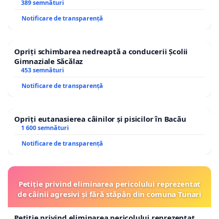
acest oraș.
ROGOJAN
389 semnături
Notificare de transparență
Această petiție nu este împotriva unei idei, ci pentru
o alegere care are sens, care ne reprezintă și care
Opriți schimbarea nedreaptă a conducerii Școlii
poate spune, peste timp, ceva real despre cine am
Gimnaziale Săcălaz
fost și cine am ales să fim.
453 semnături
Notificare de transparență
Semnează pentru „Parcul Ana Aslan”.
Opriți eutanasierea câinilor și pisicilor în Bacău
1 600 semnături
Notificare de transparență
Petiție privind eliminarea pericolului reprezentat
de câinii agresivi și fără stăpân din comuna Tunari
Petiție privind eliminarea pericolului reprezentat