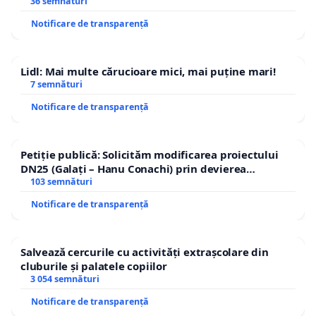
36 semnături
Notificare de transparență
Lidl: Mai multe cărucioare mici, mai puține mari!
7 semnături
Notificare de transparență
Petiție publică: Solicităm modificarea proiectului
DN25 (Galați – Hanu Conachi) prin devierea
traseului în afara localităților!
103 semnături
Notificare de transparență
Salvează cercurile cu activități extrașcolare din
cluburile și palatele copiilor
3 054 semnături
Notificare de transparență