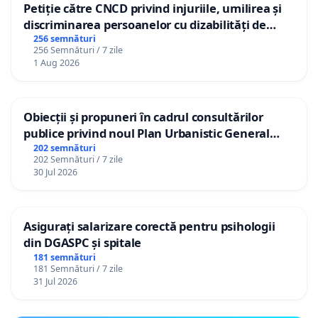
Petiție către CNCD privind injuriile, umilirea și
discriminarea persoanelor cu dizabilități de
către utilizatorul TikTok „Gorici”
256 semnături
256 Semnături / 7 zile
1 Aug 2026
Obiecții și propuneri în cadrul consultărilor
publice privind noul Plan Urbanistic General
(PUG) Ialoveni
202 semnături
202 Semnături / 7 zile
30 Jul 2026
Asigurați salarizare corectă pentru psihologii
din DGASPC și spitale
181 semnături
181 Semnături / 7 zile
31 Jul 2026