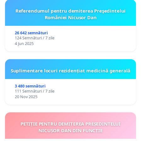
Referendumul pentru demiterea Preşedintelui
României Nicusor Dan
26 642 semnături
124 Semnături / 7 zile
4 Jun 2025
Suplimentare locuri rezidențiat medicină generală
3 480 semnături
111 Semnături / 7 zile
20 Nov 2025
PETIȚIE PENTRU DEMITEREA PREȘEDINTELUI
NICUȘOR DAN DIN FUNCȚIE