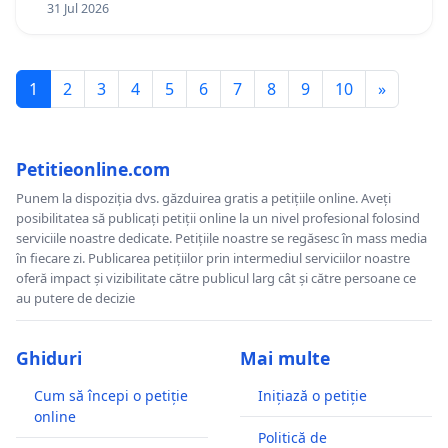
31 Jul 2026
1
2
3
4
5
6
7
8
9
10
»
Petitieonline.com
Punem la dispoziția dvs. găzduirea gratis a petițiile online. Aveți
posibilitatea să publicați petiții online la un nivel profesional folosind
serviciile noastre dedicate. Petițiile noastre se regăsesc în mass media
în fiecare zi. Publicarea petițiilor prin intermediul serviciilor noastre
oferă impact și vizibilitate către publicul larg cât și către persoane ce
au putere de decizie
Ghiduri
Mai multe
Cum să începi o petiție
Inițiază o petiție
online
Politică de