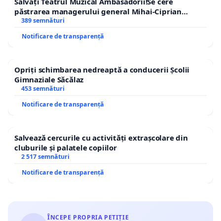
Salvați Teatrul Muzical Ambasadorii!Se cere
păstrarea managerului general Mihai-Ciprian
ROGOJAN
389 semnături
Notificare de transparență
Opriți schimbarea nedreaptă a conducerii Școlii
Gimnaziale Săcălaz
453 semnături
Notificare de transparență
Salvează cercurile cu activități extrașcolare din
cluburile și palatele copiilor
2 517 semnături
Notificare de transparență
ÎNCEPE PROPRIA PETIȚIE