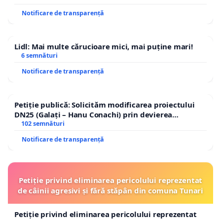
Notificare de transparență
Lidl: Mai multe cărucioare mici, mai puține mari!
6 semnături
Notificare de transparență
Petiție publică: Solicităm modificarea proiectului
DN25 (Galați – Hanu Conachi) prin devierea
traseului în afara localităților!
102 semnături
Notificare de transparență
Petiție privind eliminarea pericolului reprezentat
de câinii agresivi și fără stăpân din comuna Tunari
Petiție privind eliminarea pericolului reprezentat