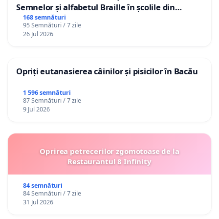
Semnelor și alfabetul Braille în școlile din
Republica Moldova!
168 semnături
95 Semnături / 7 zile
26 Jul 2026
Opriți eutanasierea câinilor și pisicilor în Bacău
1 596 semnături
87 Semnături / 7 zile
9 Jul 2026
Oprirea petrecerilor zgomotoase de la
Restaurantul 8 Infinity
84 semnături
84 Semnături / 7 zile
31 Jul 2026