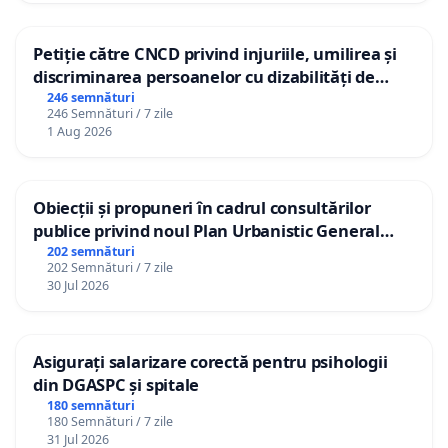
Petiție către CNCD privind injuriile, umilirea și
discriminarea persoanelor cu dizabilități de
către utilizatorul TikTok „Gorici”
246 semnături
246 Semnături / 7 zile
1 Aug 2026
Obiecții și propuneri în cadrul consultărilor
publice privind noul Plan Urbanistic General
(PUG) Ialoveni
202 semnături
202 Semnături / 7 zile
30 Jul 2026
Asigurați salarizare corectă pentru psihologii
din DGASPC și spitale
180 semnături
180 Semnături / 7 zile
31 Jul 2026