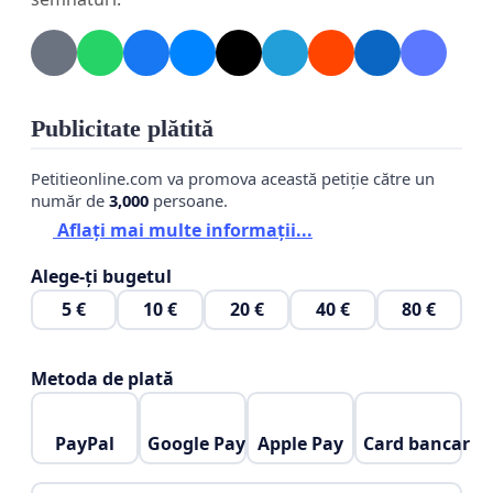
Publicitate plătită
Petitieonline.com va promova această petiție către un
număr de
3,000
persoane.
Aflați mai multe informații...
Alege-ți bugetul
5 €
10 €
20 €
40 €
80 €
Metoda de plată
PayPal
Google Pay
Apple Pay
Card bancar