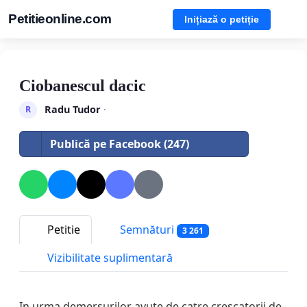
Petitieonline.com
Inițiază o petiție
Ciobanescul dacic
Radu Tudor
·
R
Publică pe Facebook (247)
Petitie
Semnături
3 261
Vizibilitate suplimentară
In urma demersurilor avute de catre crescatorii de