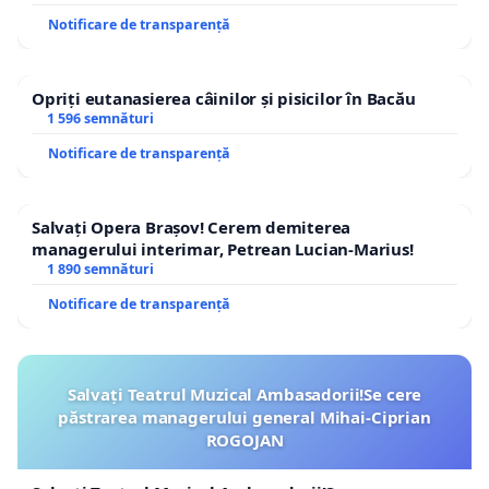
Notificare de transparență
Opriți eutanasierea câinilor și pisicilor în Bacău
1 596 semnături
Notificare de transparență
Salvați Opera Brașov! Cerem demiterea
managerului interimar, Petrean Lucian-Marius!
1 890 semnături
Notificare de transparență
Salvați Teatrul Muzical Ambasadorii!Se cere
păstrarea managerului general Mihai-Ciprian
ROGOJAN