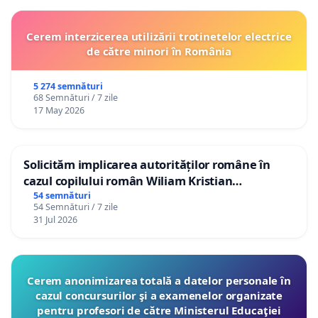
Cerem interzicerea utilizării trotinetelor electrice
de către minori în România
5 274 semnături
68 Semnături / 7 zile
17 May 2026
Solicităm implicarea autorităților române în
cazul copilului român Wiliam Kristian
Gheorghe, aflat în plasament în Danemarca de
54 semnături
54 Semnături / 7 zile
12 ani
31 Jul 2026
Cerem anonimizarea totală a datelor personale în
cazul concursurilor şi a examenelor organizate
pentru profesori de către Ministerul Educaţiei