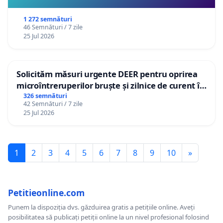
1 272 semnături
46 Semnături / 7 zile
25 Jul 2026
Solicităm măsuri urgente DEER pentru oprirea
microîntreruperilor bruște și zilnice de curent în
Sâncraiu de Mureș și Nazna
326 semnături
42 Semnături / 7 zile
25 Jul 2026
1
2
3
4
5
6
7
8
9
10
»
Petitieonline.com
Punem la dispoziția dvs. găzduirea gratis a petițiile online. Aveți
posibilitatea să publicați petiții online la un nivel profesional folosind