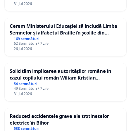
31 Jul 2026
Cerem Ministerului Educației să includă Limba
Semnelor și alfabetul Braille în școlile din
Republica Moldova!
169 semnături
62 Semnături / 7 zile
26 Jul 2026
Solicităm implicarea autorităților române în
cazul copilului român Wiliam Kristian
Gheorghe, aflat în plasament în Danemarca de
54 semnături
49 Semnături / 7 zile
12 ani
31 Jul 2026
Reduceți accidentele grave ale trotinetelor
electrice în Bihor
538 semnături