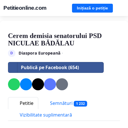
Petitieonline.com
Inițiază o petiție
Cerem demisia senatorului PSD
NICULAE BĂDĂLAU
Diaspora Europeană
·
D
Publică pe Facebook (654)
Petitie
Semnături
1 232
Vizibilitate suplimentară