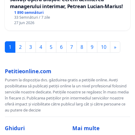
managerului interimar, Petrean Lucian-Marius!
1 890 semnături
33 Semnături / 7 zile
27 Jun 2026
1
2
3
4
5
6
7
8
9
10
»
Petitieonline.com
Punem la dispoziția dvs. găzduirea gratis a petițiile online. Aveți
posibilitatea să publicați petiții online la un nivel profesional folosind
serviciile noastre dedicate. Petițiile noastre se regăsesc în mass media
în fiecare zi. Publicarea petițiilor prin intermediul serviciilor noastre
oferă impact și vizibilitate către publicul larg cât și către persoane ce
au putere de decizie
Ghiduri
Mai multe