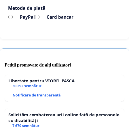
să lezeze demnitatea și onoarea acestora sau a
Metoda de plată
instituțiilor publice;
PayPal
Card bancar
Grupul Diaspora Europenă
Petiții promovate de alți utilizatori
Libertate pentru VIOREL PAȘCA
30 292 semnături
Notificare de transparență
Solicităm combaterea urii online față de persoanele
cu dizabilități
7 670 semnături