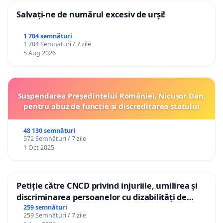
Salvați-ne de numărul excesiv de urși!
1 704 semnături
1 704 Semnături / 7 zile
5 Aug 2026
Suspendarea Președintelui României, Nicușor Dan,
pentru abuz de funcție și discreditarea statului
48 130 semnături
572 Semnături / 7 zile
1 Oct 2025
Petiție către CNCD privind injuriile, umilirea și
discriminarea persoanelor cu dizabilități de
către utilizatorul TikTok „Gorici”
259 semnături
259 Semnături / 7 zile