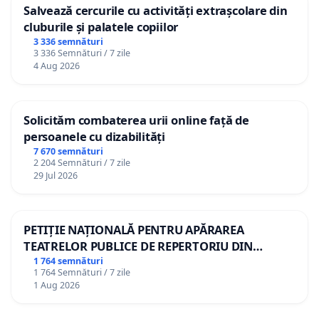
Salvează cercurile cu activități extrașcolare din
cluburile și palatele copiilor
3 336 semnături
3 336 Semnături / 7 zile
4 Aug 2026
Solicităm combaterea urii online față de
persoanele cu dizabilități
7 670 semnături
2 204 Semnături / 7 zile
29 Jul 2026
PETIȚIE NAȚIONALĂ PENTRU APĂRAREA
TEATRELOR PUBLICE DE REPERTORIU DIN
ROMÂNIA
1 764 semnături
1 764 Semnături / 7 zile
1 Aug 2026