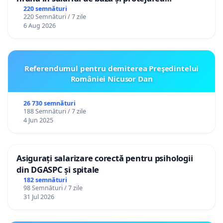
gradațiilor de vechime pentru asistenții
220 semnături
220 Semnături / 7 zile
personali
6 Aug 2026
Referendumul pentru demiterea Preşedintelui
României Nicusor Dan
26 730 semnături
188 Semnături / 7 zile
4 Jun 2025
Asigurați salarizare corectă pentru psihologii
din DGASPC și spitale
182 semnături
98 Semnături / 7 zile
31 Jul 2026