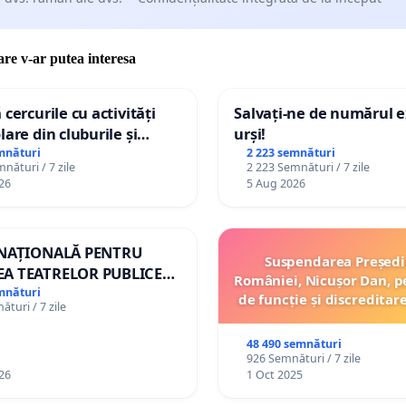
care v-ar putea interesa
 cercurile cu activități
Salvați-ne de numărul e
lare din cluburile și
urși!
 copiilor
mnături
2 223 semnături
nături / 7 zile
2 223 Semnături / 7 zile
26
5 Aug 2026
 NAȚIONALĂ PENTRU
Suspendarea Președi
A TEATRELOR PUBLICE
României, Nicușor Dan, p
ERTORIU DIN ROMÂNIA
mnături
de funcție și discreditar
turi / 7 zile
48 490 semnături
926 Semnături / 7 zile
26
1 Oct 2025