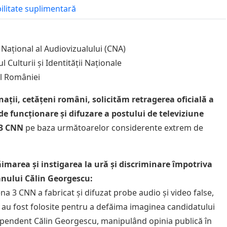
bilitate suplimentară
 Național al Audiovizualului (CNA)
l Culturii și Identității Naționale
l României
ții, cetățeni români, solicităm retragerea oficială a
 de funcționare și difuzare a postului de televiziune
3 CNN
pe baza următoarelor considerente extrem de
imarea și instigarea la ură și discriminare împotriva
nului Călin Georgescu:
na 3 CNN a fabricat și difuzat probe audio și video false,
 au fost folosite pentru a defăima imaginea candidatului
pendent Călin Georgescu, manipulând opinia publică în