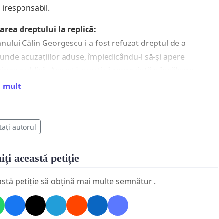
iresponsabil.
area dreptului la replică:
ului Călin Georgescu i-a fost refuzat dreptul de a
unde acuzațiilor aduse, împiedicându-l să-și apere
inea publică. Această practică reprezintă o încălcare
rantă a eticii jurnalistice și a principiilor democratice.
i mult
ovarea ideii de asasinare politică a domnului Călin
rgescu:
tați autorul
od șocant și fără precedent, Antena 3 CNN a difuzat
riale care au sugerat, direct sau indirect, asasinarea
iți această petiție
tică a domnului Călin Georgescu, ceea ce constituie un
 grav asupra valorilor democratice și o amenințare directă
astă petiție să obțină mai multe semnături.
dresa vieții unui candidat la funcția publică.
igarea românilor să voteze conform dictatelor postului