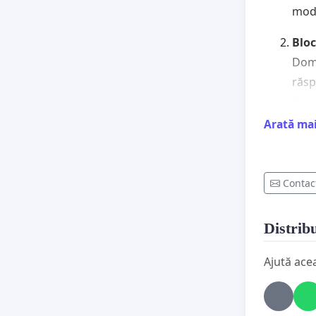
mod 
Bloc
Domn
răsp
imag
flag
Arată ma
Prom
Geo
Contac
În m
mate
Distribu
poli
atac
Ajută ace
la a
Inst