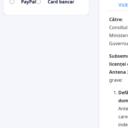
PayPal
Card bancar
Vizi
Către:
Consiliul
Ministeru
Guvernu
Subsemna
licenței
Antena 
grave:
Defă
dom
Ante
care
inde