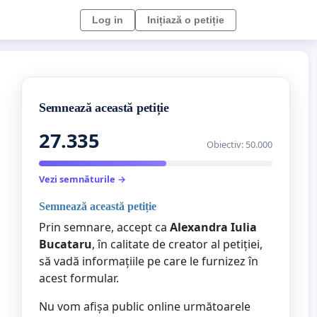
Log in
Inițiază o petiție
Semnează această petiție
27.335
Obiectiv: 50.000
Vezi semnăturile →
Semnează această petiție
Prin semnare, accept ca
Alexandra Iulia
Bucataru
, în calitate de creator al petiției,
să vadă informațiile pe care le furnizez în
acest formular.
Nu vom afișa public online următoarele