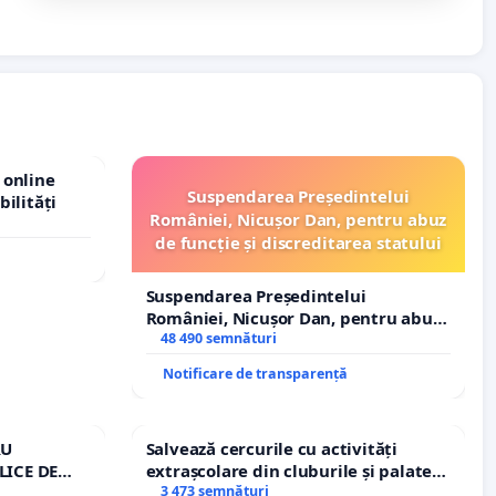
 online
Suspendarea Președintelui
bilități
României, Nicușor Dan, pentru abuz
de funcție și discreditarea statului
Suspendarea Președintelui
României, Nicușor Dan, pentru abuz
de funcție și discreditarea statului
48 490 semnături
Notificare de transparență
RU
Salvează cercurile cu activități
LICE DE
extrașcolare din cluburile și palatele
A
copiilor
3 473 semnături