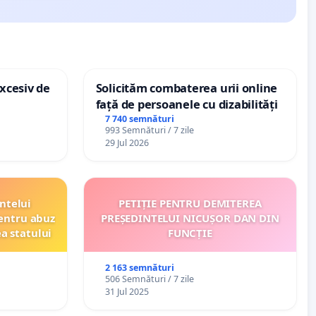
xcesiv de
Solicităm combaterea urii online
față de persoanele cu dizabilități
7 740 semnături
993 Semnături / 7 zile
29 Jul 2026
ntelui
PETIȚIE PENTRU DEMITEREA
entru abuz
PREȘEDINTELUI NICUȘOR DAN DIN
ea statului
FUNCȚIE
2 163 semnături
506 Semnături / 7 zile
31 Jul 2025