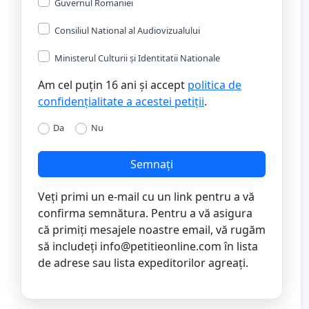
Guvernul Romaniei
Consiliul National al Audiovizualului
Ministerul Culturii și Identitatii Nationale
Am cel puțin 16 ani și accept
politica de
confidențialitate a acestei petiții
.
Da
Nu
Semnați
Veți primi un e-mail cu un link pentru a vă
confirma semnătura. Pentru a vă asigura
că primiți mesajele noastre email, vă rugăm
să includeți
info@petitieonline.com
în lista
de adrese sau lista expeditorilor agreați.