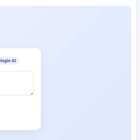
logie AI