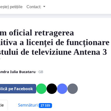
ește) petițiile
Contact:
m oficial retragerea
itiva a licenței de funcționare
stului de televiziune Antena 3
N
andra Iulia Bucataru
· GB
lică pe Facebook
tie
Semnături
27 335