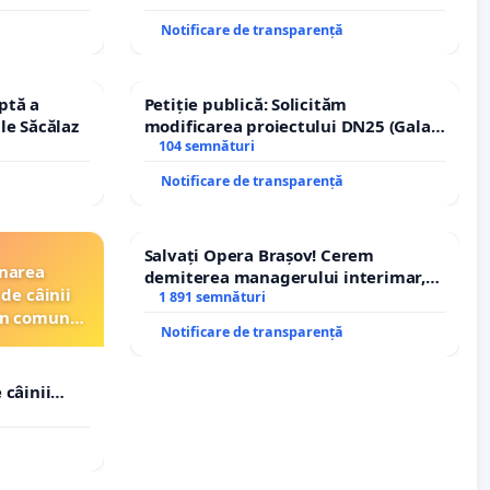
Notificare de transparență
ptă a
Petiție publică: Solicităm
le Săcălaz
modificarea proiectului DN25 (Galați
– Hanu Conachi) prin devierea
104 semnături
traseului în afara localităților!
Notificare de transparență
Salvați Opera Brașov! Cerem
inarea
demiterea managerului interimar,
de câinii
Petrean Lucian-Marius!
1 891 semnături
din comuna
Notificare de transparență
 câinii
in comuna