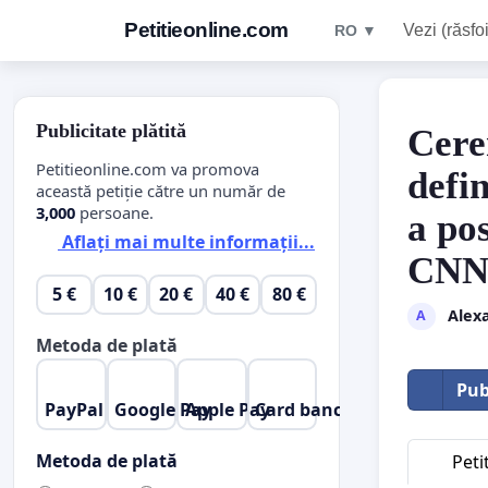
Petitieonline.com
Vezi (răsfoi
RO ▼
Publicitate plătită
Cere
Petitieonline.com va promova
defin
această petiție către un număr de
3,000
persoane.
a po
Aflați mai multe informații...
CN
5 €
10 €
20 €
40 €
80 €
Alex
A
Metoda de plată
Pub
PayPal
Google Pay
Apple Pay
Card bancar
Metoda de plată
Peti