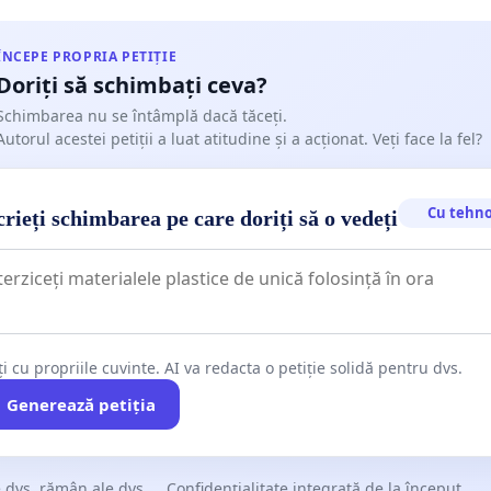
ÎNCEPE PROPRIA PETIȚIE
Doriți să schimbați ceva?
Schimbarea nu se întâmplă dacă tăceți.
Autorul acestei petiții a luat atitudine și a acționat. Veți face la fel?
Cu tehno
rieți schimbarea pe care doriți să o vedeți
ți cu propriile cuvinte. AI va redacta o petiție solidă pentru dvs.
Generează petiția
 dvs. rămân ale dvs.
Confidențialitate integrată de la început