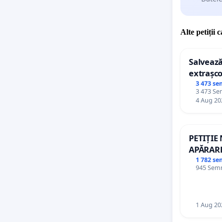
Alte petiții 
Salvează
extrașco
palatele
3 473 se
3 473 Sem
4 Aug 20
PETIȚIE
APĂRARE
DE REP
1 782 se
945 Semnă
1 Aug 20