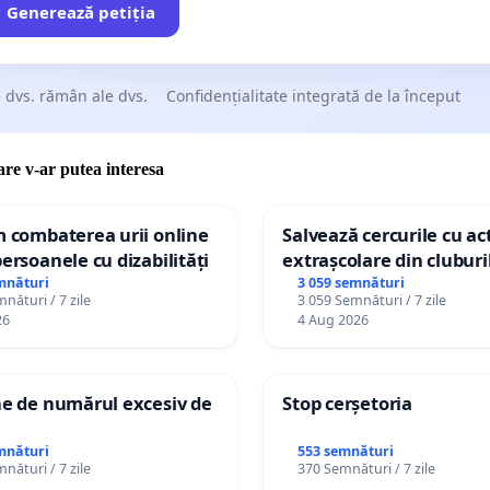
Generează petiția
rea speciilor autohtone de bujor pe teritoriul României
 dvs. rămân ale dvs.
Confidențialitate integrată de la început
care v-ar putea interesa
m combaterea urii online
Salvează cercurile cu act
persoanele cu dizabilități
extrașcolare din cluburil
palatele copiilor
mnături
3 059 semnături
nături / 7 zile
3 059 Semnături / 7 zile
26
4 Aug 2026
ia naturală de bujor românesc (
Paeonia peregrina
) de la
Munții Măcinului
ne de numărul excesiv de
Stop cerșetoria
mnături
553 semnături
nături / 7 zile
370 Semnături / 7 zile