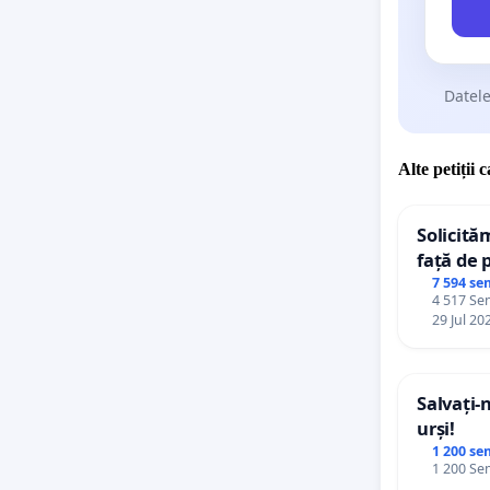
Răspândi
Datele
Alte petiții 
Solicită
față de 
7 594 se
4 517 Sem
29 Jul 20
Rezervaț
Greci – 
Salvați-
urși!
1 200 se
1 200 Sem