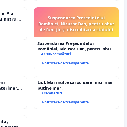
nei Ala
Suspendarea Președintelui
inistru al
României, Nicușor Dan, pentru abuz
de funcție și discreditarea statului
Suspendarea Președintelui
României, Nicușor Dan, pentru abuz
de funcție și discreditarea statului
47 906 semnături
Notificare de transparență
rem
Lidl: Mai multe cărucioare mici, mai
terimar,
puține mari!
7 semnături
Notificare de transparență
ități
și palatele