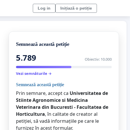
Log in
Inițiază o petiție
Semnează această petiție
5.789
Obiectiv: 10.000
Vezi semnăturile →
Semnează această petiție
Prin semnare, accept ca
Universitatea de
Stiinte Agronomice si Medicina
Veterinara din Bucuresti - Facultatea de
Horticultura
, în calitate de creator al
petiției, să vadă informațiile pe care le
furnizez în acest formular.