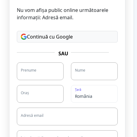
Nu vom afișa public online următoarele
informații: Adresă email.
Continuă cu Google
SAU
Prenume
Nume
Țară
Oraș
Adresă email