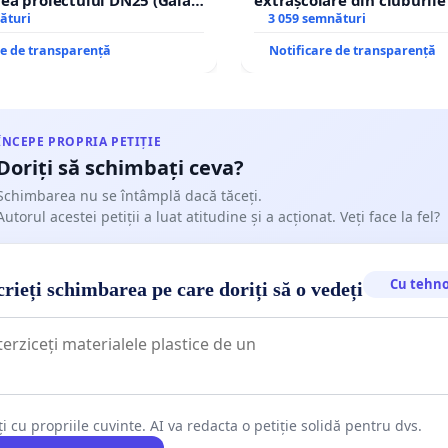
Națională și Simbol Floral al României
și vă rugăm să
nachi) prin devierea
ături
copiilor
3 059 semnături
ți această inițiativă. Informații despre demersurile noastre
în afara localităților!
re de transparență
Notificare de transparență
://www.facebook.com/BujorulRomanescOficial
ÎNCEPE PROPRIA PETIȚIE
Doriți să schimbați ceva?
Schimbarea nu se întâmplă dacă tăceți.
Autorul acestei petiții a luat atitudine și a acționat. Veți face la fel?
Cu tehno
rieți schimbarea pe care doriți să o vedeți
ți cu propriile cuvinte. AI va redacta o petiție solidă pentru dvs.