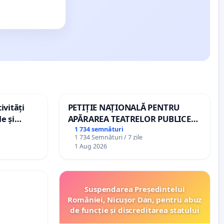
ivități
PETIȚIE NAȚIONALĂ PENTRU
e și
APĂRAREA TEATRELOR PUBLICE
DE REPERTORIU DIN ROMÂNIA
1 734 semnături
1 734 Semnături / 7 zile
1 Aug 2026
Suspendarea Președintelui
României, Nicușor Dan, pentru abuz
de funcție și discreditarea statului