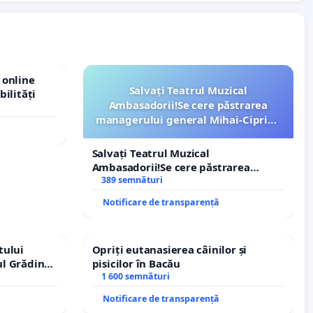
 online
Salvați Teatrul Muzical
bilități
Ambasadorii!Se cere păstrarea
managerului general Mihai-Ciprian
ROGOJAN
Salvați Teatrul Muzical
Ambasadorii!Se cere păstrarea
managerului general Mihai-Ciprian
389 semnături
ROGOJAN
Notificare de transparență
tului
Opriți eutanasierea câinilor și
ul Grădina
pisicilor în Bacău
urale!
1 600 semnături
Notificare de transparență