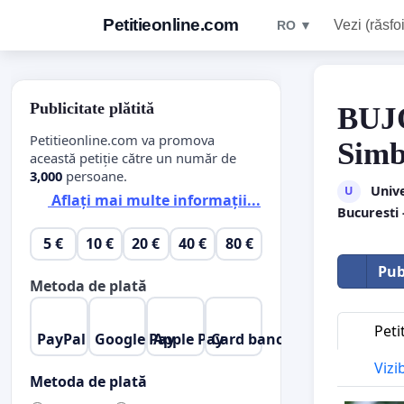
Petitieonline.com
Vezi (răsfoi
RO ▼
Publicitate plătită
BUJO
Petitieonline.com va promova
Simb
această petiție către un număr de
3,000
persoane.
Unive
U
Aflați mai multe informații...
Bucuresti 
5 €
10 €
20 €
40 €
80 €
Pub
Metoda de plată
Peti
PayPal
Google Pay
Apple Pay
Card bancar
Vizi
Metoda de plată