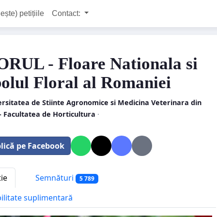
ește) petițiile
Contact:
RUL - Floare Nationala si
olul Floral al Romaniei
rsitatea de Stiinte Agronomice si Medicina Veterinara din
- Facultatea de Horticultura
·
lică pe Facebook
tie
Semnături
5 789
bilitate suplimentară