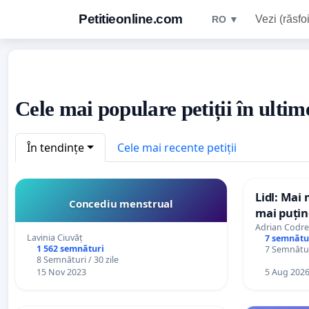
Petitieonline.com
Vezi (răsfoi
RO ▼
Cele mai populare petiții în ultime
În tendințe
Cele mai recente petiții
Lidl: Mai 
Concediu menstrual
mai puțin
Adrian Codr
Lavinia Ciuvăț
7 semnătu
1 562 semnături
7 Semnături
8 Semnături / 30 zile
15 Nov 2023
5 Aug 202