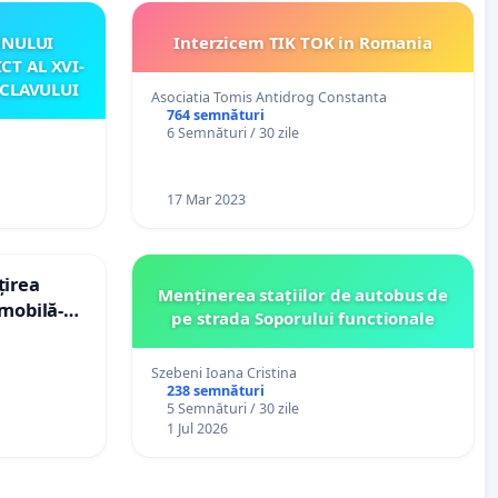
UNULUI
Interzicem TIK TOK in Romania
CT AL XVI-
CLAVULUI
Asociatia Tomis Antidrog Constanta
764 semnături
6 Semnături / 30 zile
17 Mar 2023
țirea
Menținerea stațiilor de autobus de
mobilă-
pe strada Soporului functionale
Vulcan
Szebeni Ioana Cristina
238 semnături
5 Semnături / 30 zile
1 Jul 2026