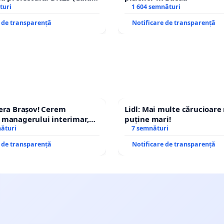
achi) prin devierea
turi
1 604 semnături
n afara localităților!
e de transparență
Notificare de transparență
era Brașov! Cerem
Lidl: Mai multe cărucioare
 managerului interimar,
puține mari!
cian-Marius!
nături
7 semnături
e de transparență
Notificare de transparență