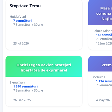
Stop taxe Temu
Masă c
comuna 
Huidu Vlad
Națio
7 semnături
7 Semnături / 30 zile
Raluca-Miha
146 semnă
7 Semnături
23 Jul 2026
12 Jun 202
Opriți Legea Vexler, protejați
Vrem 
libertatea de exprimare!
McTurda
1 134 sem
Elena Ivan
7 Semnături
1 390 semnături
7 Semnături / 30 zile
26 Dec 2025
4 May 202