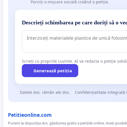
Porniți o mișcare socială creând o petiție.
Descrieți schimbarea pe care doriți să o ve
Scrieți cu propriile cuvinte. AI va redacta o petiție soli
Generează petiția
Datele dvs. rămân ale dvs.
Confidențialitate integrată 
Petitieonline.com
Punem la dispoziția dvs. găzduirea gratis a petițiile online. Aveți posibili