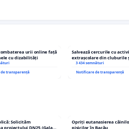
combaterea urii online față
Salvează cercurile cu activi
ele cu dizabilități
extrașcolare din cluburile 
nături
copiilor
3 434 semnături
e de transparență
Notificare de transparență
lică: Solicităm
Opriți eutanasierea câinilo
a proiectului DN25 (Galați
pisicilor în Bacău