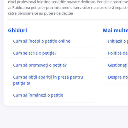
nivel profesional folosind serviciile noastre dedicate. Petițiile noastre 
zi. Publicarea petițiilor prin intermediul serviciilor noastre oferă impact și
către persoane ce au putere de decizie
Ghiduri
Mai mult
Cum să începi o petiție online
Inițiază o 
Cum se scrie o petiție?
Politică de
Cum să promovați o petiție?
Gestionați
Cum să obții apariții în presă pentru
Despre no
petiția ta
Cum să înmânezi o petiție