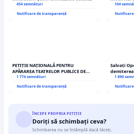
454 semnături
– Hanu Con
104 semnă
traseului î
Notificare de transparență
Notificar
PETIȚIE NAȚIONALĂ PENTRU
Salvați Op
APĂRAREA TEATRELOR PUBLICE DE
demiterea
REPERTORIU DIN ROMÂNIA
1 774 semnături
Petrean Lu
1 890 sem
Notificare de transparență
Notificar
ÎNCEPE PROPRIA PETIȚIE
Doriți să schimbați ceva?
Schimbarea nu se întâmplă dacă tăceți.