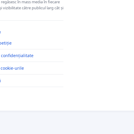
se regăsesc în mass media în fiecare
 vizibilitate către publicul larg cât și
e
petiție
 confidențialitate
 cookie-urile
i