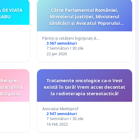
Ă DE VIAȚA
Către Parlamentul României,
ARABU
Ministerul Justiției, Ministerul
Sănătății și Avocatul Poporului
Solicităm internarea obligatorie a
minorilor extrem de periculoși care
Părinți și cetățeni îngrijorați d…
comit fapte de violență gravă!
3 567 semnături
7 Semnături / 30 zile
22 Jan 2026
 Religiei-
Tratamente oncologice ca-n Vest
disciplină
există în țară! Vrem acces decontat
 Bulgaria.
la radioterapia stereotactică!
Asociația Medisprof
2 547 semnături
7 Semnături / 30 zile
16 Feb 2022