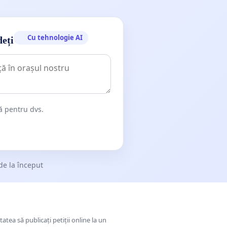
Cu tehnologie AI
deți
dă pentru dvs.
de la început
tatea să publicați petiții online la un