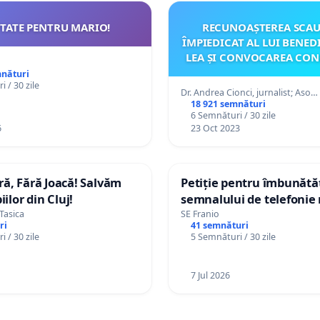
TATE PENTRU MARIO!
RECUNOAȘTEREA SCA
ÎMPIEDICAT AL LUI BENEDI
LEA ȘI CONVOCAREA CON
mnături
 / 30 zile
Dr. Andrea Cionci, jurnalist; Aso…
18 921 semnături
6 Semnături / 30 zile
6
23 Oct 2023
ă, Fără Joacă! Salvăm
Petiție pentru îmbunătă
iilor din Cluj!
semnalului de telefonie 
internet în Zona Buceș-
Tasica
SE Franio
ri
41 semnături
 / 30 zile
5 Semnături / 30 zile
7 Jul 2026