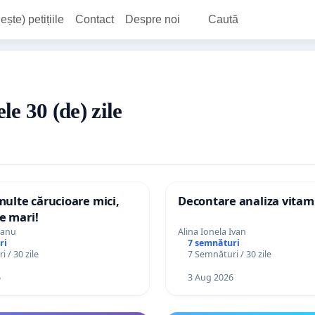
ește) petițiile
Contact
Despre noi
Caută
le 30 (de) zile
multe cărucioare mici,
Decontare analiza vitam
e mari!
eanu
Alina Ionela Ivan
ri
7 semnături
 / 30 zile
7 Semnături / 30 zile
6
3 Aug 2026