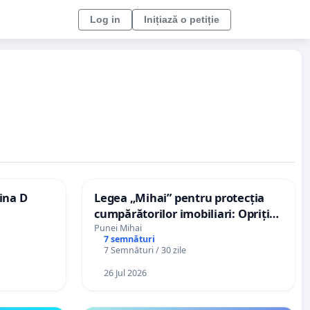
Log in
Inițiază o petiție
ina D
Legea „Mihai” pentru protecția
cumpărătorilor imobiliari: Opriți
abuzurile dezvoltatorilor!
Punei Mihai
7 semnături
7 Semnături / 30 zile
26 Jul 2026