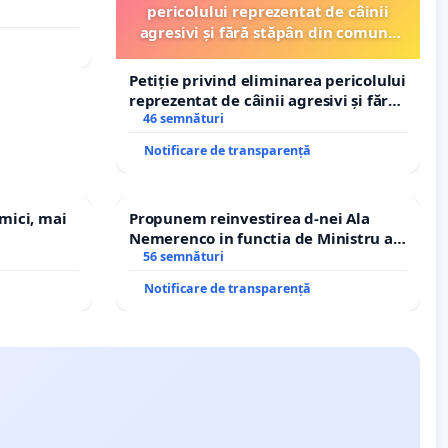
pericolului reprezentat de câinii
agresivi și fără stăpân din comuna
Tunari
Petiție privind eliminarea pericolului
reprezentat de câinii agresivi și fără
stăpân din comuna Tunari
46 semnături
Notificare de transparență
 mici, mai
Propunem reinvestirea d-nei Ala
Nemerenco in functia de Ministru al
Sanatatii
56 semnături
Notificare de transparență