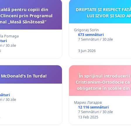
aldă pentru copiii din
DREPTATE ȘI RESPECT FAȚ
Clinceni prin Programul
LUI IZVOR ȘI SAID 
nal „Masă Sănătoasă”
Grigoraș Sorin
673 semnături
ela Pomaga
7 Semnături / 30 zile
turi
 / 30 zile
6
3 Jun 2026
McDonald's In Turda!
În sprijinul introducerii
Cristianism-Ortodocie ca 
obligatorie în școlile din
nături
 / 30 zile
Марио Лагадов
12 116 semnături
7 Semnături / 30 zile
5
13 Feb 2025