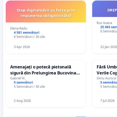
Stop digitalizării cu forța prin
DREP
impunerea obligativității!
Rus Ioana
25 493 se
Elena Radu
6 Semnături
4 581 semnături
6 Semnături / 30 zile
3 Apr 2026
22 Jan 202
Amenajați o potecă pietonală
Fără Umbr
sigură din Prelungirea Bucovina
Verile Cop
către plajă!
Gabriel N.
Simu Aurora 
5 semnături
5 semnătu
5 Semnături / 30 zile
5 Semnături
2 Aug 2026
7 Jul 2026