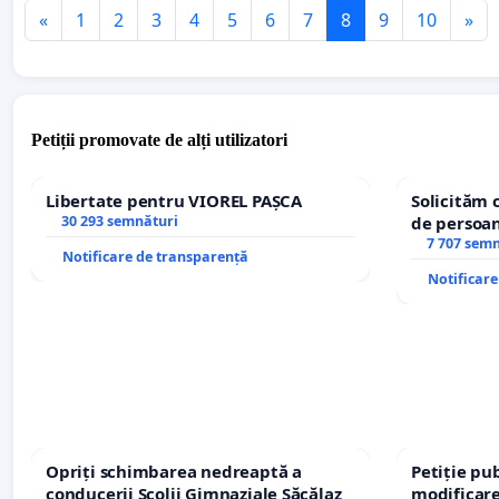
«
1
2
3
4
5
6
7
8
9
10
»
Petiții promovate de alți utilizatori
Libertate pentru VIOREL PAȘCA
Solicităm 
30 293 semnături
de persoan
7 707 sem
Notificare de transparență
Notificar
Opriți schimbarea nedreaptă a
Petiție pub
conducerii Școlii Gimnaziale Săcălaz
modificare