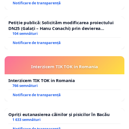
Notificare de transparență
Petiție publică: Solicităm modificarea proiectului
DN25 (Galați – Hanu Conachi) prin devierea
traseului în afara localităților!
104 semnături
Notificare de transparență
Interzicem TIK TOK in Romania
Interzicem TIK TOK in Romania
766 semnături
Notificare de transparență
Opriți eutanasierea câinilor și pisicilor în Bacău
1 633 semnături
Notificare de transparență