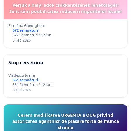
Kérjük a helyi adók csökkentésének lehetőségét!
Solicităm posibilitatea reducerii impozitelor locale!
Primăria Gheorgheni
572 semnături
572 Semnături / 12 luni
3 Feb 2026
Stop cerșetoria
Vlădescu Ioana
561 semnături
561 Semnături / 12 luni
30 Jul 2026
Cerem modificarea URGENTA a OUG privind
autorizarea agentiilor de plasare forta de munca
straina