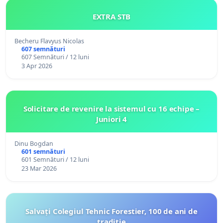
EXTRA STB
Becheru Flavyus Nicolas
607 semnături
607 Semnături / 12 luni
3 Apr 2026
Solicitare de revenire la sistemul cu 16 echipe –
Juniori 4
Dinu Bogdan
601 semnături
601 Semnături / 12 luni
23 Mar 2026
Salvați Colegiul Tehnic Forestier, 100 de ani de
tradiție