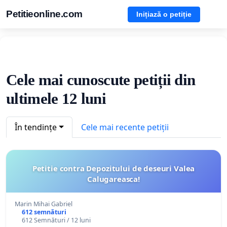
Petitieonline.com
Inițiază o petiție
Cele mai cunoscute petiții din
ultimele 12 luni
În tendințe
Cele mai recente petiții
Petitie contra Depozitului de deseuri Valea
Calugareasca!
Marin Mihai Gabriel
612 semnături
612 Semnături / 12 luni