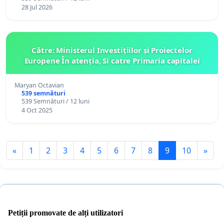
28 Jul 2026
Către: Ministerul Investițiilor și Proiectelor
Europene În atenția, Si catre Primaria capitalei
Maryan Octavian
539 semnături
539 Semnături / 12 luni
4 Oct 2025
«
1
2
3
4
5
6
7
8
9
10
»
Petiții promovate de alți utilizatori