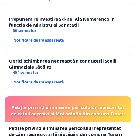
Propunem reinvestirea d-nei Ala Nemerenco in
functia de Ministru al Sanatatii
56 semnături
Notificare de transparență
Opriți schimbarea nedreaptă a conducerii Școlii
Gimnaziale Săcălaz
454 semnături
Notificare de transparență
Petiție privind eliminarea pericolului reprezentat
de câinii agresivi și fără stăpân din comuna Tunari
Petiție privind eliminarea pericolului reprezentat
de câinii agresivi și fără stăpân din comuna Tunari