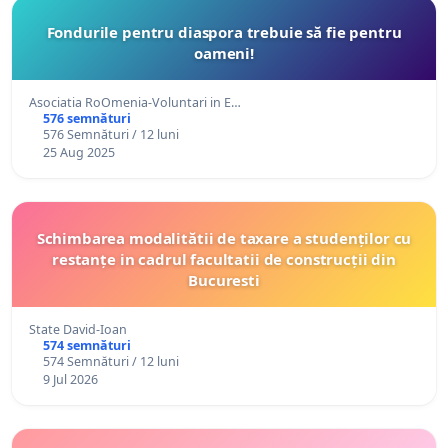
Fondurile pentru diaspora trebuie să fie pentru
oameni!
Asociatia RoOmenia-Voluntari in E…
576 semnături
576 Semnături / 12 luni
25 Aug 2025
Schimbarea modalitătii de taxare a studenților cu
restanțe in cadrul facultatii de construcții din
Bucuresti
State David-Ioan
574 semnături
574 Semnături / 12 luni
9 Jul 2026