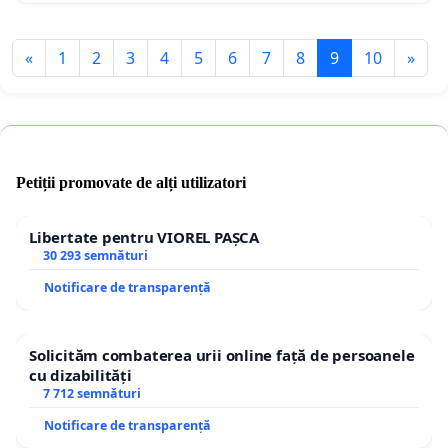
«
1
2
3
4
5
6
7
8
9
10
»
Petiții promovate de alți utilizatori
Libertate pentru VIOREL PAȘCA
30 293 semnături
Notificare de transparență
Solicităm combaterea urii online față de persoanele
cu dizabilități
7 712 semnături
Notificare de transparență