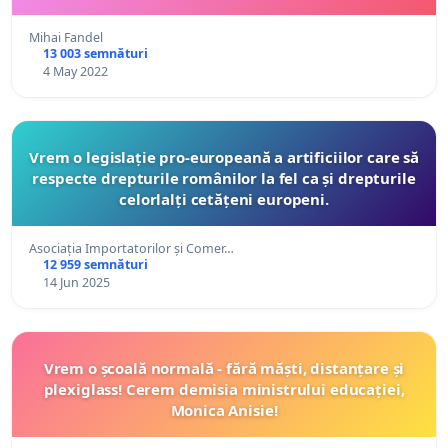
Mihai Fandel
13 003 semnături
4 May 2022
Vrem o legislație pro-europeană a artificiilor care să
respecte drepturile românilor la fel ca și drepturile
celorlalți cetățeni europeni.
Asociația Importatorilor și Comer…
12 959 semnături
14 Jun 2025
Vrem o școală normală - fără măști, distanțare și
plexiglass! Cerem demisia ministrului educației,
Monica Anisie!