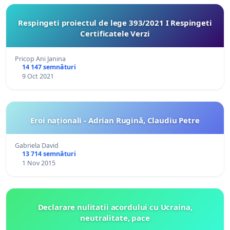
Respingeti proiectul de lege 393/2021 I Respingeti
Certificatele Verzi
Pricop Ani Janina
14 147 semnături
9 Oct 2021
Eroi naționali - Adrian Rugină, Claudiu Petre
Gabriela David
13 714 semnături
1 Nov 2015
Declarare nulitatii acordului cu Ucraina,
neutralitate, pace