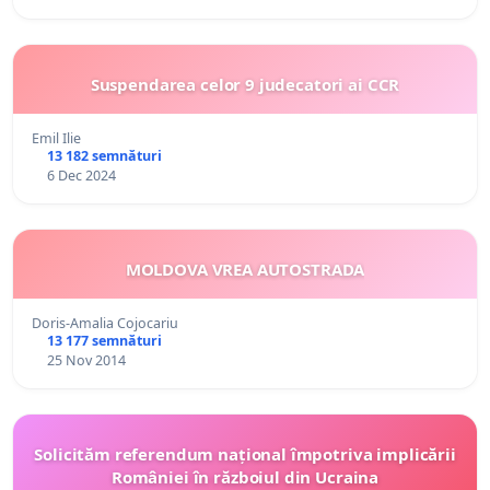
Suspendarea celor 9 judecatori ai CCR
Emil Ilie
13 182 semnături
6 Dec 2024
MOLDOVA VREA AUTOSTRADA
Doris-Amalia Cojocariu
13 177 semnături
25 Nov 2014
Solicităm referendum național împotriva implicării
României în războiul din Ucraina