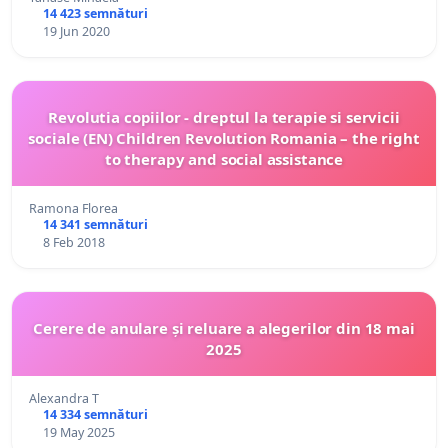
14 423 semnături
19 Jun 2020
Revolutia copiilor - dreptul la terapie si servicii
sociale (EN) Children Revolution Romania – the right
to therapy and social assistance
Ramona Florea
14 341 semnături
8 Feb 2018
Cerere de anulare și reluare a alegerilor din 18 mai
2025
Alexandra T
14 334 semnături
19 May 2025