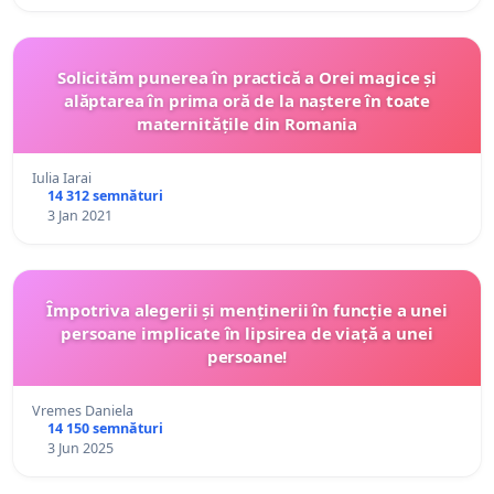
Solicităm punerea în practică a Orei magice și
alăptarea în prima oră de la naștere în toate
maternitățile din Romania
Iulia Iarai
14 312 semnături
3 Jan 2021
Împotriva alegerii și menținerii în funcție a unei
persoane implicate în lipsirea de viață a unei
persoane!
Vremes Daniela
14 150 semnături
3 Jun 2025