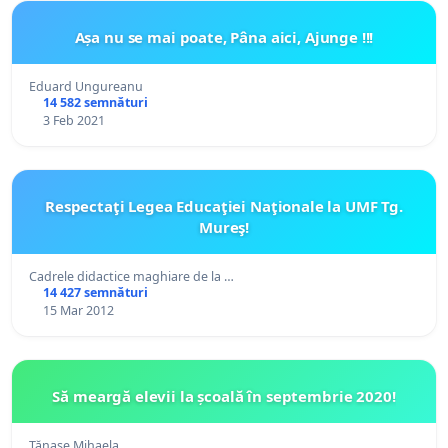
Așa nu se mai poate, Pâna aici, Ajunge !!!
Eduard Ungureanu
14 582 semnături
3 Feb 2021
Respectaţi Legea Educaţiei Naţionale la UMF Tg.
Mureş!
Cadrele didactice maghiare de la …
14 427 semnături
15 Mar 2012
Să meargă elevii la școală în septembrie 2020!
Tănase Mihaela