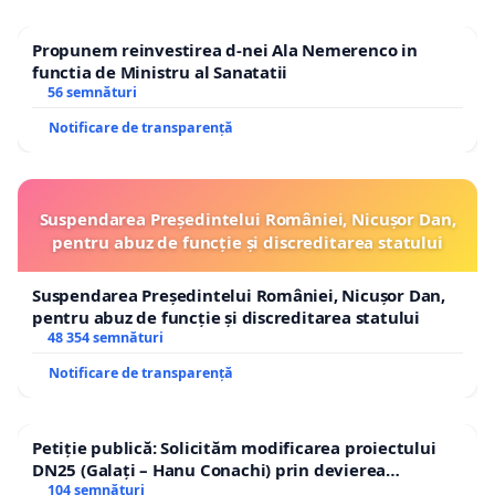
Propunem reinvestirea d-nei Ala Nemerenco in
functia de Ministru al Sanatatii
56 semnături
Notificare de transparență
Suspendarea Președintelui României, Nicușor Dan,
pentru abuz de funcție și discreditarea statului
Suspendarea Președintelui României, Nicușor Dan,
pentru abuz de funcție și discreditarea statului
48 354 semnături
Notificare de transparență
Petiție publică: Solicităm modificarea proiectului
DN25 (Galați – Hanu Conachi) prin devierea
traseului în afara localităților!
104 semnături