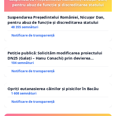
pentru abuz de funcție și discreditarea statului
Suspendarea Președintelui României, Nicușor Dan,
pentru abuz de funcție și discreditarea statului
48 355 semnături
Notificare de transparență
Petiție publică: Solicităm modificarea proiectului
DN25 (Galați – Hanu Conachi) prin devierea
traseului în afara localităților!
104 semnături
Notificare de transparență
Opriți eutanasierea câinilor și pisicilor în Bacău
1 608 semnături
Notificare de transparență