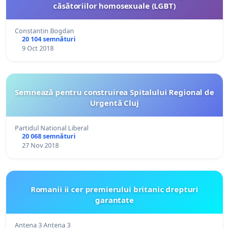
căsătoriilor homosexuale (LGBT)
Constantin Bogdan
20 104 semnături
9 Oct 2018
Semnează pentru construirea Spitalului Regional de
Urgentă Cluj
Partidul National Liberal
20 068 semnături
27 Nov 2018
Romanii ii cer premierului britanic drepturi
garantate
Antena 3 Antena 3