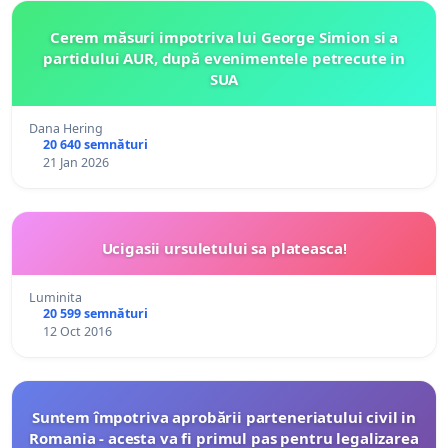
Cerem măsuri impotriva lui George Simion si a
partidului AUR, după evenimentele petrecute in
SUA
Dana Hering
20 640 semnături
21 Jan 2026
Ucigasii ursuletului sa plateasca!
Luminita
20 599 semnături
12 Oct 2016
Suntem împotriva aprobării parteneriatului civil in
Romania - acesta va fi primul pas pentru legalizarea