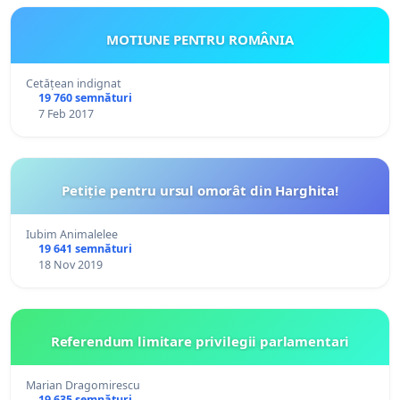
MOTIUNE PENTRU ROMÂNIA
Cetățean indignat
19 760 semnături
7 Feb 2017
Petiție pentru ursul omorât din Harghita!
Iubim Animalelee
19 641 semnături
18 Nov 2019
Referendum limitare privilegii parlamentari
Marian Dragomirescu
19 635 semnături