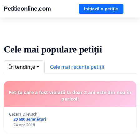
Petitieonline.com
Inițiază o petiție
Cele mai populare petiții
În tendințe
Cele mai recente petiții
Fetița care a fost violată la doar 2 ani este din nou în
pericol!
Cezara Dilevschi
20 680 semnături
24 Apr 2016