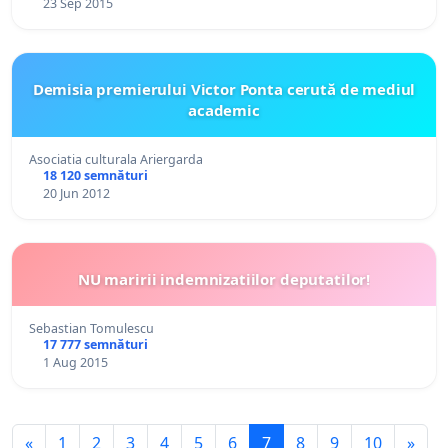
23 Sep 2015
Demisia premierului Victor Ponta cerută de mediul
academic
Asociatia culturala Ariergarda
18 120 semnături
20 Jun 2012
NU maririi indemnizatiilor deputatilor!
Sebastian Tomulescu
17 777 semnături
1 Aug 2015
«
1
2
3
4
5
6
7
8
9
10
»