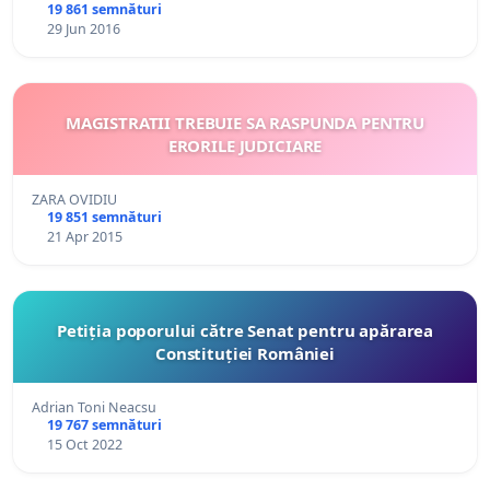
19 861 semnături
29 Jun 2016
MAGISTRATII TREBUIE SA RASPUNDA PENTRU
ERORILE JUDICIARE
ZARA OVIDIU
19 851 semnături
21 Apr 2015
Petiția poporului către Senat pentru apărarea
Constituției României
Adrian Toni Neacsu
19 767 semnături
15 Oct 2022