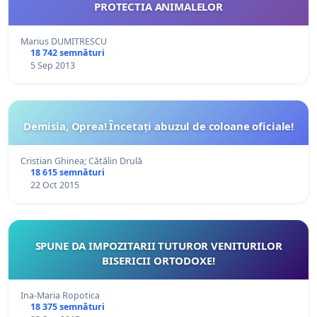
PROTECTIA ANIMALELOR
Marius DUMITRESCU
18 742 semnături
5 Sep 2013
Demisia, Oprea! Încetați abuzul de coloane oficiale!
Cristian Ghinea; Cătălin Drulă
18 615 semnături
22 Oct 2015
SPUNE DA IMPOZITARII TUTUROR VENITURILOR
BISERICII ORTODOXE!
Ina-Maria Ropotica
18 375 semnături