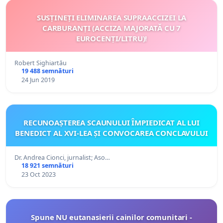
SUSȚINEȚI ELIMINAREA SUPRAACCIZEI LA
CARBURANȚI (ACCIZA MAJORATĂ CU 7
EUROCENȚI/LITRU)!
Robert Sighiartău
19 488 semnături
24 Jun 2019
RECUNOAȘTEREA SCAUNULUI ÎMPIEDICAT AL LUI
BENEDICT AL XVI-LEA ȘI CONVOCAREA CONCLAVULUI
Dr. Andrea Cionci, jurnalist; Aso…
18 921 semnături
23 Oct 2023
Spune NU eutanasierii cainilor comunitari -