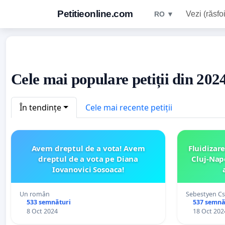
Petitieonline.com
Vezi (răsfoi
RO ▼
Cele mai populare petiții din 20
În tendințe
Cele mai recente petiții
Avem dreptul de a vota! Avem
Fluidizare
dreptul de a vota pe Diana
Cluj-Nap
Iovanovici Sosoaca!
Un român
Sebestyen Csi
533 semnături
537 semnă
8 Oct 2024
18 Oct 202