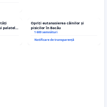
tăți
Opriți eutanasierea câinilor și
și palatele
pisicilor în Bacău
1 600 semnături
Notificare de transparență