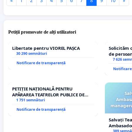
«
1
2
3
4
5
6
7
8
9
10
»
Petiții promovate de alți utilizatori
Libertate pentru VIOREL PAȘCA
Solicităm 
30 290 semnături
de persoan
7 626 sem
Notificare de transparență
Notificar
PETIȚIE NAȚIONALĂ PENTRU
Sal
APĂRAREA TEATRELOR PUBLICE DE
Ambasa
REPERTORIU DIN ROMÂNIA
1 751 semnături
managerul
Notificare de transparență
Salvați Te
Ambasadori
managerul
389 semnă