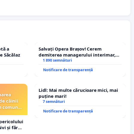
tă a
Salvați Opera Brașov! Cerem
le Săcălaz
demiterea managerului interimar,
Petrean Lucian-Marius!
1 890 semnături
Notificare de transparență
Lidl: Mai multe cărucioare mici, mai
narea
puține mari!
de câinii
7 semnături
din comuna
Notificare de transparență
pericolului
vi și fără