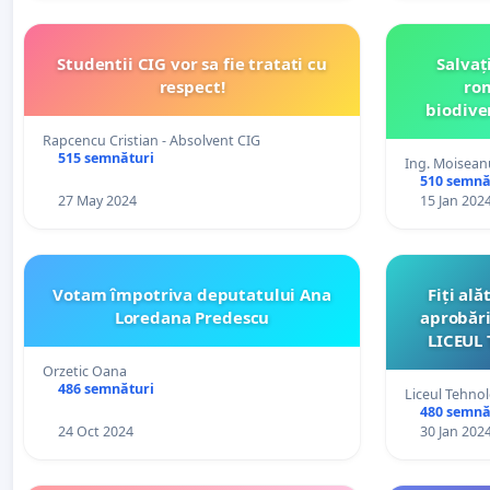
Studentii CIG vor sa fie tratati cu
Salvaț
respect!
rom
biodiver
Rapcencu Cristian - Absolvent CIG
515 semnături
Ing. Moisean
510 semnă
27 May 2024
15 Jan 202
Votam împotriva deputatului Ana
Fiți ală
Loredana Predescu
aprobări
LICEUL
Orzetic Oana
486 semnături
Liceul Tehno
480 semnă
24 Oct 2024
30 Jan 202