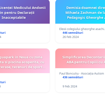
Licenței Medicului Andonii
Demisia doamnei dire
in pentru Declarații
Mihaela Zachman de la
Inacceptabile
Pedagogic Gheorghe 
Elevii colegiului gheorghe asach
turi
446 semnături
4
26 Feb 2024
quapark in Noua cu zona
Simplificarea Decontarii
ta si piscina acoperita, cu
ABA pentru Copiii cu
terase, terenuri de sport
adolescenti si parcare.
Paul Boncutiu - Asociația Autism
436 semnături
turi
4
9 Feb 2024