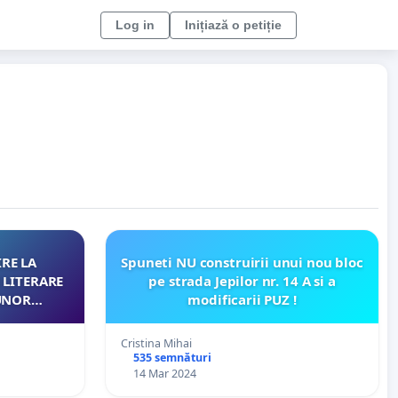
Log in
Inițiază o petiție
Spuneti NU construirii unui nou bloc
 LITERARE
pe strada Jepilor nr. 14 A si a
modificarii PUZ !
Cristina Mihai
NĂU
535 semnături
14 Mar 2024