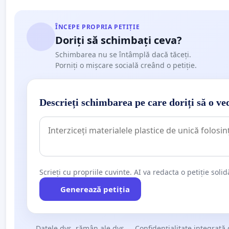
ÎNCEPE PROPRIA PETIȚIE
Doriți să schimbați ceva?
Schimbarea nu se întâmplă dacă tăceți.
Porniți o mișcare socială creând o petiție.
Descrieți schimbarea pe care doriți să o ve
Scrieți cu propriile cuvinte. AI va redacta o petiție soli
Generează petiția
Datele dvs. rămân ale dvs.
Confidențialitate integrată 