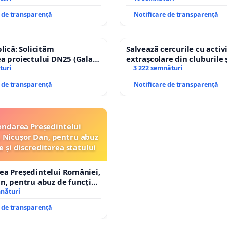
e de transparență
Notificare de transparență
lică: Solicităm
Salvează cercurile cu activi
a proiectului DN25 (Galați
extrașcolare din cluburile 
achi) prin devierea
turi
copiilor
3 222 semnături
n afara localităților!
e de transparență
Notificare de transparență
ndarea Președintelui
 Nicușor Dan, pentru abuz
e și discreditarea statului
ea Președintelui României,
n, pentru abuz de funcție
tarea statului
mnături
e de transparență