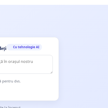
Cu tehnologie AI
deți
dă pentru dvs.
de la început