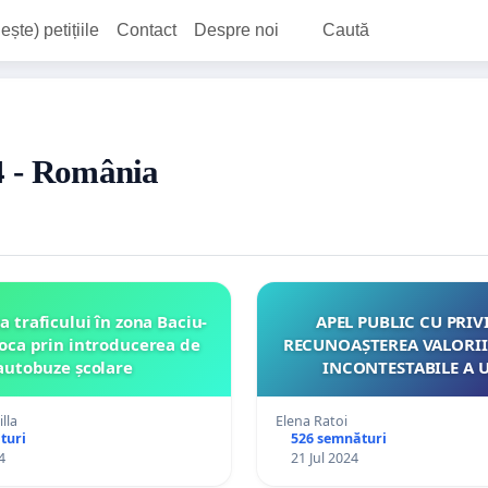
ește) petițiile
Contact
Despre noi
Caută
24 - România
a traficului în zona Baciu-
APEL PUBLIC CU PRIVIRE LA
oca prin introducerea de
RECUNOAȘTEREA VALORII
autobuze școlare
INCONTESTABILE A UNOR
SCRIITOARE PRIN INSTALAREA DE
BUSTURI PE ALEEA CLASICILOR DIN
lla
Elena Ratoi
MUNICIPIUL CHIȘI
turi
526 semnături
4
21 Jul 2024