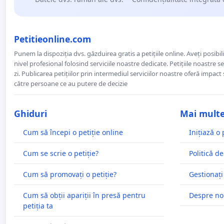
Petitieonline.com
Punem la dispoziția dvs. găzduirea gratis a petițiile online. Aveți posibili
nivel profesional folosind serviciile noastre dedicate. Petițiile noastre 
zi. Publicarea petițiilor prin intermediul serviciilor noastre oferă impact și
către persoane ce au putere de decizie
Ghiduri
Mai mult
Cum să începi o petiție online
Inițiază o 
Cum se scrie o petiție?
Politică de
Cum să promovați o petiție?
Gestionați
Cum să obții apariții în presă pentru
Despre no
petiția ta