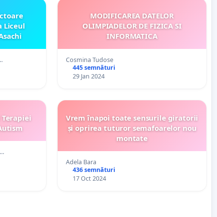
ctoare
MODIFICAREA DATELOR
 Liceul
OLIMPIADELOR DE FIZICA SI
Asachi
INFORMATICA
i…
Cosmina Tudose
445 semnături
29 Jan 2024
 Terapiei
Vrem înapoi toate sensurile giratorii
 Autism
și oprirea tuturor semafoarelor nou
montate
 …
Adela Bara
436 semnături
17 Oct 2024