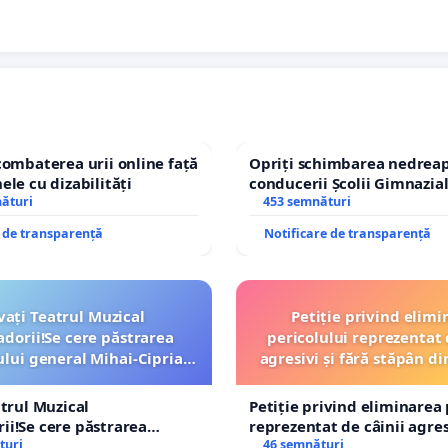
combaterea urii online față
Opriți schimbarea nedreap
ele cu dizabilități
conducerii Școlii Gimnazia
nături
453 semnături
e de transparență
Notificare de transparență
vați Teatrul Muzical
Petiție privind elimi
dorii!Se cere păstrarea
pericolului reprezentat 
ui general Mihai-Ciprian
agresivi și fără stăpân 
ROGOJAN
Tunari
atrul Muzical
Petiție privind eliminarea 
i!Se cere păstrarea
reprezentat de câinii agresi
ui general Mihai-Ciprian
turi
stăpân din comuna Tunari
46 semnături