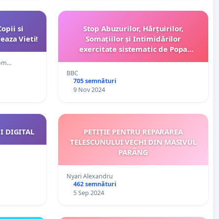
ii si
Stop Abuzurilor, Hărțuirilor,
eaza Vieti!
Somațiilor și Intimidărilor
exercitate sistematic de Popa
Constanța, președinta (OBBCSSR) la
Rom…
adresa membrilor organizației
BBC
profesionale
705 semnături
9 Nov 2024
 DIGITAL
PETIȚIE PENTRU REPARAREA
TELESCUNULUI VECHI DIN MASIVUL
PARÂNG
Nyari Alexandru
462 semnături
5 Sep 2024