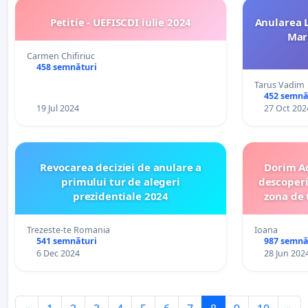
Petitie - UEFISCDI iulie 2024
Anularea 
Mar
Carmen Chifiriuc
458 semnături
Tarus Vadim
452 semnă
19 Jul 2024
27 Oct 202
Revocarea deciziei de anulare a
Dorim A
primului tur de alegeri
descoperi
prezidentiale 2024
zona de 
pentru 
Trezeste-te Romania
Ioana
541 semnături
987 semnă
6 Dec 2024
28 Jun 202