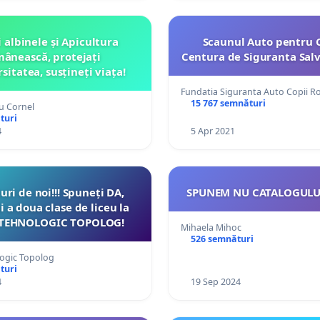
i albinele și Apicultura
Scaunul Auto pentru Cop
ânească, protejați
Centura de Siguranta Salv
sitatea, susțineți viața!
Fundatia Siguranta Auto Copii 
15 767 semnături
u Cornel
turi
4
5 Apr 2021
turi de noi!!! Spuneți DA,
SPUNEM NU CATALOGULUI
i a doua clase de liceu la
 TEHNOLOGIC TOPOLOG!
Mihaela Mihoc
526 semnături
logic Topolog
turi
4
19 Sep 2024