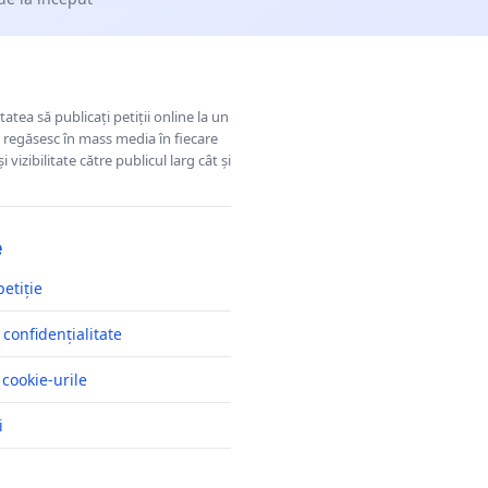
tatea să publicați petiții online la un
se regăsesc în mass media în fiecare
 vizibilitate către publicul larg cât și
e
petiție
 confidențialitate
 cookie-urile
i