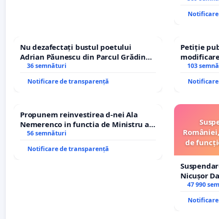
ROGOJAN
Notificar
Nu dezafectați bustul poetului
Petiție pub
Adrian Păunescu din Parcul Grădina
modificare
Icoanei! Stop cenzurii culturale!
36 semnături
– Hanu Con
103 semnă
traseului î
Notificare de transparență
Notificar
Propunem reinvestirea d-nei Ala
Suspe
Nemerenco in functia de Ministru al
României,
Sanatatii
56 semnături
de funcți
Notificare de transparență
Suspendar
Nicușor Da
și discredi
47 990 se
Notificar