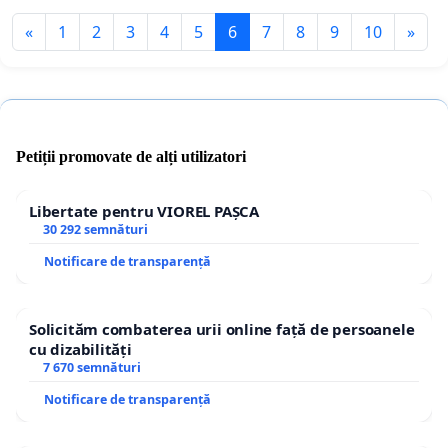
«
1
2
3
4
5
6
7
8
9
10
»
Petiții promovate de alți utilizatori
Libertate pentru VIOREL PAȘCA
30 292 semnături
Notificare de transparență
Solicităm combaterea urii online față de persoanele
cu dizabilități
7 670 semnături
Notificare de transparență