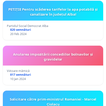
PETIȚIE Pentru scăderea tarifelor la apa potabilă și
canalizare în județul Alba!
Partidul Social Democrat Alba
820 semnături
20 Feb 2024
Anularea impozitării concediilor bolnavilor și
gravidelor
Viitoare mămică
817 semnături
10 Jan 2024
Solicitare către prim-ministrul Romaniei - Marcel
Ciolacu