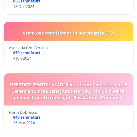
856 semnături
18 Oct 2024
Vrem aer condiționat în autobuzele STV!
Asociația GAL Berceni
850 semnături
4 Jun 2024
DREPTATE PENTRU VLAD! Patriotismul nu este ilegal!
Cerem anularea sancțiunii elevului din Baia Mare,
pedepsit pentru mesajul "Basarabia e România"
Florin Dobrescu
840 semnături
26 Mar 2024