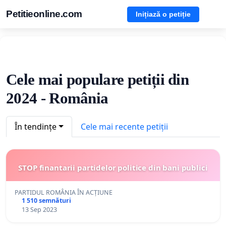
Petitieonline.com
Inițiază o petiție
Cele mai populare petiții din
2024 - România
În tendințe
Cele mai recente petiții
STOP finantarii partidelor politice din bani publici
PARTIDUL ROMÂNIA ÎN ACȚIUNE
1 510 semnături
13 Sep 2023