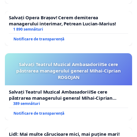
Salvați Opera Brașov! Cerem demiterea
managerului interimar, Petrean Lucian-Marius!
1 890 semnături
Notificare de transparență
Salvați Teatrul Muzical Ambasadorii!Se cere
păstrarea managerului general Mihai-Ciprian
ROGOJAN
Salvați Teatrul Muzical Ambasadorii!Se cere
păstrarea managerului general Mihai-Ciprian
ROGOJAN
389 semnături
Notificare de transparență
Lidl: Mai multe cărucioare mici, mai puține mari!