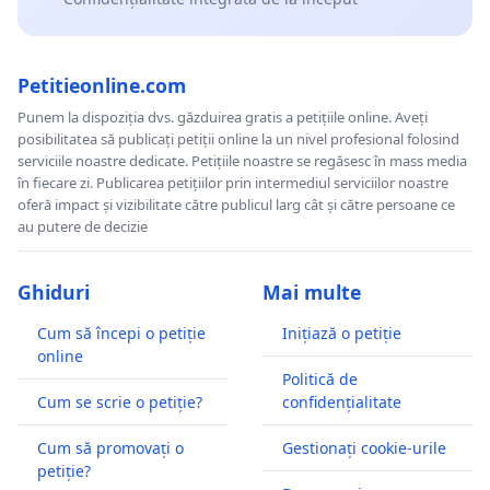
Petitieonline.com
Punem la dispoziția dvs. găzduirea gratis a petițiile online. Aveți
posibilitatea să publicați petiții online la un nivel profesional folosind
serviciile noastre dedicate. Petițiile noastre se regăsesc în mass media
în fiecare zi. Publicarea petițiilor prin intermediul serviciilor noastre
oferă impact și vizibilitate către publicul larg cât și către persoane ce
au putere de decizie
Ghiduri
Mai multe
Cum să începi o petiție
Inițiază o petiție
online
Politică de
Cum se scrie o petiție?
confidențialitate
Cum să promovați o
Gestionați cookie-urile
petiție?