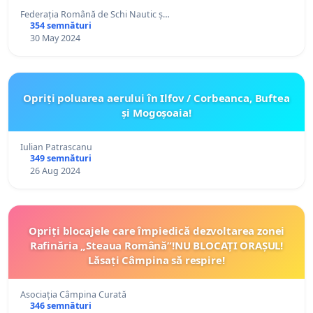
Federația Română de Schi Nautic ș…
354 semnături
30 May 2024
Opriți poluarea aerului în Ilfov / Corbeanca, Buftea
și Mogoșoaia!
Iulian Patrascanu
349 semnături
26 Aug 2024
Opriți blocajele care împiedică dezvoltarea zonei
Rafinăria „Steaua Română”!NU BLOCAȚI ORAȘUL!
Lăsați Câmpina să respire!
Asociația Câmpina Curată
346 semnături