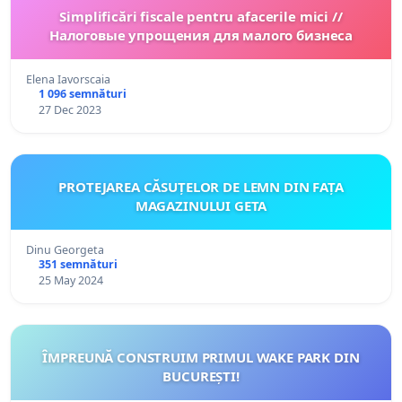
Simplificări fiscale pentru afacerile mici //
Налоговые упрощения для малого бизнеса
Elena Iavorscaia
1 096 semnături
27 Dec 2023
PROTEJAREA CĂSUȚELOR DE LEMN DIN FAȚA
MAGAZINULUI GETA
Dinu Georgeta
351 semnături
25 May 2024
ÎMPREUNĂ CONSTRUIM PRIMUL WAKE PARK DIN
BUCUREȘTI!