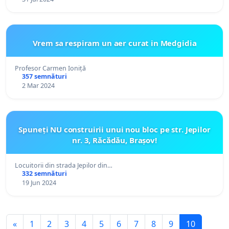
Vrem sa respiram un aer curat in Medgidia
Profesor Carmen Ioniță
357 semnături
2 Mar 2024
Spuneți NU construirii unui nou bloc pe str. Jepilor
nr. 3, Răcădău, Brașov!
Locuitorii din strada Jepilor din…
332 semnături
19 Jun 2024
«
1
2
3
4
5
6
7
8
9
10