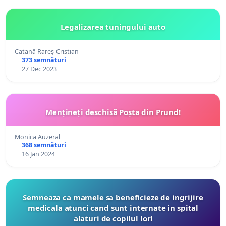
Legalizarea tuningului auto
Catană Rareș-Cristian
373 semnături
27 Dec 2023
Mențineți deschisă Poșta din Prund!
Monica Auzeral
368 semnături
16 Jan 2024
Semneaza ca mamele sa beneficieze de ingrijire
medicala atunci cand sunt internate in spital
alaturi de copilul lor!