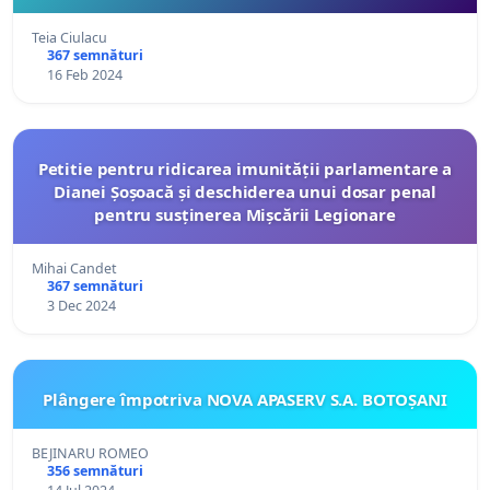
Teia Ciulacu
367 semnături
16 Feb 2024
Petitie pentru ridicarea imunității parlamentare a
Dianei Șoșoacă și deschiderea unui dosar penal
pentru susținerea Mișcării Legionare
Mihai Candet
367 semnături
3 Dec 2024
Plângere împotriva NOVA APASERV S.A. BOTOȘANI
BEJINARU ROMEO
356 semnături