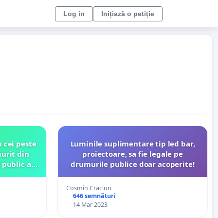
Log in
Inițiază o petiție
 cei peste
Luminile suplimentare tip led bar,
murit din
proiectoare, sa fie legale pe
 public al
drumurile publice doar acoperite!
ț din 2018
icităm
Cosmin Craciun
ă...
646 semnături
14 Mar 2023