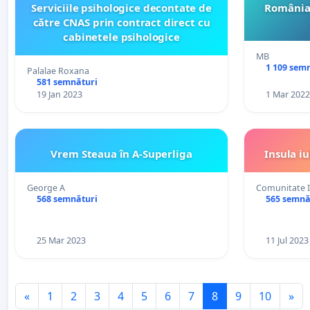
Serviciile psihologice decontate de
România 
către CNAS prin contract direct cu
cabinetele psihologice
MB
1 109 sem
Palalae Roxana
581 semnături
19 Jan 2023
1 Mar 2022
Vrem Steaua în A-Superliga
Insula iu
George A
Comunitate In
568 semnături
565 semnă
25 Mar 2023
11 Jul 2023
«
1
2
3
4
5
6
7
8
9
10
»