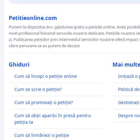
Petitieonline.com
Punem la dispoziția dvs. găzduirea gratis a petițiile online. Aveți posibili
nivel profesional folosind serviciile noastre dedicate. Petițiile noastre 
zi. Publicarea petițiilor prin intermediul serviciilor noastre oferă impact și
către persoane ce au putere de decizie
Ghiduri
Mai mult
Cum să începi o petiție online
Inițiază o 
Cum se scrie o petiție?
Politică de
Cum să promovați o petiție?
Gestionați
Cum să obții apariții în presă pentru
Despre no
petiția ta
Cum să înmânezi o petiție