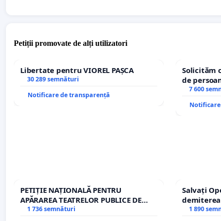
Petiții promovate de alți utilizatori
Libertate pentru VIOREL PAȘCA
Solicităm 
30 289 semnături
de persoan
7 600 sem
Notificare de transparență
Notificar
PETIȚIE NAȚIONALĂ PENTRU
Salvați Op
APĂRAREA TEATRELOR PUBLICE DE
demiterea
REPERTORIU DIN ROMÂNIA
1 736 semnături
Petrean Lu
1 890 sem