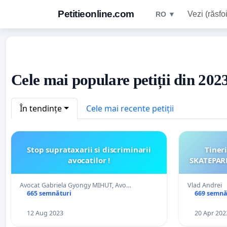
Petitieonline.com
Vezi (răsfoi
RO ▼
Cele mai populare petiții din 20
În tendințe
Cele mai recente petiții
Stop suprataxarii si discriminarii
Tineri
avocatilor !
SKATEPARK
Avocat Gabriela Gyongy MIHUT, Avo…
Vlad Andrei
665 semnături
669 semnă
12 Aug 2023
20 Apr 202