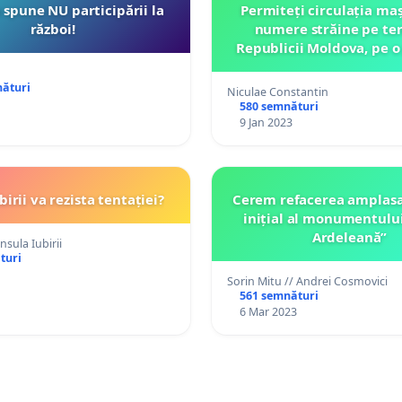
spune NU participării la
Permiteți circulația maș
război!
numere străine pe ter
Republicii Moldova, pe o
mai mare de 180 de 
nături
Niculae Constantin
580 semnături
9 Jan 2023
birii va rezista tentației?
Cerem refacerea amplas
inițial al monumentului
Ardeleană”
sula Iubirii
turi
Sorin Mitu // Andrei Cosmovici
561 semnături
6 Mar 2023