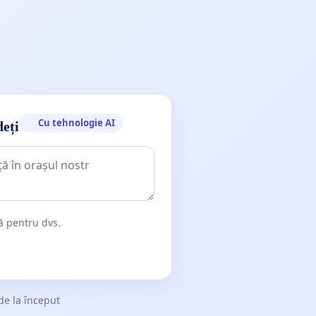
Cu tehnologie AI
deți
dă pentru dvs.
de la început