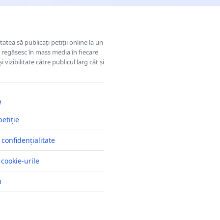
tatea să publicați petiții online la un
se regăsesc în mass media în fiecare
 vizibilitate către publicul larg cât și
e
petiție
 confidențialitate
 cookie-urile
i