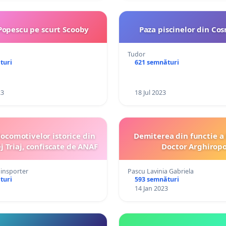
Popescu pe scurt Scooby
Paza piscinelor din Co
Tudor
turi
621 semnături
23
18 Jul 2023
locomotivelor istorice din
Demiterea din functie 
 Triaj, confiscate de ANAF
Doctor Arghiropo
ainsporter
Pascu Lavinia Gabriela
turi
593 semnături
14 Jan 2023