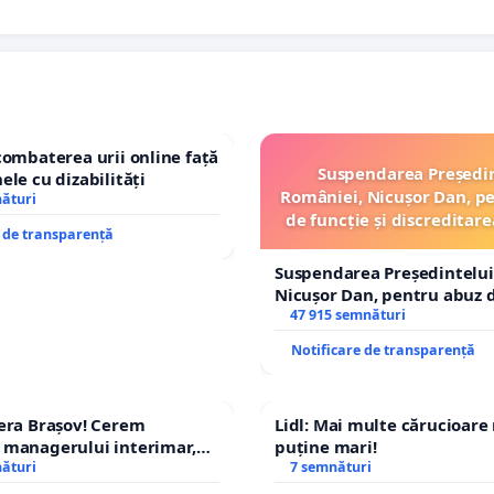
combaterea urii online față
Suspendarea Președi
ele cu dizabilități
României, Nicușor Dan, p
nături
de funcție și discreditare
e de transparență
Suspendarea Președintelui
Nicușor Dan, pentru abuz d
și discreditarea statului
47 915 semnături
Notificare de transparență
era Brașov! Cerem
Lidl: Mai multe cărucioare
 managerului interimar,
puține mari!
cian-Marius!
nături
7 semnături