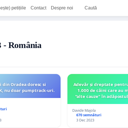
ește) petițiile
Contact
Despre noi
Caută
23 - România
i din Oradea doresc si
Adevăr și dreptate pentru
, nu doar pumptrack-uri.
1.000 de câini care au 
"alte cauze" în adăpostul
municipiului Piatra Neam
până în prezent. Sol
turi
Davide Majola
suspendarea imediat
670 semnături
3
3 Dec 2023