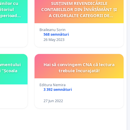
inilor cu
SUSȚINEM REVENDICĂRILE
itoriul
CONTABILILOR DIN ÎNVĂȚĂMÂNT ȘI
 perioadă
A CELORLALTE CATEGORII DE
zile.
PERSONAL DIDACTIC AUXILIAR
Braileanu Sorin
568 semnături
26 May 2023
amentului
Hai să convingem CNA că lectura
 ”Școala
trebuie încurajată!
Editura Nemira
3 392 semnături
27 Jun 2022