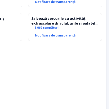
Notificare de transparență
r și
Salvează cercurile cu activități
extrașcolare din cluburile și palatele
copiilor
3 069 semnături
Notificare de transparență