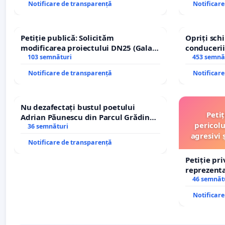
Notificare de transparență
Notificar
Petiție publică: Solicităm
Opriți sc
modificarea proiectului DN25 (Galați
conducerii
– Hanu Conachi) prin devierea
103 semnături
453 semnă
traseului în afara localităților!
Notificare de transparență
Notificar
Nu dezafectați bustul poetului
Peti
Adrian Păunescu din Parcul Grădina
pericolu
Icoanei! Stop cenzurii culturale!
36 semnături
agresivi 
Notificare de transparență
Petiție pr
reprezentat
stăpân di
46 semnăt
Notificar