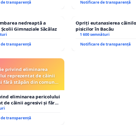
e de transparență
Notificare de transparență
himbarea nedreaptă a
Opriți eutanasierea câinilo
 Școlii Gimnaziale Săcălaz
pisicilor în Bacău
turi
1 600 semnături
e de transparență
Notificare de transparență
ție privind eliminarea
lui reprezentat de câinii
și fără stăpân din comuna
Tunari
ivind eliminarea pericolului
 de câinii agresivi și fără
n comuna Tunari
uri
e de transparență