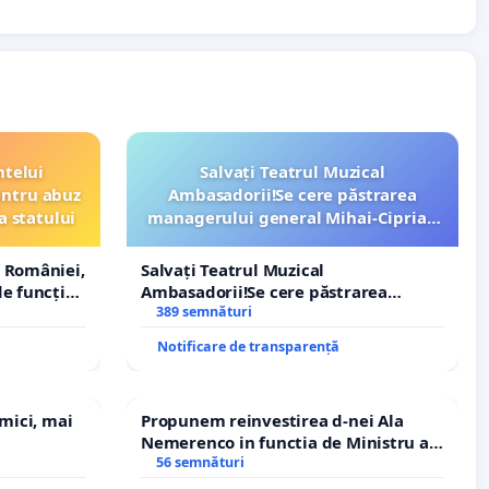
ntelui
Salvați Teatrul Muzical
entru abuz
Ambasadorii!Se cere păstrarea
a statului
managerului general Mihai-Ciprian
ROGOJAN
 României,
Salvați Teatrul Muzical
e funcție
Ambasadorii!Se cere păstrarea
managerului general Mihai-Ciprian
389 semnături
ROGOJAN
Notificare de transparență
 mici, mai
Propunem reinvestirea d-nei Ala
Nemerenco in functia de Ministru al
Sanatatii
56 semnături