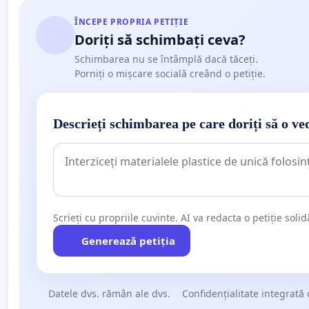
ÎNCEPE PROPRIA PETIȚIE
Doriți să schimbați ceva?
Schimbarea nu se întâmplă dacă tăceți.
Porniți o mișcare socială creând o petiție.
Descrieți schimbarea pe care doriți să o ve
Scrieți cu propriile cuvinte. AI va redacta o petiție soli
Generează petiția
Datele dvs. rămân ale dvs.
Confidențialitate integrată 