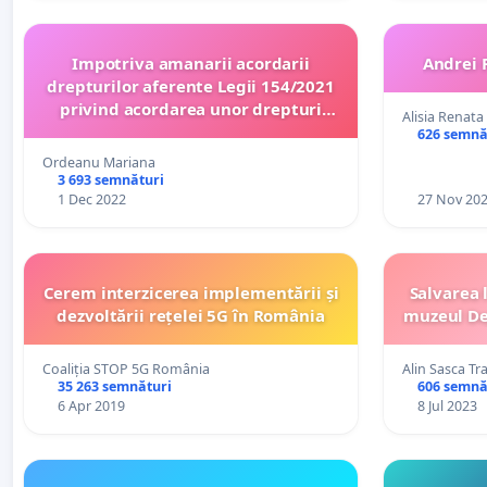
Impotriva amanarii acordarii
Andrei 
drepturilor aferente Legii 154/2021
privind acordarea unor drepturi
Alisia Renata
persoanelor persecutate de către
626 semnă
regimurile instaurate în România cu
Ordeanu Mariana
începere de la 6 septembrie 1940
3 693 semnături
1 Dec 2022
27 Nov 20
Cerem interzicerea implementării și
Salvarea 
dezvoltării rețelei 5G în România
muzeul Dej
Coaliția STOP 5G România
Alin Sasca Tr
35 263 semnături
606 semnă
6 Apr 2019
8 Jul 2023