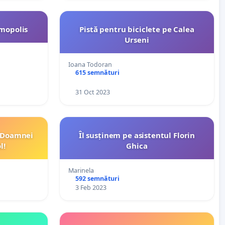
smopolis
Pistă pentru biciclete pe Calea
Urseni
Ioana Todoran
615 semnături
31 Oct 2023
a Doamnei
Îl susținem pe asistentul Florin
l!
Ghica
Marinela
592 semnături
3 Feb 2023