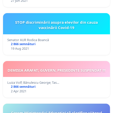
27 Jun 2021
STOP discriminării asupra elevilor din cauza
vaccinării Covid-19
Senator AUR Rodica Boancă
2 866 semnături
19 Aug 2021
DEMISIA ARAFAT; GUVERN; PREȘEDINTE SUSPENDAT !!!
Luiza Volf; Bănulescu George; Tas…
2 866 semnături
2 Apr 2021
Cerem Ministerului Educației să clarifice viitorul