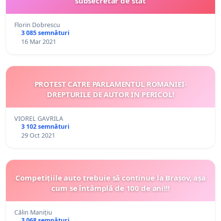
subsecretar de stat
Florin Dobrescu
3 085 semnături
16 Mar 2021
PROTEST CATRE PARLAMENTUL ROMANIEI-
DREPTURILE DE AUTOR IN PERICOL!
VIOREL GAVRILA
3 102 semnături
29 Oct 2021
Competițiile auto trebuie să continue la Brașov, așa
cum se întâmplă de 100 de ani!!!
Călin Manițiu
3 068 semnături