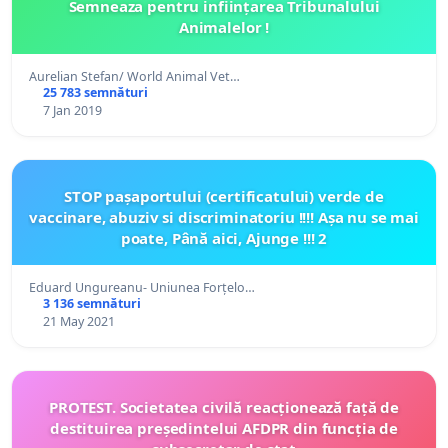
Semneaza pentru inființarea Tribunalului
Animalelor !
Aurelian Stefan/ World Animal Vet…
25 783 semnături
7 Jan 2019
STOP pașaportului (certificatului) verde de
vaccinare, abuziv si discriminatoriu !!!! Așa nu se mai
poate, Până aici, Ajunge !!! 2
Eduard Ungureanu- Uniunea Forțelo…
3 136 semnături
21 May 2021
PROTEST. Societatea civilă reacționează față de
destituirea președintelui AFDPR din funcția de