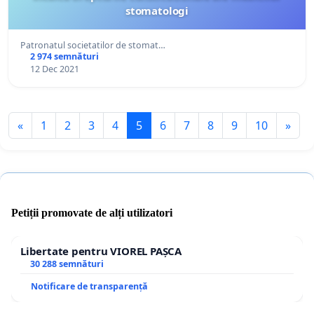
stomatologi
Patronatul societatilor de stomat…
2 974 semnături
12 Dec 2021
«
1
2
3
4
5
6
7
8
9
10
»
Petiții promovate de alți utilizatori
Libertate pentru VIOREL PAȘCA
30 288 semnături
Notificare de transparență