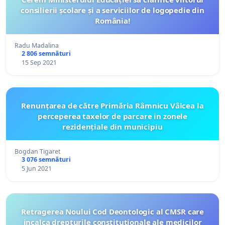
consilierii școlare și a serviciilor de logopedie din
România!
Radu Madalina
2 806 semnături
15 Sep 2021
Renunțarea de către Primăria Râmnicu Vâlcea la
perceperea taxelor de parcare in zonele
rezidențiale din municipiu
Bogdan Tigaret
3 076 semnături
5 Jun 2021
Retragerea Noului Cod Deontologic al CMSR care
incalca drepturile constitutionale ale medicilor