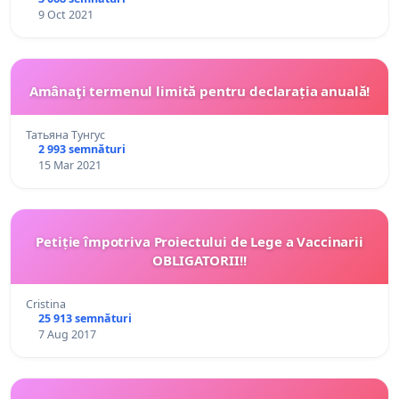
9 Oct 2021
Amânaţi termenul limită pentru declarația anuală!
Татьяна Тунгус
2 993 semnături
15 Mar 2021
Petiție împotriva Proiectului de Lege a Vaccinarii
OBLIGATORII!!
Cristina
25 913 semnături
7 Aug 2017