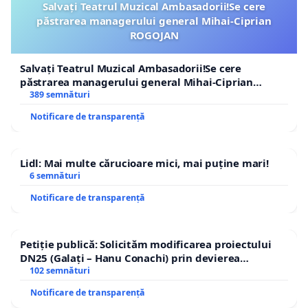
Salvați Teatrul Muzical Ambasadorii!Se cere
păstrarea managerului general Mihai-Ciprian
ROGOJAN
Salvați Teatrul Muzical Ambasadorii!Se cere
păstrarea managerului general Mihai-Ciprian
ROGOJAN
389 semnături
Notificare de transparență
Lidl: Mai multe cărucioare mici, mai puține mari!
6 semnături
Notificare de transparență
Petiție publică: Solicităm modificarea proiectului
DN25 (Galați – Hanu Conachi) prin devierea
traseului în afara localităților!
102 semnături
Notificare de transparență