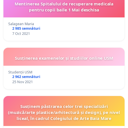
Mentinerea Spitalului de recuperare medicala
pentru copii baile 1 Mai deschisa
Salagean Maria
2 985 semnături
7 Oct 2021
Susținerea examenelor și studiilor online USM
Studenții USM
2 962 semnături
25 Nov 2021
Susținem păstrarea celor trei specializări
(muzică/arte plastice/arhitectură și design), pe nivel
liceal, în cadrul Colegiului de Arte Baia Mare