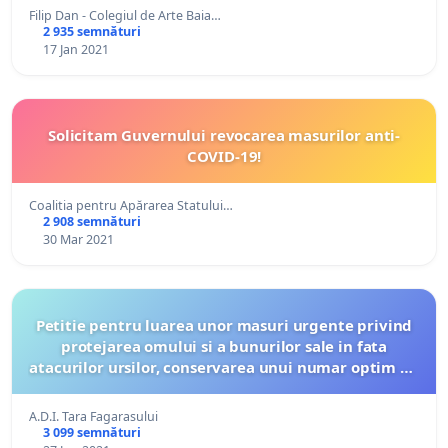
Filip Dan - Colegiul de Arte Baia…
2 935 semnături
17 Jan 2021
Solicitam Guvernului revocarea masurilor anti-
COVID-19!
Coalitia pentru Apărarea Statului…
2 908 semnături
30 Mar 2021
Petitie pentru luarea unor masuri urgente privind
protejarea omului si a bunurilor sale in fata
atacurilor ursilor, conservarea unui numar optim de
ursi, implicarea specialistilor in luarea deciziilor
A.D.I. Tara Fagarasului
3 099 semnături