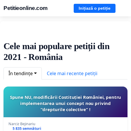
Petitieonline.com
Inițiază o petiție
Cele mai populare petiții din
2021 - România
În tendințe
Cele mai recente petiții
Spune NU, modificării Costituției României, pentru
implementarea unui concept nou privind
”drepturile colective” !
Narciz Bejinariu
5 835 semnături