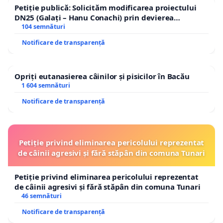
Petiție publică: Solicităm modificarea proiectului
DN25 (Galați – Hanu Conachi) prin devierea
traseului în afara localităților!
104 semnături
Notificare de transparență
Opriți eutanasierea câinilor și pisicilor în Bacău
1 604 semnături
Notificare de transparență
Petiție privind eliminarea pericolului reprezentat
de câinii agresivi și fără stăpân din comuna Tunari
Petiție privind eliminarea pericolului reprezentat
de câinii agresivi și fără stăpân din comuna Tunari
46 semnături
Notificare de transparență