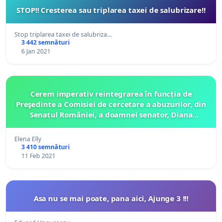
STOP!! Cresterea sau triplarea taxei de salubrizare!!
Stop triplarea taxei de salubriza…
3 442 semnături
6 Jan 2021
Cerem imperativ reintegrarea în funcția de
Preşedinte a Comisiei de cercetare a abuzurilor, din
Senatul României, a doamnei senator, Diana
Iovanovici Şoşoacă
Elena Elly
3 410 semnături
11 Feb 2021
Asa nu se mai poate, pana aici, Ajunge 3 !!!