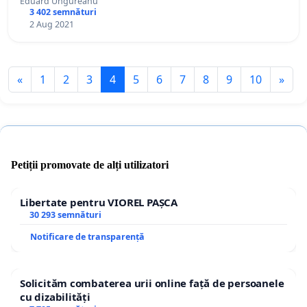
Eduard Ungureanu
3 402 semnături
2 Aug 2021
«
1
2
3
4
5
6
7
8
9
10
»
Petiții promovate de alți utilizatori
Libertate pentru VIOREL PAȘCA
30 293 semnături
Notificare de transparență
Solicităm combaterea urii online față de persoanele
cu dizabilități