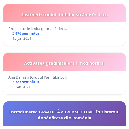
Susțineți studiul limbilor străine în liceu
Profesorii de limba germană din j…
3 876 semnături
15 Jan 2021
Activarea gradinitelor in mod normal
Ana Damian (Grupul Parintilor Sol…
3 787 semnături
8 Feb 2021
Introducerea GRATUITĂ a IVERMECTINEI în sistemul
de sănătate din România