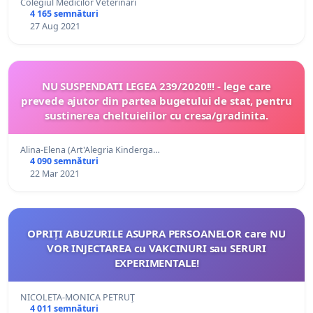
Colegiul Medicilor Veterinari
4 165 semnături
27 Aug 2021
NU SUSPENDATI LEGEA 239/2020!!! - lege care
prevede ajutor din partea bugetului de stat, pentru
sustinerea cheltuielilor cu cresa/gradinita.
Alina-Elena (Art'Alegria Kinderga…
4 090 semnături
22 Mar 2021
OPRIȚI ABUZURILE ASUPRA PERSOANELOR care NU
VOR INJECTAREA cu VAKCINURI sau SERURI
EXPERIMENTALE!
NICOLETA-MONICA PETRUŢ
4 011 semnături