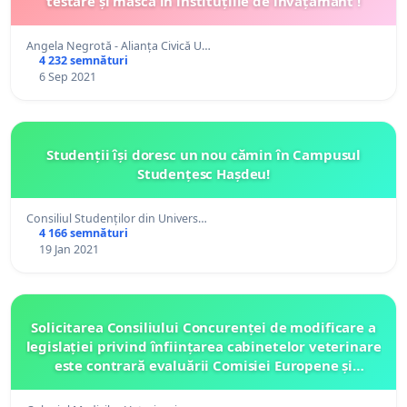
testare și mască în instituțiile de învățământ !
Angela Negrotă - Alianța Civică U…
4 232 semnături
6 Sep 2021
Studenții își doresc un nou cămin în Campusul
Studențesc Hașdeu!
Consiliul Studenților din Univers…
4 166 semnături
19 Jan 2021
Solicitarea Consiliului Concurenței de modificare a
legislației privind înființarea cabinetelor veterinare
este contrară evaluării Comisiei Europene și
hotărârilor CJUE