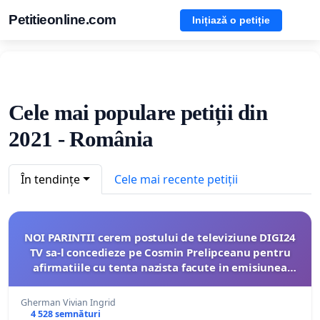
Petitieonline.com
Inițiază o petiție
Cele mai populare petiții din
2021 - România
În tendințe
Cele mai recente petiții
NOI PARINTII cerem postului de televiziune DIGI24
TV sa-l concedieze pe Cosmin Prelipceanu pentru
afirmatiile cu tenta nazista facute in emisiunea
interviu cu Ministrul Educatiei
Gherman Vivian Ingrid
4 528 semnături