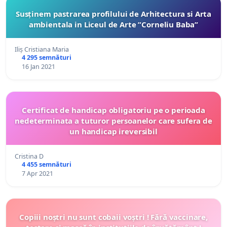
Susținem pastrarea profilului de Arhitectura si Arta
ambientala in Liceul de Arte ”Corneliu Baba”
Iliș Cristiana Maria
4 295 semnături
16 Jan 2021
Certificat de handicap obligatoriu pe o perioada
nedeterminata a tuturor persoanelor care sufera de
un handicap ireversibil
Cristina D
4 455 semnături
7 Apr 2021
Copiii noștri nu sunt cobaii voștri ! Fără vaccinare,