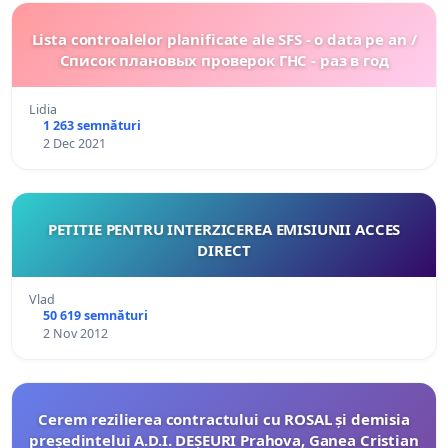
Lista controalelor planificate ale SFS - o data pe an /
Список плановых проверок ГНС - раз в год
Lidia
1 263 semnături
2 Dec 2021
PETITIE PENTRU INTERZICEREA EMISIUNII ACCES
DIRECT
Vlad
50 619 semnături
2 Nov 2012
Cerem rezilierea contractului cu ROSAL și demisia
președintelui A.D.I. DEȘEURI Prahova, Ganea Cristian