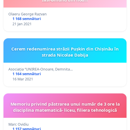
Olaeru George Razvan
1 168 semnături
21 Jan 2021
Cerem redenumirea străzii Pușkin din Chișinău în
strada Nicolae Dabija
Asociația “UNIREA-Onoare, Demnita…
1 164 semnături
16 Mar 2021
Memoriu privind păstrarea unui număr de 3 ore la
disciplina matematică- liceu, filiera tehnologică
Marc Ovidiu
1 157 semnături