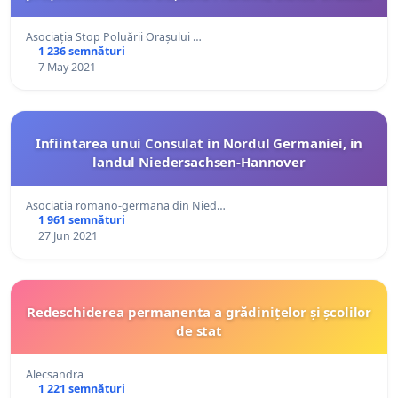
Asociația Stop Poluării Orașului …
1 236 semnături
7 May 2021
Infiintarea unui Consulat in Nordul Germaniei, in
landul Niedersachsen-Hannover
Asociatia romano-germana din Nied…
1 961 semnături
27 Jun 2021
Redeschiderea permanenta a grădinițelor și școlilor
de stat
Alecsandra
1 221 semnături