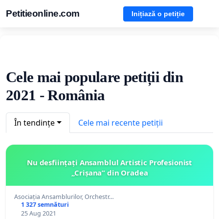
Petitieonline.com
Inițiază o petiție
Cele mai populare petiții din
2021 - România
În tendințe
Cele mai recente petiții
Nu desființați Ansamblul Artistic Profesionist
„Crișana” din Oradea
Asociația Ansamblurilor, Orchestr…
1 327 semnături
25 Aug 2021