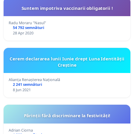
Suntem impotriva vaccinarii obligatorii !
Radu Moraru "Nasul"
54 792 semnături
28 Apr 2020
Cerem declararea lunii Iunie drept Luna Identității
Creștine
Alianța Renașterea Națională
2 241 semnături
8 Jun 2021
Părinții fără discriminare la festivități!
Adrian Ciorna