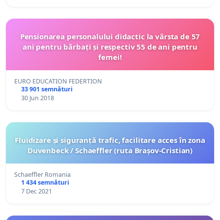
Pensionarea personalului didactic la vârsta de 57
ani pentru bărbați și respectiv 55 de ani pentru
femei!
EURO EDUCATION FEDERTION
33 901 semnături
30 Jun 2018
Fluidizare și siguranță trafic, facilitare acces în zona
Duvenbeck / Schaeffler (ruta Brașov-Cristian)
Schaeffler Romania
1 434 semnături
7 Dec 2021