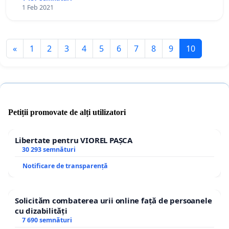
1 Feb 2021
«
1
2
3
4
5
6
7
8
9
10
Petiții promovate de alți utilizatori
Libertate pentru VIOREL PAȘCA
30 293 semnături
Notificare de transparență
Solicităm combaterea urii online față de persoanele
cu dizabilități
7 690 semnături