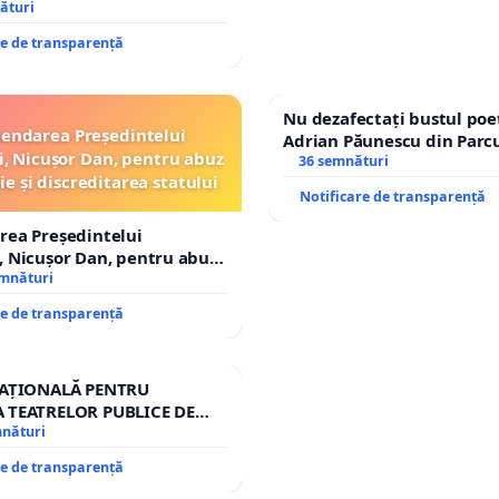
lui general Mihai-Ciprian
ături
re de transparență
Nu dezafectați bustul poe
endarea Președintelui
Adrian Păunescu din Parc
, Nicușor Dan, pentru abuz
Icoanei! Stop cenzurii cult
36 semnături
ie și discreditarea statului
Notificare de transparență
rea Președintelui
 Nicușor Dan, pentru abuz
e și discreditarea statului
emnături
re de transparență
NAȚIONALĂ PENTRU
 TEATRELOR PUBLICE DE
RIU DIN ROMÂNIA
mnături
re de transparență