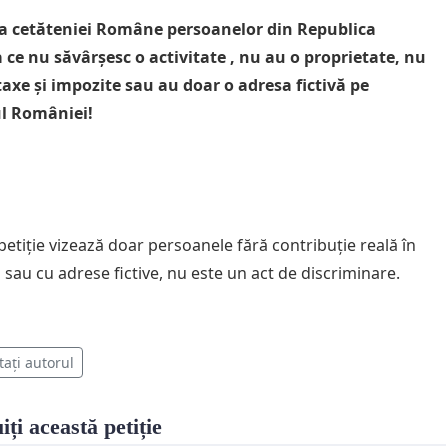
a cetăteniei Române persoanelor din Republica
ce nu săvârșesc o activitate , nu au o proprietate, nu
taxe și impozite sau au doar o adresa fictivă pe
ul României!
petiție vizează doar persoanele fără contribuție reală în
sau cu adrese fictive, nu este un act de discriminare.
tați autorul
iți această petiție