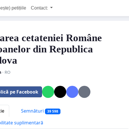
ește) petițiile
Contact:
area cetateniei Române
oanelor din Republica
dova
n
· RO
lică pe Facebook
tie
Semnături
39 598
bilitate suplimentară