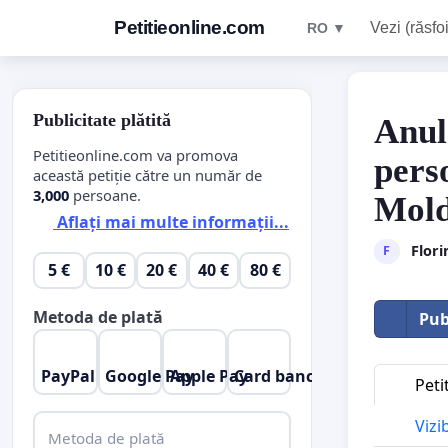
Petitieonline.com
Vezi (răsfoi
RO ▼
Publicitate plătită
Anul
Petitieonline.com va promova
pers
această petiție către un număr de
3,000
persoane.
Mol
Aflați mai multe informații...
Flori
F
5 €
10 €
20 €
40 €
80 €
Metoda de plată
Pub
PayPal
Google Pay
Apple Pay
Card bancar
Peti
Vizi
Metoda de plată