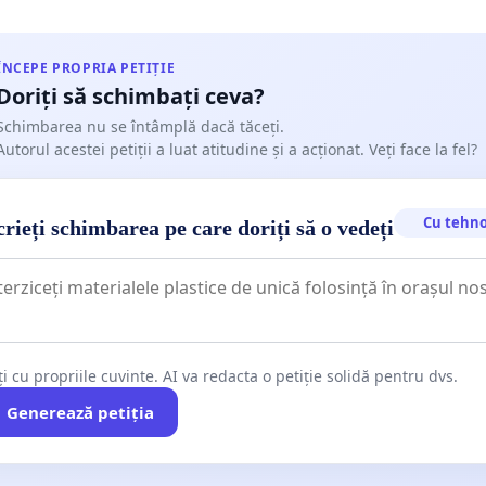
ÎNCEPE PROPRIA PETIȚIE
Doriți să schimbați ceva?
Schimbarea nu se întâmplă dacă tăceți.
Autorul acestei petiții a luat atitudine și a acționat. Veți face la fel?
Cu tehno
rieți schimbarea pe care doriți să o vedeți
ți cu propriile cuvinte. AI va redacta o petiție solidă pentru dvs.
Generează petiția