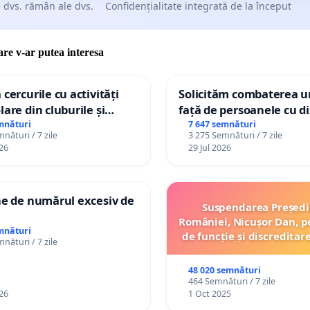
 dvs. rămân ale dvs.
Confidențialitate integrată de la început
care v-ar putea interesa
 cercurile cu activități
Solicităm combaterea ur
lare din cluburile și
față de persoanele cu di
 copiilor
mnături
7 647 semnături
nături / 7 zile
3 275 Semnături / 7 zile
26
29 Jul 2026
ne de numărul excesiv de
Suspendarea Președi
României, Nicușor Dan, p
mnături
de funcție și discreditar
nături / 7 zile
48 020 semnături
464 Semnături / 7 zile
26
1 Oct 2025