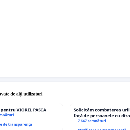
vate de alți utilizatori
e pentru VIOREL PAȘCA
Solicităm combaterea urii
emnături
față de persoanele cu diza
7 647 semnături
re de transparență