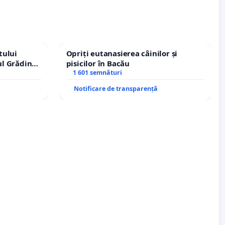
tului
Opriți eutanasierea câinilor și
ul Grădina
pisicilor în Bacău
urale!
1 601 semnături
Notificare de transparență