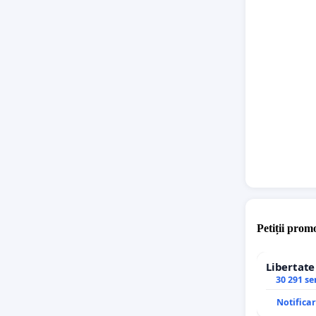
Petiții promo
Libertat
30 291 s
Notifica