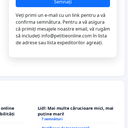
Semnați
Veți primi un e-mail cu un link pentru a vă
confirma semnătura. Pentru a vă asigura
că primiți mesajele noastre email, vă rugăm
să includeți
info@petitieonline.com
în lista
de adrese sau lista expeditorilor agreați.
 online
Lidl: Mai multe cărucioare mici, mai
bilități
puține mari!
7 semnături