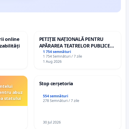
ii online
PETIȚIE NAȚIONALĂ PENTRU
zabilități
APĂRAREA TEATRELOR PUBLICE
DE REPERTORIU DIN ROMÂNIA
1 754 semnături
1 754 Semnături / 7 zile
1 Aug 2026
Stop cerșetoria
ntelui
entru abuz
554 semnături
ea statului
278 Semnături / 7 zile
30 Jul 2026