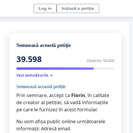
Log in
Inițiază o petiție
Semnează această petiție
39.598
Obiectiv: 50.000
Vezi semnăturile →
Semnează această petiție
Prin semnare, accept ca
Florin
, în calitate
de creator al petiției, să vadă informațiile
pe care le furnizez în acest formular.
Nu vom afișa public online următoarele
informații: Adresă email.