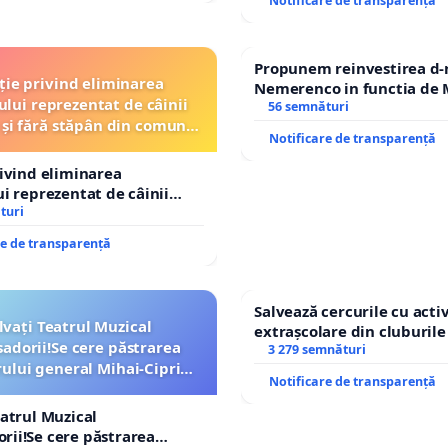
Notificare de transparență
Propunem reinvestirea d-
ție privind eliminarea
Nemerenco in functia de M
ului reprezentat de câinii
Sanatatii
56 semnături
 și fără stăpân din comuna
Notificare de transparență
Tunari
rivind eliminarea
ui reprezentat de câinii
și fără stăpân din comuna
turi
re de transparență
Salvează cercurile cu activ
lvați Teatrul Muzical
extrașcolare din cluburile 
dorii!Se cere păstrarea
copiilor
3 279 semnături
lui general Mihai-Ciprian
Notificare de transparență
ROGOJAN
eatrul Muzical
ii!Se cere păstrarea