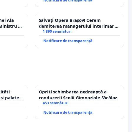
Notificare de transparență
nei Ala
Salvați Opera Brașov! Cerem
inistru al
demiterea managerului interimar,
Petrean Lucian-Marius!
1 890 semnături
Notificare de transparență
ități
Opriți schimbarea nedreaptă a
și palatele
conducerii Școlii Gimnaziale Săcălaz
453 semnături
Notificare de transparență