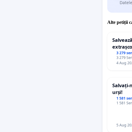
Datele
Alte petiții 
Salvează
extrașco
palatele
3 279 se
3 279 Sem
4 Aug 20
Salvați-
urși!
1 581 se
1 581 Sem
5 Aug 20