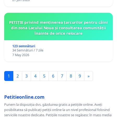
PETIȚIE privind menținerea țarcurilor pentru câini
din zona Lacului Noua și consultarea comunității
înainte de orice relocare
123 semnături
34 Semnături / 7 zile
7 May 2026
1
2
3
4
5
6
7
8
9
»
Petitieonline.com
Punem la dispoziția dvs. găzduirea gratis a petițiile online. Aveți
posibilitatea să publicați petiții online la un nivel profesional folosind
serviciile noastre dedicate. Petițiile noastre se regăsesc în mass media