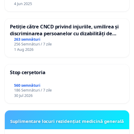
4 Jun 2025
Petiție către CNCD privind injuriile, umilirea și
discriminarea persoanelor cu dizabilități de
către utilizatorul TikTok „Gorici”
263 semnături
256 Semnături / 7 zile
1 Aug 2026
Stop cerșetoria
560 semnături
186 Semnături / 7 zile
30 Jul 2026
Suplimentare locuri rezidențiat medicină generală