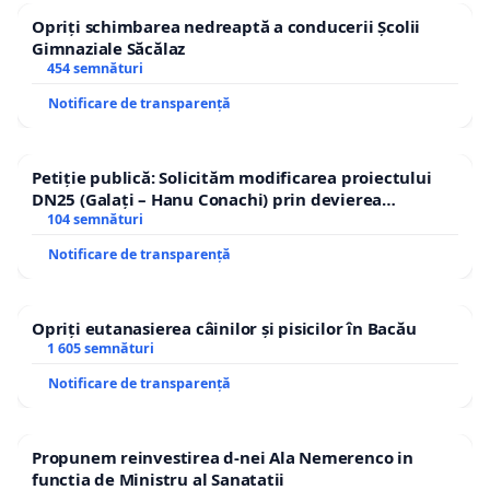
Opriți schimbarea nedreaptă a conducerii Școlii
Gimnaziale Săcălaz
454 semnături
Notificare de transparență
Petiție publică: Solicităm modificarea proiectului
DN25 (Galați – Hanu Conachi) prin devierea
traseului în afara localităților!
104 semnături
Notificare de transparență
Opriți eutanasierea câinilor și pisicilor în Bacău
1 605 semnături
Notificare de transparență
Propunem reinvestirea d-nei Ala Nemerenco in
functia de Ministru al Sanatatii