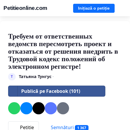
Petitieonline.com
Inițiază o petiție
Требуем от ответственных
ведомств пересмотреть проект и
отказаться от решения внедрить в
Трудовой кодекс положений об
электронном регистре!
Татьяна Тунгус
·
Т
Publică pe Facebook (101)
Petitie
Semnături
1 367