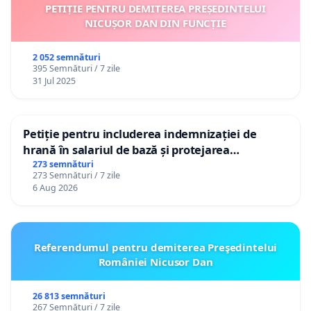
PETIȚIE PENTRU DEMITEREA PREȘEDINTELUI
NICUȘOR DAN DIN FUNCȚIE
2 052 semnături
395 Semnături / 7 zile
31 Jul 2025
Petiție pentru includerea indemnizației de
hrană în salariul de bază și protejarea
gradațiilor de vechime pentru asistenții
273 semnături
273 Semnături / 7 zile
personali
6 Aug 2026
Referendumul pentru demiterea Preşedintelui
României Nicusor Dan
26 813 semnături
267 Semnături / 7 zile