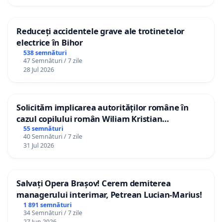
Reduceți accidentele grave ale trotinetelor
electrice în Bihor
538 semnături
47 Semnături / 7 zile
28 Jul 2026
Solicităm implicarea autorităților române în
cazul copilului român Wiliam Kristian
Gheorghe, aflat în plasament în Danemarca de
55 semnături
40 Semnături / 7 zile
12 ani
31 Jul 2026
Salvați Opera Brașov! Cerem demiterea
managerului interimar, Petrean Lucian-Marius!
1 891 semnături
34 Semnături / 7 zile
27 Jun 2026