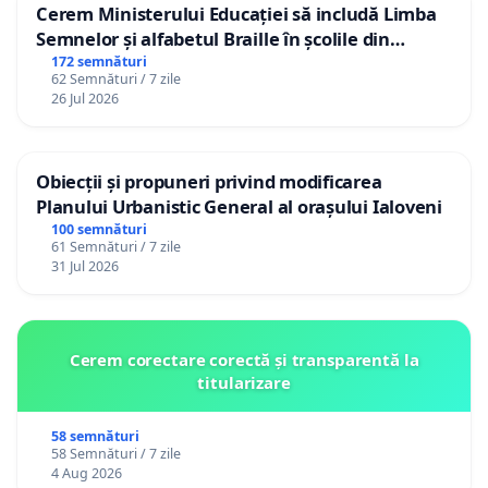
Cerem Ministerului Educației să includă Limba
Semnelor și alfabetul Braille în școlile din
Republica Moldova!
172 semnături
62 Semnături / 7 zile
26 Jul 2026
Obiecții și propuneri privind modificarea
Planului Urbanistic General al orașului Ialoveni
100 semnături
61 Semnături / 7 zile
31 Jul 2026
Cerem corectare corectă și transparentă la
titularizare
58 semnături
58 Semnături / 7 zile
4 Aug 2026