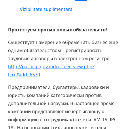
Vizibilitate suplimentară
Протестуем против новых обязательств!
Существует намерение обременить бизнес еще
одним обязательством – регистрировать
трудовые договоры в электронном регистре.
http://particip.gov.md/proiectview.php?
l=ro&idd=6570
Предприниматели, бухгалтеры, кадровики и
юристы компаний категорически против
дополнительной нагрузки. В настоящее время
компании представляют исчерпывающую
информацию о сотрудниках (отчеты IRM-19, IPC-
18). На основании этих данных уже сегодня