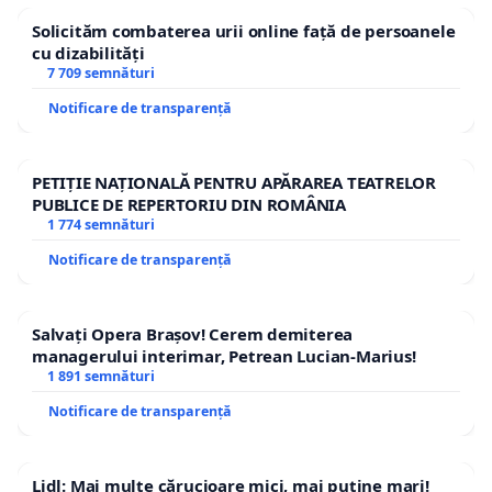
businessul și orice nouă obligație atrage costuri
Solicităm combaterea urii online față de persoanele
suplimentare, reduce rentabilitatea, implică noi
cu dizabilități
7 709 semnături
controale şi amenzi. Demult e timpul să fie
simplificată raportarea, dar nu împovărată!
Notificare de transparență
Solicităm departamentelor responsabile să
PETIȚIE NAȚIONALĂ PENTRU APĂRAREA TEATRELOR
reexamineze proiectul și să renunţe la ideea de
PUBLICE DE REPERTORIU DIN ROMÂNIA
introducere a obligaţiei privind registrul electronic
1 774 semnături
în Codul Muncii!
Notificare de transparență
Salvați Opera Brașov! Cerem demiterea
managerului interimar, Petrean Lucian-Marius!
1 891 semnături
Notificare de transparență
Lidl: Mai multe cărucioare mici, mai puține mari!