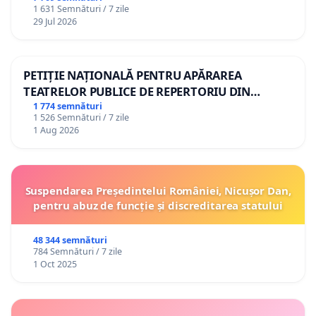
1 631 Semnături / 7 zile
29 Jul 2026
PETIȚIE NAȚIONALĂ PENTRU APĂRAREA
TEATRELOR PUBLICE DE REPERTORIU DIN
ROMÂNIA
1 774 semnături
1 526 Semnături / 7 zile
1 Aug 2026
Suspendarea Președintelui României, Nicușor Dan,
pentru abuz de funcție și discreditarea statului
48 344 semnături
784 Semnături / 7 zile
1 Oct 2025