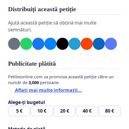
отчетность, а не наращивать ее!
Distribuiți această petiție
Требуем от ответственных ведомств
Ajută această petiție să obțină mai multe
пересмотреть проект и отказаться от решения
semnături.
внедрить в Трудовой кодекс положений об
электронном регистре!
Publicitate plătită
Protestăm împotriva noilor obligații!
Petitieonline.com va promova această petiție către un
număr de
3,000
persoane.
Recent a apărut intenția de a impune businessul să
Aflați mai multe informații...
înregistreze contractele de muncă în registrul
electronic.
http://particip.gov.md/proiectview.php?
Alege-ți bugetul
l=ro&idd=6570
5 €
10 €
20 €
40 €
80 €
Antreprenorii, contabilii, specialiştii HR și juriştii
companiilor sunt categoric